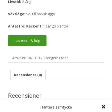
Livstid:
2-årig
Växtläge:
Sol till halvskugga
Antal frö: Räcker till ca
120 plantor
Läs mera & köp
Artikelnr:
HNF1812
Kategori:
Fröer
Recensioner (0)
Recensioner
Hantera samtycke
Det finns inga recensioner än.