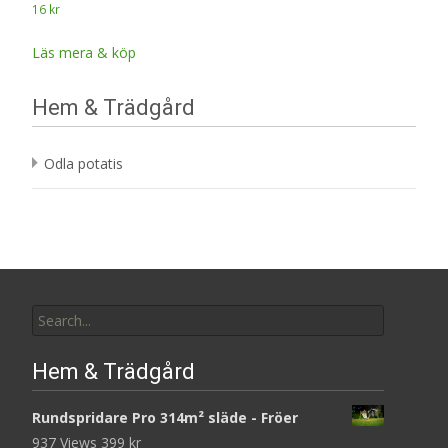
16
kr
Läs mera & köp
Hem & Trädgård
Odla potatis
Search
for:
Hem & Trädgård
Rundspridare Pro 314m² släde - Fröer
937 Views
399
kr