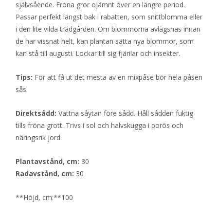
självsående. Fröna gror ojämnt över en längre period.
Passar perfekt längst bak i rabatten, som snittblomma eller
i den lite vilda trädgården. Om blommorna avlägsnas innan
de har vissnat helt, kan plantan sätta nya blommor, som
kan stå till augusti. Lockar till sig fjärilar och insekter.
Tips:
För att få ut det mesta av en mixpåse bör hela påsen
sås.
Direktsådd:
Vattna såytan före sådd. Håll sådden fuktig
tills fröna grott. Trivs i sol och halvskugga i porös och
näringsrik jord
Plantavstånd, cm:
30
Radavstånd, cm:
30
**Höjd, cm:**100