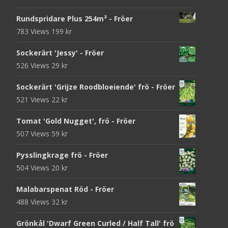
Rundspridare Plus 254m² - Fröer
783 Views
199
kr
Sockerärt 'Jessy' - Fröer
526 Views
29
kr
Sockerärt 'Grijze Roodbloeiende' frö - Fröer
521 Views
22
kr
Tomat 'Gold Nugget', frö - Fröer
507 Views
59
kr
Pysslingkrage frö - Fröer
504 Views
20
kr
Malabarspenat Röd - Fröer
488 Views
32
kr
Grönkål 'Dwarf Green Curled / Half Tall' frö