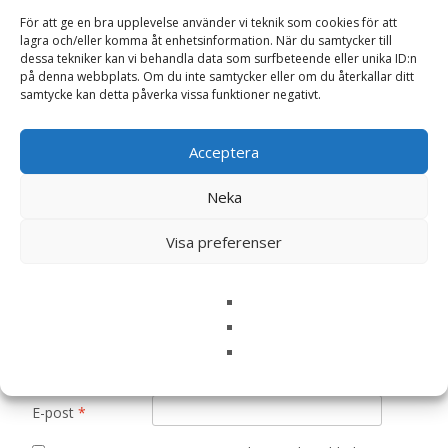
För att ge en bra upplevelse använder vi teknik som cookies för att
Bli först med att recensera
lagra och/eller komma åt enhetsinformation. När du samtycker till
”Trädgårdsnattviol Mix ‘Late Violet’ frö –
dessa tekniker kan vi behandla data som surfbeteende eller unika ID:n
på denna webbplats. Om du inte samtycker eller om du återkallar ditt
Fröer”
samtycke kan detta påverka vissa funktioner negativt.
Din e-postadress kommer inte publiceras.
Obligatoriska fält
är märkta
*
Acceptera
Ditt betyg
*
Neka
Visa preferenser
Din recension
*
Namn
*
E-post
*