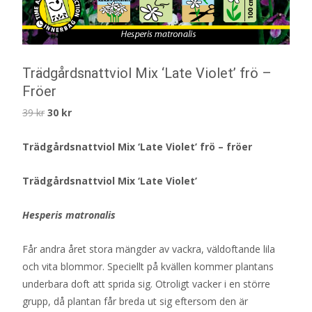
Trädgårdsnattviol Mix ‘Late Violet’ frö –
Fröer
Det
Det
39
kr
30
kr
ursprungliga
nuvarande
Trädgårdsnattviol Mix ‘Late Violet’ frö – fröer
priset
priset
var:
är:
Trädgårdsnattviol Mix ‘Late Violet’
39 kr.
30 kr.
Hesperis matronalis
Får andra året stora mängder av vackra, väldoftande lila
och vita blommor. Speciellt på kvällen kommer plantans
underbara doft att sprida sig. Otroligt vacker i en större
grupp, då plantan får breda ut sig eftersom den är