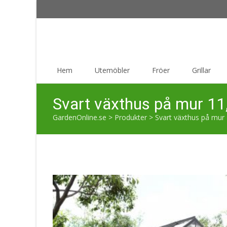
Skip
Hem
Utemöbler
Fröer
Grillar
to
content
Svart växthus på mur 11
GardenOnline.se
>
Produkter
>
Svart växthus på mur