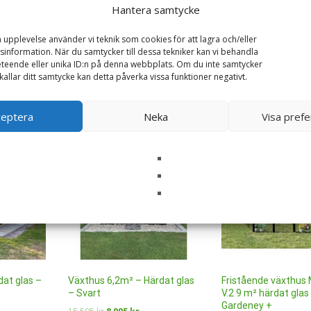
Hantera samtycke
a upplevelse använder vi teknik som cookies för att lagra och/eller
information. När du samtycker till dessa tekniker kan vi behandla
teende eller unika ID:n på denna webbplats. Om du inte samtycker
kallar ditt samtycke kan detta påverka vissa funktioner negativt.
ceptera
Neka
Visa pref
SALE!
at glas –
Växthus 6,2m² – Härdat glas
Fristående växthus
– Svart
V.2 9 m² härdat glas
Gardeney +
Det
Det