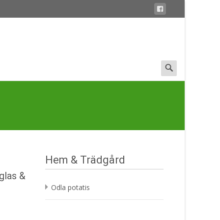
Search
for:
Hem & Trädgård
glas &
Odla potatis