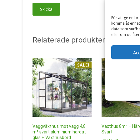
För att ge en br
komma åt enhets
data som surfbe
eller om du åter
Relaterade produkter
Ac
SALE!
Väggväxthus mot vägg 4,8
Växthus 8m² – Härd
m² svart aluminium härdat
Svart
glas + Växthusbord