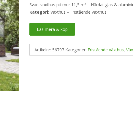
Svart växthus på mur 11,5 m² – Härdat glas & alumin
Kategori:
Växthus – Fristående växthus
Läs mera & köp
Artikelnr:
56797
Kategorier:
Fristående växthus
,
Väx