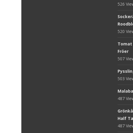
526 Vi
Sockerä
Roodblo
520 Vi
Tomat '
Fröer
507 Vi
Pysslin
503 Vi
Malaba
487 Vi
Grönkål
Half Tal
487 Vi