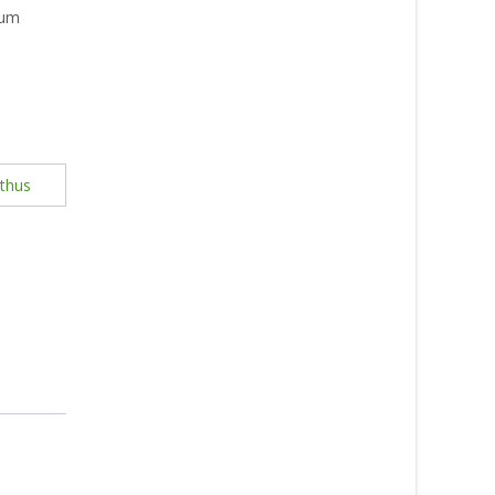
ium
thus