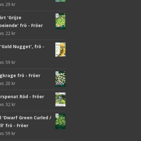
ews
29
kr
rt 'Grijze
eiende' frö - Fröer
ews
22
kr
Gold Nugget', frö -
ews
59
kr
gkrage frö - Fröer
ews
20
kr
rspenat Röd - Fröer
ews
32
kr
 'Dwarf Green Curled /
l' frö - Fröer
ews
59
kr