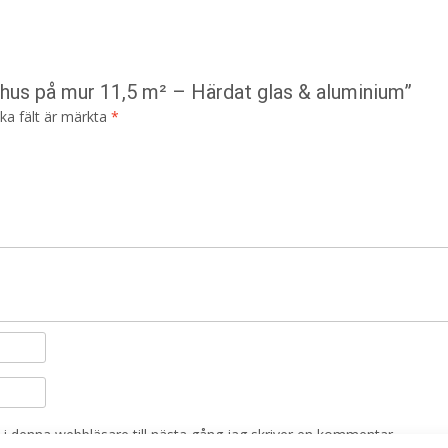
thus på mur 11,5 m² – Härdat glas & aluminium”
ska fält är märkta
*
i denna webbläsare till nästa gång jag skriver en kommentar.