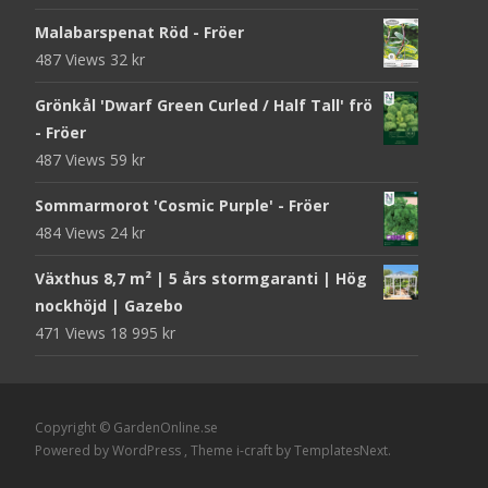
Malabarspenat Röd - Fröer
487 Views
32
kr
Grönkål 'Dwarf Green Curled / Half Tall' frö
- Fröer
487 Views
59
kr
Sommarmorot 'Cosmic Purple' - Fröer
484 Views
24
kr
Växthus 8,7 m² | 5 års stormgaranti | Hög
nockhöjd | Gazebo
471 Views
18 995
kr
Copyright © GardenOnline.se
Powered by WordPress
, Theme
i-craft
by TemplatesNext.