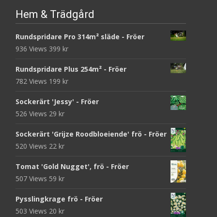
Hem & Trädgård
Rundspridare Pro 314m² släde - Fröer
936 Views
399
kr
Rundspridare Plus 254m² - Fröer
782 Views
199
kr
Sockerärt 'Jessy' - Fröer
526 Views
29
kr
Sockerärt 'Grijze Roodbloeiende' frö - Fröer
520 Views
22
kr
Tomat 'Gold Nugget', frö - Fröer
507 Views
59
kr
Pysslingkrage frö - Fröer
503 Views
20
kr