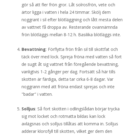
gör så att fler frön gror. Låt solrosfrön, vete och
ärtor ligga i vatten i hela 24 timmar. Skölj dem
noggrant i sil efter blötläggning och lått mesta delen
av vattnet få droppa av. Resterande ovannämnda
frön blötläggs mellan 8-12 h. Basilika blötläggs inte.
Bevattning
: Förflytta frön från sil till skottfat och
täck över med lock. Spreja fröna med vatten så fort
de sugit åt sig vattnet från föregående bevattning,
vanligtvis 1-2 gånger per dag. Fortsätt så här tills
skotten är färdiga, detta tar cirka 6-8 dagar. Var
noggrann med att fröna endast sprejas och inte
"badar" i vatten.
Solljus
: Så fort skotten i odlingslådan börjar trycka
sig mot locket och rotmatta bildas kan lock
avlägsnas och solljus tillåtas att komma in. Solljus
adderar klorofyll till skotten, vilket ger dem den