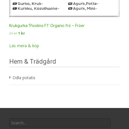
Krukgurka ‘Picolino F1’ Organic frö – Fröer
Det
Det
21
kr
1
kr
ursprungliga
nuvarande
priset
priset
Läs mera & köp
var:
är:
21 kr.
1 kr.
Hem & Trädgård
Odla potatis
Search
for: