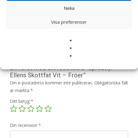
Neka
Recensioner (0)
Visa preferenser
Recensioner
Det finns inga recensioner än.
Bli först med att recensera ”Sproutly:
Ellens Skottfat Vit – Fröer”
Din e-postadress kommer inte publiceras.
Obligatoriska fält
är märkta
*
Ditt betyg
*
Din recension
*