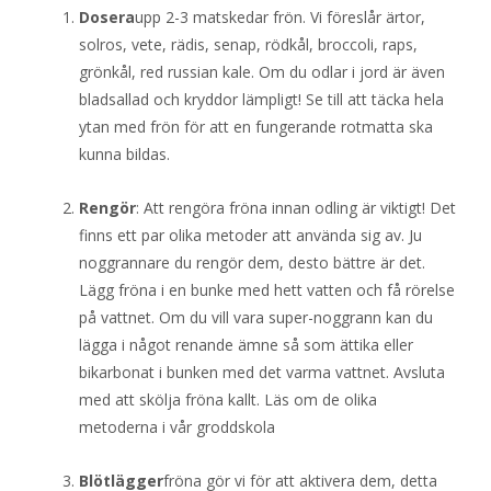
Dosera
upp 2-3 matskedar frön. Vi föreslår ärtor,
solros, vete, rädis, senap, rödkål, broccoli, raps,
grönkål, red russian kale. Om du odlar i jord är även
bladsallad och kryddor lämpligt! Se till att täcka hela
ytan med frön för att en fungerande rotmatta ska
kunna bildas.
Rengör
: Att rengöra fröna innan odling är viktigt! Det
finns ett par olika metoder att använda sig av. Ju
noggrannare du rengör dem, desto bättre är det.
Lägg fröna i en bunke med hett vatten och få rörelse
på vattnet. Om du vill vara super-noggrann kan du
lägga i något renande ämne så som ättika eller
bikarbonat i bunken med det varma vattnet. Avsluta
med att skölja fröna kallt. Läs om de olika
metoderna i vår groddskola
Blötlägger
fröna gör vi för att aktivera dem, detta