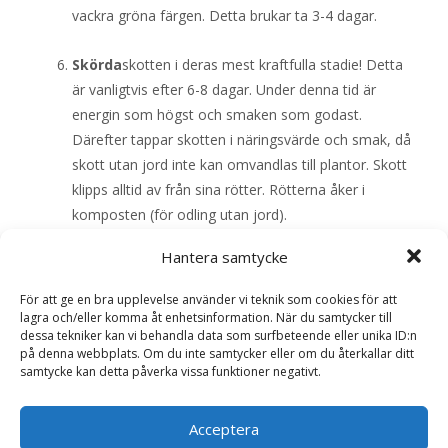
vackra gröna färgen. Detta brukar ta 3-4 dagar.
Skörda
skotten i deras mest kraftfulla stadie! Detta
är vanligtvis efter 6-8 dagar. Under denna tid är
energin som högst och smaken som godast.
Därefter tappar skotten i näringsvärde och smak, då
skott utan jord inte kan omvandlas till plantor. Skott
klipps alltid av från sina rötter. Rötterna åker i
komposten (för odling utan jord).
Hantera samtycke
Förvaring
: Hela skottfatet kan förvaras i kylskåpet
s…
För att ge en bra upplevelse använder vi teknik som cookies för att
lagra och/eller komma åt enhetsinformation. När du samtycker till
dessa tekniker kan vi behandla data som surfbeteende eller unika ID:n
Läs mera & köp
på denna webbplats. Om du inte samtycker eller om du återkallar ditt
samtycke kan detta påverka vissa funktioner negativt.
Artikelnr:
P3010
Kategori:
Fröer
Acceptera