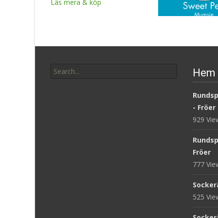
Läs mera & köp
Sallat ‘Merveille d
Saison’ Organic – F
Search
Hem 
16
kr
for:
Läs mera & köp
Rundsp
- Fröer
929 Vi
Rundsp
Fröer
777 Vi
Sockerä
525 Vi
Sockerä