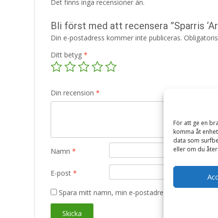
Det finns inga recensioner än.
Bli först med att recensera ”Sparris ‘A
Din e-postadress kommer inte publiceras.
Obligatori
Ditt betyg
*
Din recension
*
För att ge en br
komma åt enhets
data som surfbe
eller om du åter
Namn
*
E-post
*
Ac
Spara mitt namn, min e-postadress och webbplats 