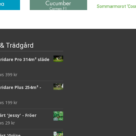
Sommarmorot ‘Cos
Purple’ – Fröer
24
kr
es Quatre
Gurka ‘Carmen F1’ – Fröer
Läs mera & köp
röer
49
kr
& Trädgård
Läs mera & köp
ridare Pro 314m² släde
ews
399
kr
ridare Plus 254m² -
ews
199
kr
rt 'Jessy' - Fröer
ews
29
kr
rt 'Grijze