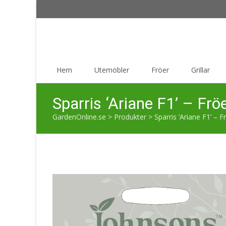
Skip
Hem
Utemöbler
Fröer
Grillar
to
content
Sparris ‘Ariane F1’ – Frö
GardenOnline.se
>
Produkter
>
Sparris ‘Ariane F1’ – F