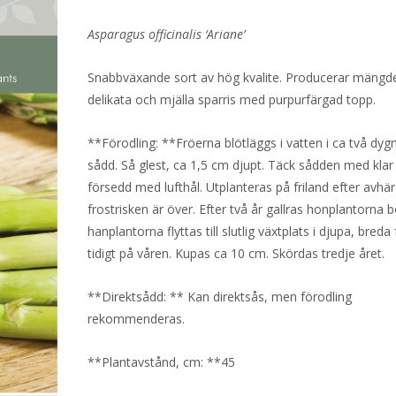
Asparagus officinalis ‘Ariane’
Snabbväxande sort av hög kvalite. Producerar mängd
delikata och mjälla sparris med purpurfärgad topp.
**Förodling: **Fröerna blötläggs i vatten i ca två dyg
sådd. Så glest, ca 1,5 cm djupt. Täck sådden med klar 
försedd med lufthål. Utplanteras på friland efter avhä
frostrisken är över. Efter två år gallras honplantorna 
hanplantorna flyttas till slutlig växtplats i djupa, breda
tidigt på våren. Kupas ca 10 cm. Skördas tredje året.
**Direktsådd: ** Kan direktsås, men förodling
rekommenderas.
**Plantavstånd, cm: **45