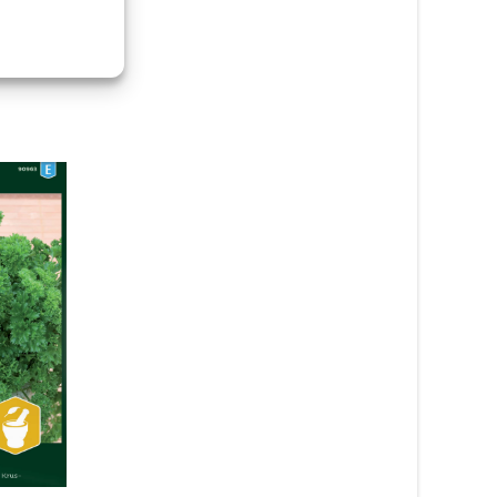
Sallat, Huvud- ‘Attrac