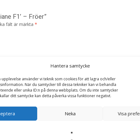
riane F1’ – Fröer”
ska fält är märkta
*
Hantera samtycke
a upplevelse använder vi teknik som cookies för att lagra och/eller
information. När du samtycker till dessa tekniker kan vi behandla
teende eller unika ID:n på denna webbplats. Om du inte samtycker
kallar ditt samtycke kan detta påverka vissa funktioner negativt.
ceptera
Neka
Visa pref
i denna webbläsare till nästa gång jag skriver en kommentar.