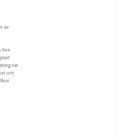
er av
n före
plast
rdning när
bort och
 fåror