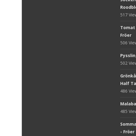
Roodblo
517 Vi
Tomat '
Fröer
506 Vi
Pysslin
502 Vi
Grönkål
Half Tal
486 Vi
Malaba
485 Vi
Sommar
- Fröer