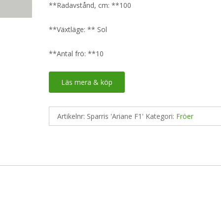
**Radavstånd, cm: **100
**Växtläge: ** Sol
**Antal frö: **10
Läs mera & köp
Artikelnr:
Sparris 'Ariane F1'
Kategori:
Fröer