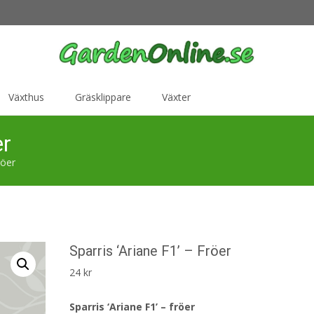
Växthus
Gräsklippare
Växter
er
röer
Sparris ‘Ariane F1’ – Fröer
24
kr
Sparris ‘Ariane F1’ – fröer