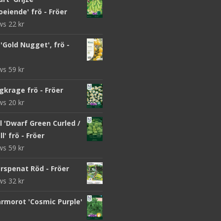
eiende' frö - Fröer
ews
22
kr
Gold Nugget', frö -
ews
59
kr
gkrage frö - Fröer
ews
20
kr
 'Dwarf Green Curled /
l' frö - Fröer
ews
59
kr
rspenat Röd - Fröer
ews
32
kr
morot 'Cosmic Purple'