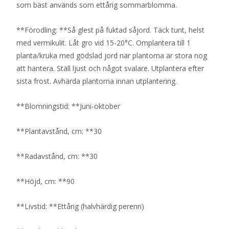
som bäst används som ettårig sommarblomma.
**Förodling: **Så glest på fuktad såjord. Täck tunt, helst
med vermikulit. Låt gro vid 15-20°C. Omplantera till 1
planta/kruka med gödslad jord när plantorna är stora nog
att hantera. Ställ ljust och något svalare. Utplantera efter
sista frost. Avhärda plantorna innan utplantering.
**Blomningstid: **Juni-oktober
**Plantavstånd, cm: **30
**Radavstånd, cm: **30
**Höjd, cm: **90
**Livstid: **Ettårig (halvhärdig perenn)