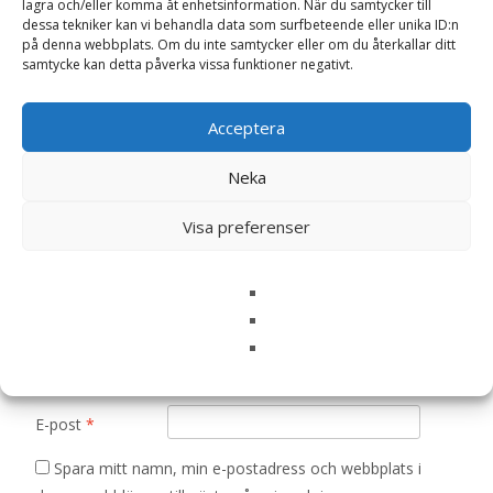
lagra och/eller komma åt enhetsinformation. När du samtycker till
Bli först med att recensera
dessa tekniker kan vi behandla data som surfbeteende eller unika ID:n
”Sommarrudbeckia ‘Gloriosa Daisies’, frö –
på denna webbplats. Om du inte samtycker eller om du återkallar ditt
Fröer”
samtycke kan detta påverka vissa funktioner negativt.
Din e-postadress kommer inte publiceras.
Obligatoriska fält
är märkta
*
Acceptera
Ditt betyg
*
Neka
Visa preferenser
Din recension
*
Namn
*
E-post
*
Spara mitt namn, min e-postadress och webbplats i