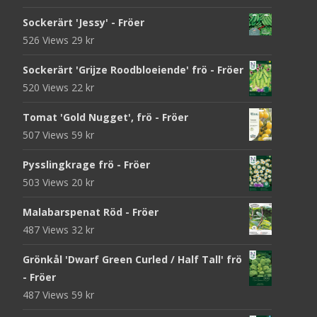
Sockerärt 'Jessy' - Fröer
526 Views
29
kr
Sockerärt 'Grijze Roodbloeiende' frö - Fröer
520 Views
22
kr
Tomat 'Gold Nugget', frö - Fröer
507 Views
59
kr
Pysslingkrage frö - Fröer
503 Views
20
kr
Malabarspenat Röd - Fröer
487 Views
32
kr
Grönkål 'Dwarf Green Curled / Half Tall' frö
- Fröer
487 Views
59
kr