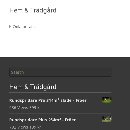
Hem & Trädgård
Odla potatis
Search
for:
Hem & Trädgård
Rundspridare Pro 314m² släde - Fröer
936 Views
399
kr
Rundspridare Plus 254m² - Fröer
782 Views
199
kr