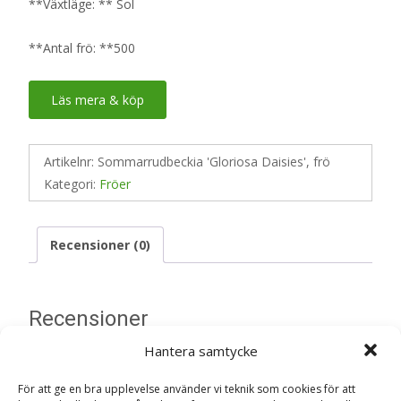
**Växtläge: ** Sol
**Antal frö: **500
Läs mera & köp
Artikelnr:
Sommarrudbeckia 'Gloriosa Daisies', frö
Kategori:
Fröer
Recensioner (0)
Recensioner
Hantera samtycke
Det finns inga recensioner än.
För att ge en bra upplevelse använder vi teknik som cookies för att