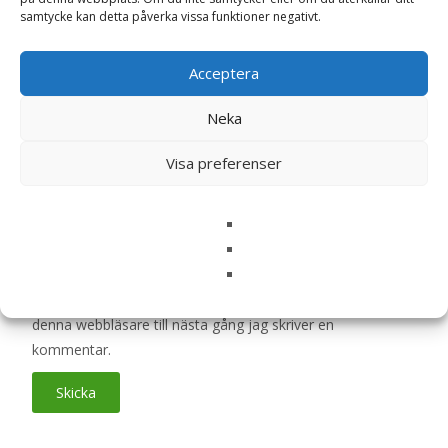
Ditt betyg
*
samtycke kan detta påverka vissa funktioner negativt.
Acceptera
Din recension
*
Neka
Visa preferenser
Namn
*
E-post
*
Spara mitt namn, min e-postadress och webbplats i
denna webbläsare till nästa gång jag skriver en
kommentar.