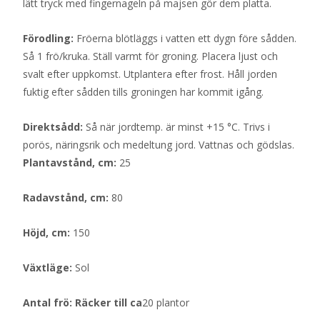
lätt tryck med fingernageln på majsen gör dem platta.
Förodling:
Fröerna blötläggs i vatten ett dygn före sådden.
Så 1 frö/kruka. Ställ varmt för groning. Placera ljust och
svalt efter uppkomst. Utplantera efter frost. Håll jorden
fuktig efter sådden tills groningen har kommit igång.
Direktsådd:
Så när jordtemp. är minst +15 °C. Trivs i
porös, näringsrik och medeltung jord. Vattnas och gödslas.
Plantavstånd, cm:
25
Radavstånd, cm:
80
Höjd, cm:
150
Växtläge:
Sol
Antal frö: Räcker till ca
20 plantor