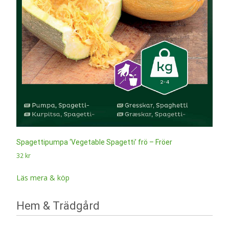
Spagettipumpa ‘Vegetable Spagetti’ frö – Fröer
32
kr
Läs mera & köp
Hem & Trädgård