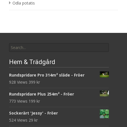
Odla potatis
Search
for:
Hem & Trädgård
Rundspridare Pro 314m² släde - Fröer
928 Views
399
kr
Rundspridare Plus 254m² - Fröer
773 Views
199
kr
Sockerärt 'Jessy' - Fröer
524 Views
29
kr