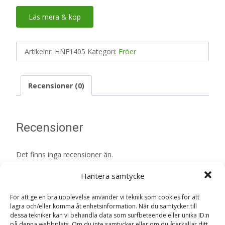
Läs mera & köp
Artikelnr:
HNF1405
Kategori:
Fröer
Recensioner (0)
Recensioner
Det finns inga recensioner än.
Hantera samtycke
Bli först med att recensera ”Sockermajs
‘Golden Bantam’ frö – Fröer”
För att ge en bra upplevelse använder vi teknik som cookies för att
Din e-postadress kommer inte publiceras.
Obligatoriska fält
lagra och/eller komma åt enhetsinformation. När du samtycker till
dessa tekniker kan vi behandla data som surfbeteende eller unika ID:n
är märkta
*
på denna webbplats. Om du inte samtycker eller om du återkallar ditt