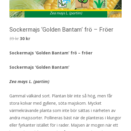
Sockermajs ‘Golden Bantam’ frö – Fröer
Det
Det
39
kr
30
kr
ursprungliga
nuvarande
Sockermajs ‘Golden Bantam’ frö – fröer
priset
priset
var:
är:
Sockermajs ‘Golden Bantam’
39 kr.
30 kr.
Zea mays L. (partim)
Gammal välkänd sort. Plantan blir inte så hög, men får
stora kolvar med gyllene, söta majskorn. Mycket
värmekrävande planta som inte bör sättas i närheten av
andra majssorter. Pollineras bäst när de planteras i klungor
eller fyrkanter istället för i rader. Majsen är mogen när ett