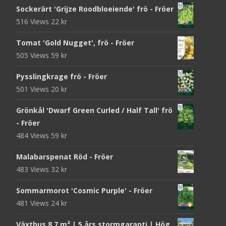
Sockerärt 'Grijze Roodbloeiende' frö - Fröer
516 Views
22
kr
Tomat 'Gold Nugget', frö - Fröer
505 Views
59
kr
Pysslingkrage frö - Fröer
501 Views
20
kr
Grönkål 'Dwarf Green Curled / Half Tall' frö
- Fröer
484 Views
59
kr
Malabarspenat Röd - Fröer
483 Views
32
kr
Sommarmorot 'Cosmic Purple' - Fröer
481 Views
24
kr
Växthus 8,7 m² | 5 års stormgaranti | Hög