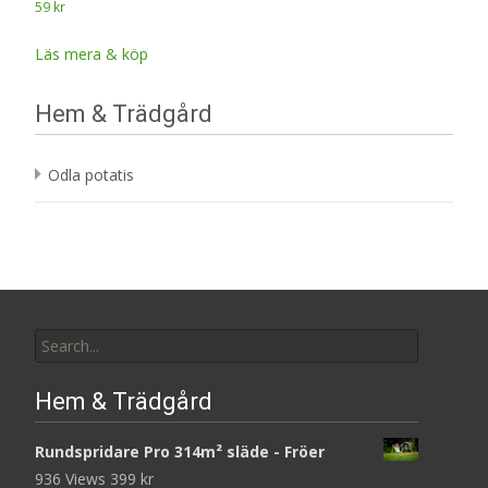
59
kr
Läs mera & köp
Hem & Trädgård
Odla potatis
Search
for:
Hem & Trädgård
Rundspridare Pro 314m² släde - Fröer
936 Views
399
kr