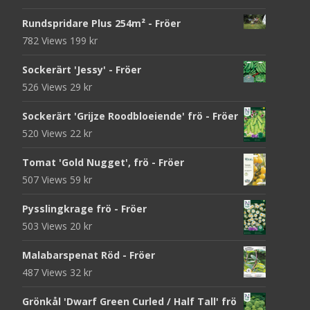
Rundspridare Plus 254m² - Fröer
782 Views
199
kr
Sockerärt 'Jessy' - Fröer
526 Views
29
kr
Sockerärt 'Grijze Roodbloeiende' frö - Fröer
520 Views
22
kr
Tomat 'Gold Nugget', frö - Fröer
507 Views
59
kr
Pysslingkrage frö - Fröer
503 Views
20
kr
Malabarspenat Röd - Fröer
487 Views
32
kr
Grönkål 'Dwarf Green Curled / Half Tall' frö