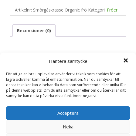
Artikelnr:
Smörgåskrasse Organic frö
Kategori:
Fröer
Recensioner (0)
Recensioner
Hantera samtycke
Det finns inga recensioner än.
För att ge en bra upplevelse använder vi teknik som cookies för att
lagra och/eller komma åt enhetsinformation. När du samtycker till
dessa tekniker kan vi behandla data som surfbeteende eller unika ID:n
Bli först med att recensera
på denna webbplats. Om du inte samtycker eller om du återkallar ditt
”Smörgåskrasse Organic frö – Fröer”
samtycke kan detta påverka vissa funktioner negativt.
Din e-postadress kommer inte publiceras.
Obligatoriska fält
är märkta
*
Acceptera
Ditt betyg
*
Neka