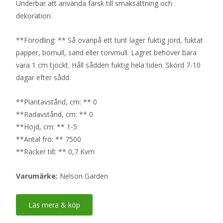
Underbar att använda färsk till smaksättning och
dekoration.
**Förodling: ** Så ovanpå ett tunt lager fuktig jord, fuktat
papper, bomull, sand eller torvmull. Lagret behöver bara
vara 1 cm tjockt. Håll sådden fuktig hela tiden. Skörd 7-10
dagar efter sådd.
**Plantavstånd, cm: ** 0
**Radavstånd, cm: ** 0
**Höjd, cm: ** 1-5
**Antal frö: ** 7500
**Räcker till: ** 0,7 Kvm
Varumärke:
Nelson Garden
Läs mera & köp