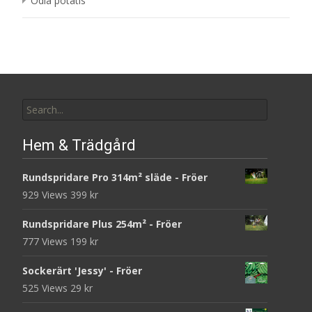
Odla potatis
Search
for:
Hem & Trädgård
Rundspridare Pro 314m² släde - Fröer
929 Views
399
kr
Rundspridare Plus 254m² - Fröer
777 Views
199
kr
Sockerärt 'Jessy' - Fröer
525 Views
29
kr