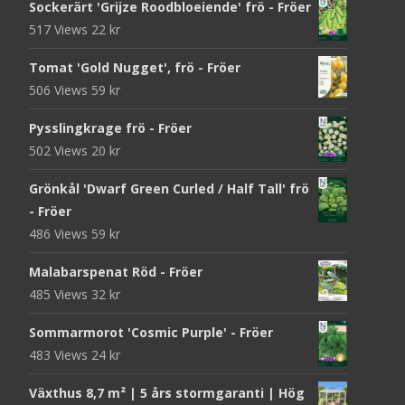
Sockerärt 'Grijze Roodbloeiende' frö - Fröer
517 Views
22
kr
Tomat 'Gold Nugget', frö - Fröer
506 Views
59
kr
Pysslingkrage frö - Fröer
502 Views
20
kr
Grönkål 'Dwarf Green Curled / Half Tall' frö
- Fröer
486 Views
59
kr
Malabarspenat Röd - Fröer
485 Views
32
kr
Sommarmorot 'Cosmic Purple' - Fröer
483 Views
24
kr
Växthus 8,7 m² | 5 års stormgaranti | Hög