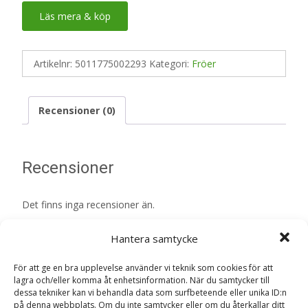
Läs mera & köp
Artikelnr:
5011775002293
Kategori:
Fröer
Recensioner (0)
Recensioner
Det finns inga recensioner än.
Bli först med att recensera ”Slanggurka
Hantera samtycke
‘Telegraph Improved’ – Fröer”
För att ge en bra upplevelse använder vi teknik som cookies för att
Din e-postadress kommer inte publiceras.
Obligatoriska fält
lagra och/eller komma åt enhetsinformation. När du samtycker till
är märkta
*
dessa tekniker kan vi behandla data som surfbeteende eller unika ID:n
på denna webbplats. Om du inte samtycker eller om du återkallar ditt