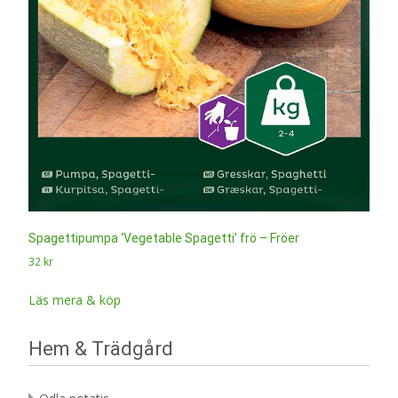
Spagettipumpa ‘Vegetable Spagetti’ frö – Fröer
32
kr
Läs mera & köp
Hem & Trädgård