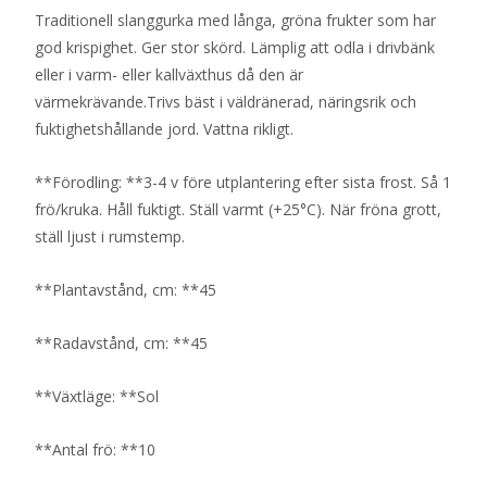
Traditionell slanggurka med långa, gröna frukter som har
god krispighet. Ger stor skörd. Lämplig att odla i drivbänk
eller i varm- eller kallväxthus då den är
värmekrävande.Trivs bäst i väldränerad, näringsrik och
fuktighetshållande jord. Vattna rikligt.
**Förodling: **3-4 v före utplantering efter sista frost. Så 1
frö/kruka. Håll fuktigt. Ställ varmt (+25°C). När fröna grott,
ställ ljust i rumstemp.
**Plantavstånd, cm: **45
**Radavstånd, cm: **45
**Växtläge: **Sol
**Antal frö: **10