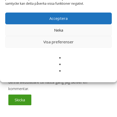
Ditt betyg
*
samtycke kan detta påverka vissa funktioner negativt.
Acceptera
Din recension
*
Neka
Visa preferenser
Namn
*
E-post
*
Spara mitt namn, min e-postadress och webbplats i
denna webbläsare till nästa gång jag skriver en
kommentar.