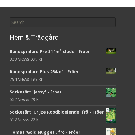
Search
for:
Hem & Trädgård
Rundspridare Pro 314m² släde - Fröer
939 Views
399
kr
Rundspridare Plus 254m² - Fröer
784 Views
199
kr
Sockerärt 'Jessy' - Fröer
532 Views
29
kr
Sockerärt 'Grijze Roodbloeiende' frö - Fröer
522 Views
22
kr
Tomat 'Gold Nugget', frö - Fröer