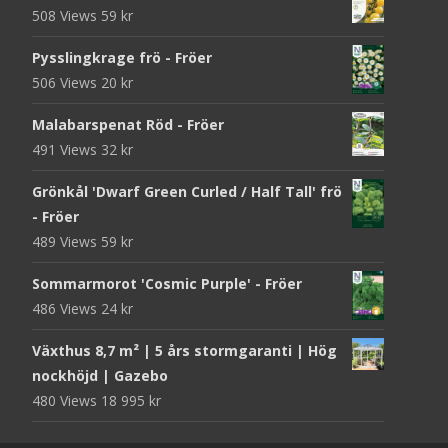
508 Views
59
kr
Pysslingkrage frö - Fröer
506 Views
20
kr
Malabarspenat Röd - Fröer
491 Views
32
kr
Grönkål 'Dwarf Green Curled / Half Tall' frö
- Fröer
489 Views
59
kr
Sommarmorot 'Cosmic Purple' - Fröer
486 Views
24
kr
Växthus 8,7 m² | 5 års stormgaranti | Hög
nockhöjd | Gazebo
480 Views
18 995
kr