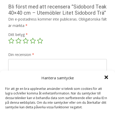
Bli först med att recensera ”Sidobord Teak
40×40 cm – Utemöbler Litet Sidobord Trä”
Din e-postadress kommer inte publiceras.
Obligatoriska fält
är märkta
*
Ditt betyg
*
Din recension
*
Hantera samtycke
Namn
*
För att ge en bra upplevelse använder vi teknik som cookies för att
lagra och/eller komma åt enhetsinformation. När du samtycker till
E-post
*
dessa tekniker kan vi behandla data som surfbeteende eller unika ID:n
på denna webbplats. Om du inte samtycker eller om du återkallar ditt
Spara mitt namn, min e-postadress och webbplats i
samtycke kan detta påverka vissa funktioner negativt.
denna webbläsare till nästa gång jag skriver en