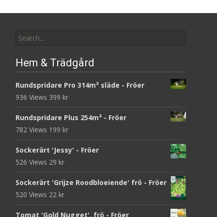
Search
for:
Hem & Trädgård
Rundspridare Pro 314m² släde - Fröer
936 Views
399
kr
Rundspridare Plus 254m² - Fröer
782 Views
199
kr
Sockerärt 'Jessy' - Fröer
526 Views
29
kr
Sockerärt 'Grijze Roodbloeiende' frö - Fröer
520 Views
22
kr
Tomat 'Gold Nugget', frö - Fröer