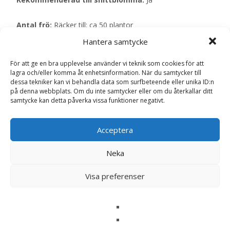
Antal frö:
Räcker till: ca 50 plantor
Hantera samtycke
Engelsk namn:
Straw flower
För att ge en bra upplevelse använder vi teknik som cookies för att
lagra och/eller komma åt enhetsinformation. När du samtycker till
Läs mera & köp
dessa tekniker kan vi behandla data som surfbeteende eller unika ID:n
på denna webbplats. Om du inte samtycker eller om du återkallar ditt
samtycke kan detta påverka vissa funktioner negativt.
Artikelnr:
HNF1871
Kategori:
Fröer
Acceptera
Recensioner (0)
Neka
Visa preferenser
Recensioner
Det finns inga recensioner än.