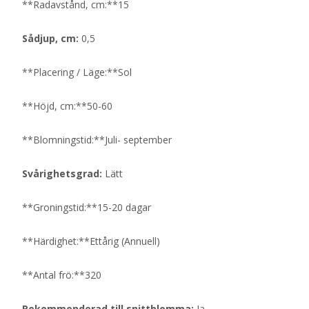
**Radavstånd, cm:**15
Sådjup, cm:
0,5
**Placering / Läge:**Sol
**Höjd, cm:**50-60
**Blomningstid:**Juli- september
Svårighetsgrad:
Lätt
**Groningstid:**15-20 dagar
**Härdighet:**Ettårig (Annuell)
**Antal frö:**320
Rekommenderad till snittblomma:
Ja