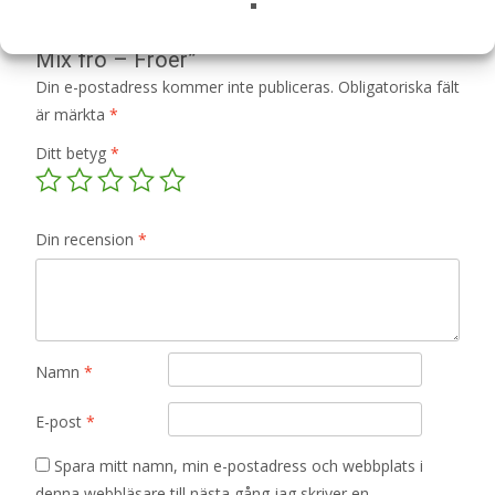
Bli först med att recensera ”Sideneternell
Mix frö – Fröer”
Din e-postadress kommer inte publiceras.
Obligatoriska fält
är märkta
*
Ditt betyg
*
Din recension
*
Namn
*
E-post
*
Spara mitt namn, min e-postadress och webbplats i
denna webbläsare till nästa gång jag skriver en