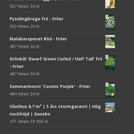
507 Views
59
kr
Pysslingkrage frö - Fröer
503 Views
20
kr
Malabarspenat Röd - Fröer
487 Views
32
kr
Grönkål 'Dwarf Green Curled / Half Tall' frö
- Fröer
487 Views
59
kr
Sommarmorot 'Cosmic Purple' - Fröer
484 Views
24
kr
Växthus 8,7 m² | 5 års stormgaranti | Hög
nockhöjd | Gazebo
471 Views
18 995
kr