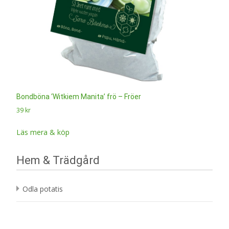
Bondböna ‘Witkiem Manita’ frö – Fröer
39
kr
Läs mera & köp
Hem & Trädgård
Odla potatis