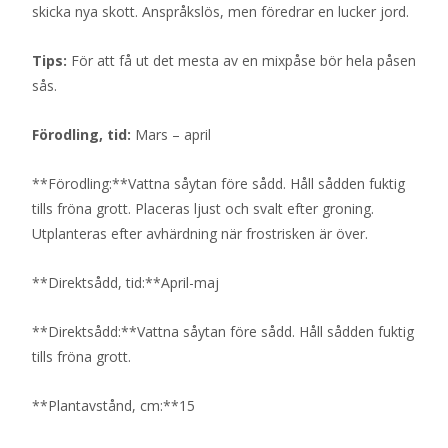
skicka nya skott. Anspråkslös, men föredrar en lucker jord.
Tips:
För att få ut det mesta av en mixpåse bör hela påsen
sås.
Förodling, tid:
Mars – april
**Förodling:**Vattna såytan före sådd. Håll sådden fuktig
tills fröna grott. Placeras ljust och svalt efter groning.
Utplanteras efter avhärdning när frostrisken är över.
**Direktsådd, tid:**April-maj
**Direktsådd:**Vattna såytan före sådd. Håll sådden fuktig
tills fröna grott.
**Plantavstånd, cm:**15