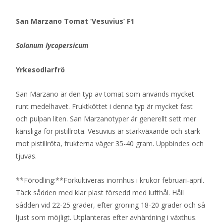
var:
är:
San Marzano Tomat ‘Vesuvius’ F1
229 kr.
5 kr.
Solanum lycopersicum
Yrkesodlarfrö
San Marzano är den typ av tomat som används mycket
runt medelhavet. Fruktköttet i denna typ är mycket fast
och pulpan liten. San Marzanotyper är generellt sett mer
känsliga för pistillröta. Vesuvius är starkväxande och stark
mot pistillröta, frukterna väger 35-40 gram. Uppbindes och
tjuvas.
**Förodling:**Förkultiveras inomhus i krukor februari-april.
Täck sådden med klar plast försedd med lufthål. Håll
sådden vid 22-25 grader, efter groning 18-20 grader och så
ljust som möjligt. Utplanteras efter avhärdning i växthus.