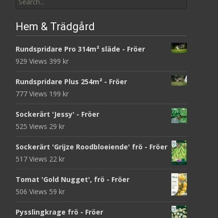
for:
Hem & Trädgård
Rundspridare Pro 314m² släde - Fröer
929 Views
399
kr
Rundspridare Plus 254m² - Fröer
777 Views
199
kr
Sockerärt 'Jessy' - Fröer
525 Views
29
kr
Sockerärt 'Grijze Roodbloeiende' frö - Fröer
517 Views
22
kr
Tomat 'Gold Nugget', frö - Fröer
506 Views
59
kr
Pysslingkrage frö - Fröer