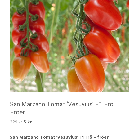
San Marzano Tomat ‘Vesuvius’ F1 Frö –
Fröer
Det
Det
229
kr
5
kr
ursprungliga
nuvarande
San Marzano Tomat ‘Vesuvius’ F1 Frö – fröer
priset
priset