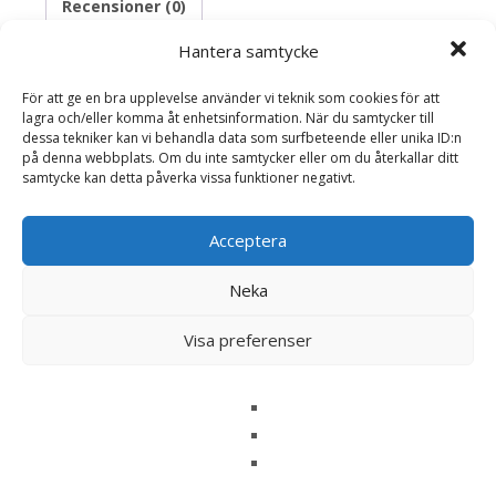
Recensioner (0)
Hantera samtycke
Recensioner
För att ge en bra upplevelse använder vi teknik som cookies för att
lagra och/eller komma åt enhetsinformation. När du samtycker till
dessa tekniker kan vi behandla data som surfbeteende eller unika ID:n
Det finns inga recensioner än.
på denna webbplats. Om du inte samtycker eller om du återkallar ditt
samtycke kan detta påverka vissa funktioner negativt.
Bli först med att recensera ”San Marzano
Tomat ‘Vesuvius’ F1 Frö – Fröer”
Acceptera
Din e-postadress kommer inte publiceras.
Obligatoriska fält
Neka
är märkta
*
Ditt betyg
*
Visa preferenser
Din recension
*