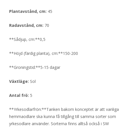
Plantavstånd, cm:
45
Radavstånd, cm:
70
**Sådjup, cm:**0,5
**Höjd (färdig planta), cm:**150-200
**Groningstid:**5-15 dagar
Växtläge:
Sol
Antal frö:
5
**Yrkesodlarfrön:**Tanken bakom konceptet är att vanliga
hemmaodlare ska kunna få tillgång till samma sorter som
yrkesodlare använder. Sorterna finns alltså också i SW