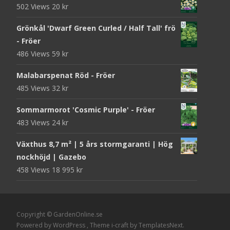
502 Views
20
kr
Grönkål 'Dwarf Green Curled / Half Tall' frö
- Fröer
486 Views
59
kr
Malabarspenat Röd - Fröer
485 Views
32
kr
Sommarmorot 'Cosmic Purple' - Fröer
483 Views
24
kr
Växthus 8,7 m² | 5 års stormgaranti | Hög
nockhöjd | Gazebo
458 Views
18 995
kr
Copyright © GardenOnline.se
Powered by WordPress
, Theme
i-craft
by TemplatesNext.