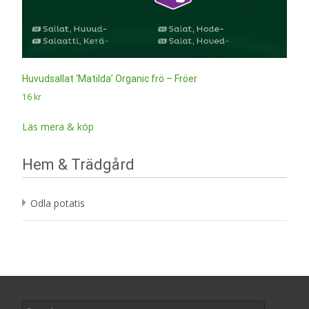
Huvudsallat ‘Matilda’ Organic frö – Fröer
16
kr
Läs mera & köp
Hem & Trädgård
Odla potatis
Search