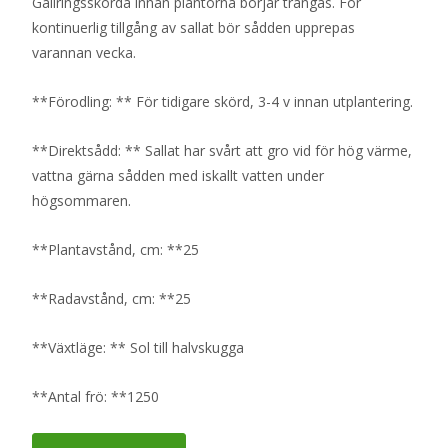
Gallringsskörda innan plantorna börjar trängas. För
kontinuerlig tillgång av sallat bör sådden upprepas
varannan vecka.
**Förodling: ** För tidigare skörd, 3-4 v innan utplantering.
**Direktsådd: ** Sallat har svårt att gro vid för hög värme,
vattna gärna sådden med iskallt vatten under
högsommaren.
**Plantavstånd, cm: **25
**Radavstånd, cm: **25
**Växtläge: ** Sol till halvskugga
**Antal frö: **1250