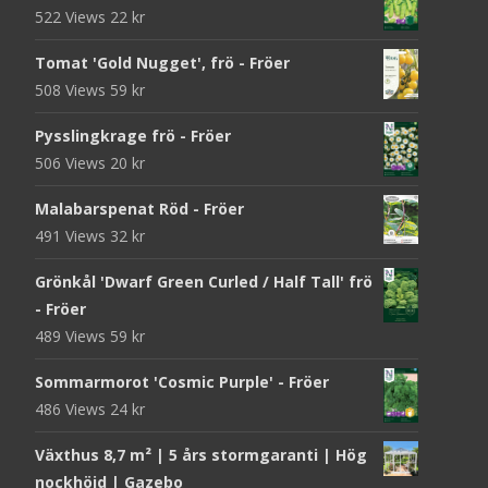
522 Views
22
kr
Tomat 'Gold Nugget', frö - Fröer
508 Views
59
kr
Pysslingkrage frö - Fröer
506 Views
20
kr
Malabarspenat Röd - Fröer
491 Views
32
kr
Grönkål 'Dwarf Green Curled / Half Tall' frö
- Fröer
489 Views
59
kr
Sommarmorot 'Cosmic Purple' - Fröer
486 Views
24
kr
Växthus 8,7 m² | 5 års stormgaranti | Hög
nockhöjd | Gazebo