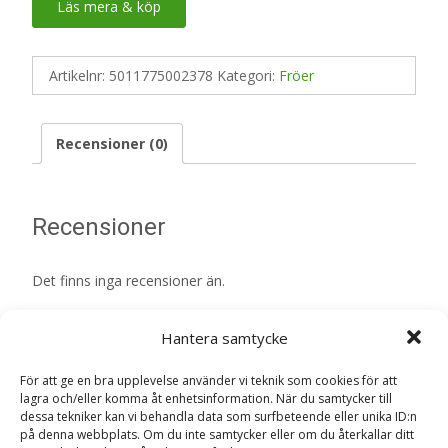
Läs mera & köp
Artikelnr:
5011775002378
Kategori:
Fröer
Recensioner (0)
Recensioner
Det finns inga recensioner än.
Bli först med att recensera ”Sallat ‘All The
Hantera samtycke
Year Round’ – Fröer”
Din e-postadress kommer inte publiceras.
Obligatoriska fält
För att ge en bra upplevelse använder vi teknik som cookies för att
lagra och/eller komma åt enhetsinformation. När du samtycker till
är märkta
*
dessa tekniker kan vi behandla data som surfbeteende eller unika ID:n
på denna webbplats. Om du inte samtycker eller om du återkallar ditt
Ditt betyg
*