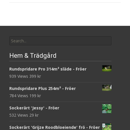
Search
for:
Hem & Trädgård
Rundspridare Pro 314m² släde - Fröer
939 Views
399
kr
Rundspridare Plus 254m² - Fröer
784 Views
199
kr
Sockerärt 'Jessy' - Fröer
532 Views
29
kr
Sockerärt 'Grijze Roodbloeiende' frö - Fröer