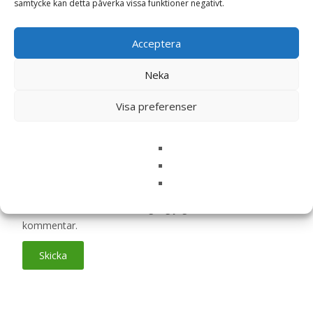
samtycke kan detta påverka vissa funktioner negativt.
Acceptera
Din recension
*
Neka
Visa preferenser
Namn
*
E-post
*
Spara mitt namn, min e-postadress och webbplats i
denna webbläsare till nästa gång jag skriver en
kommentar.