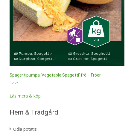
Spagettipumpa ‘Vegetable Spagetti’ frö – Fröer
32
kr
Läs mera & köp
Hem & Trädgård
Odla potatis