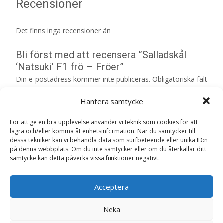
Recensioner
Det finns inga recensioner än.
Bli först med att recensera ”Salladskål
‘Natsuki’ F1 frö – Fröer”
Din e-postadress kommer inte publiceras.
Obligatoriska fält
är märkta
*
Hantera samtycke
Ditt betyg
*
För att ge en bra upplevelse använder vi teknik som cookies för att
lagra och/eller komma åt enhetsinformation. När du samtycker till
dessa tekniker kan vi behandla data som surfbeteende eller unika ID:n
Din recension
*
på denna webbplats. Om du inte samtycker eller om du återkallar ditt
samtycke kan detta påverka vissa funktioner negativt.
Acceptera
Namn
*
Neka