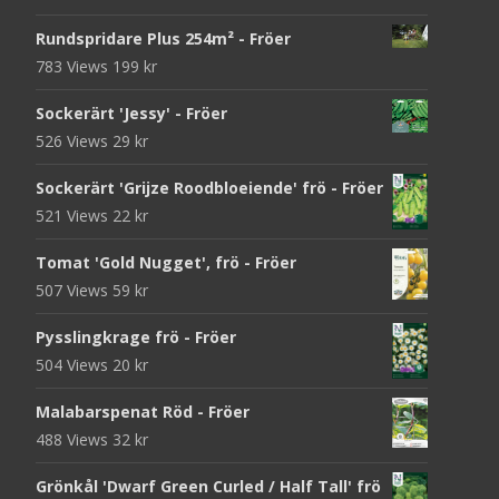
Rundspridare Plus 254m² - Fröer
783 Views
199
kr
Sockerärt 'Jessy' - Fröer
526 Views
29
kr
Sockerärt 'Grijze Roodbloeiende' frö - Fröer
521 Views
22
kr
Tomat 'Gold Nugget', frö - Fröer
507 Views
59
kr
Pysslingkrage frö - Fröer
504 Views
20
kr
Malabarspenat Röd - Fröer
488 Views
32
kr
Grönkål 'Dwarf Green Curled / Half Tall' frö