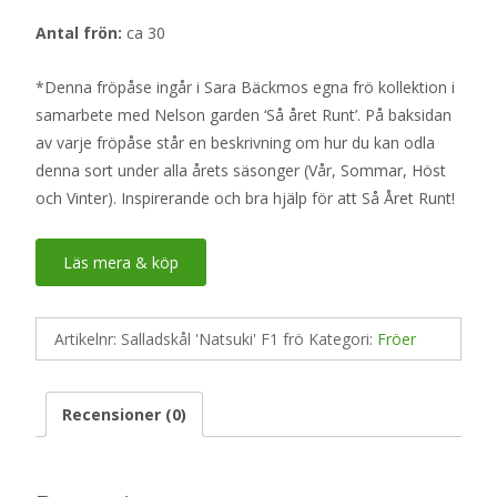
Antal frön:
ca 30
*Denna fröpåse ingår i Sara Bäckmos egna frö kollektion i
samarbete med Nelson garden ‘Så året Runt’. På baksidan
av varje fröpåse står en beskrivning om hur du kan odla
denna sort under alla årets säsonger (Vår, Sommar, Höst
och Vinter). Inspirerande och bra hjälp för att Så Året Runt!
Läs mera & köp
Artikelnr:
Salladskål 'Natsuki' F1 frö
Kategori:
Fröer
Recensioner (0)