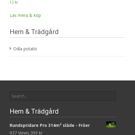
12
kr
Läs mera & köp
Hem & Trädgård
Odla potatis
Search
for:
Hem & Trädgård
Rundspridare Pro 314m² släde - Fröer
937 Views
399
kr