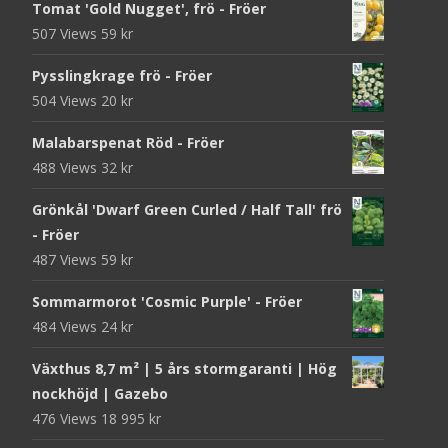
Tomat 'Gold Nugget', frö - Fröer
507 Views
59
kr
Pysslingkrage frö - Fröer
504 Views
20
kr
Malabarspenat Röd - Fröer
488 Views
32
kr
Grönkål 'Dwarf Green Curled / Half Tall' frö
- Fröer
487 Views
59
kr
Sommarmorot 'Cosmic Purple' - Fröer
484 Views
24
kr
Växthus 8,7 m² | 5 års stormgaranti | Hög
nockhöjd | Gazebo
476 Views
18 995
kr