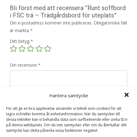
Bli först med att recensera ”Runt soffbord
i FSC trä – Trädgårdsbord för uteplats”
Din e-postadress kommer inte publiceras.
Obligatoriska fält
är märkta
*
Ditt betyg
*
Din recension
*
Hantera samtycke
Namn
*
För att ge en bra upplevelse använder vi teknik som cookies för att
lagra och/eller komma åt enhetsinformation. När du samtycker till
E-post
*
dessa tekniker kan vi behandla data som surfbeteende eller unika ID:n
på denna webbplats. Om du inte samtycker eller om du återkallar ditt
Spara mitt namn, min e-postadress och webbplats i
samtycke kan detta påverka vissa funktioner negativt.
denna webbläsare till nästa gång jag skriver en