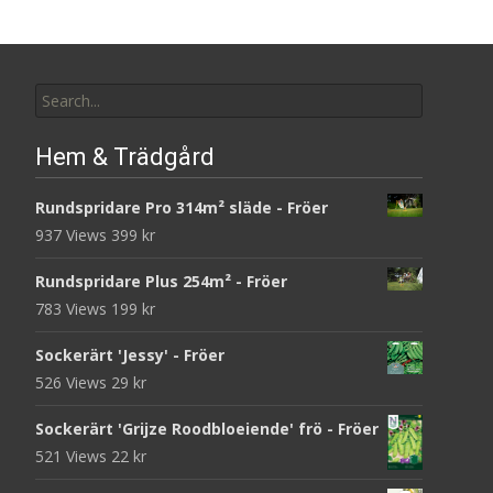
Search
for:
Hem & Trädgård
Rundspridare Pro 314m² släde - Fröer
937 Views
399
kr
Rundspridare Plus 254m² - Fröer
783 Views
199
kr
Sockerärt 'Jessy' - Fröer
526 Views
29
kr
Sockerärt 'Grijze Roodbloeiende' frö - Fröer
521 Views
22
kr