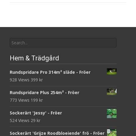
Search
for:
Hem & Trädgård
Rundspridare Pro 314m² släde - Fröer
928 Views
399
kr
Rundspridare Plus 254m² - Fröer
773 Views
199
kr
Sockerärt 'Jessy' - Fröer
524 Views
29
kr
Sockerärt 'Grijze Roodbloeiende' frö - Fröer