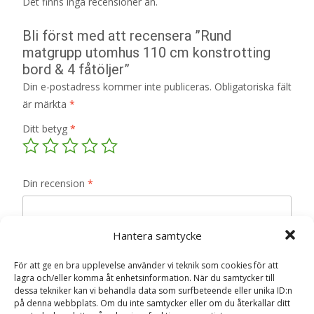
Det finns inga recensioner än.
Bli först med att recensera ”Rund
matgrupp utomhus 110 cm konstrotting
bord & 4 fåtöljer”
Din e-postadress kommer inte publiceras.
Obligatoriska fält
är märkta
*
Ditt betyg
*
Din recension
*
Hantera samtycke
För att ge en bra upplevelse använder vi teknik som cookies för att
Namn
*
lagra och/eller komma åt enhetsinformation. När du samtycker till
dessa tekniker kan vi behandla data som surfbeteende eller unika ID:n
E-post
*
på denna webbplats. Om du inte samtycker eller om du återkallar ditt