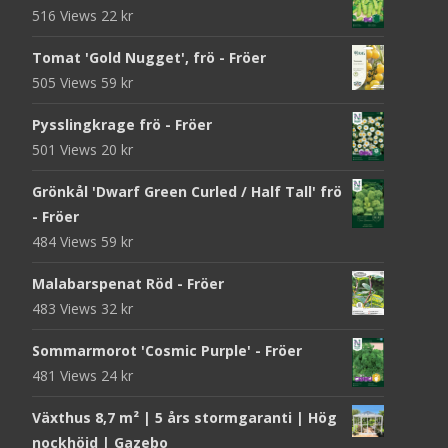
516 Views
22
kr
Tomat 'Gold Nugget', frö - Fröer
505 Views
59
kr
Pysslingkrage frö - Fröer
501 Views
20
kr
Grönkål 'Dwarf Green Curled / Half Tall' frö
- Fröer
484 Views
59
kr
Malabarspenat Röd - Fröer
483 Views
32
kr
Sommarmorot 'Cosmic Purple' - Fröer
481 Views
24
kr
Växthus 8,7 m² | 5 års stormgaranti | Hög
nockhöjd | Gazebo