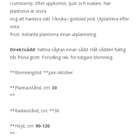
i rumstemp. Efter uppkomst, ljust och svalare. När
plantorna är stora
nog att hantera sätt 1/kruka i gödslad jord. Utplantera efter
sista
frost. Avhärda plantorna innan utplantering.
Direktsådd:
Vattna såytan innan sådd. Håll sådden fuktig
tills fröna grott. Förodling rek. för tidigare blomning.
**Blomningstid: **Juni-oktober
**Plantavstånd, cm:
30
**
**Radavstånd, cm: **30
**Höjd, cm:
90-120
**