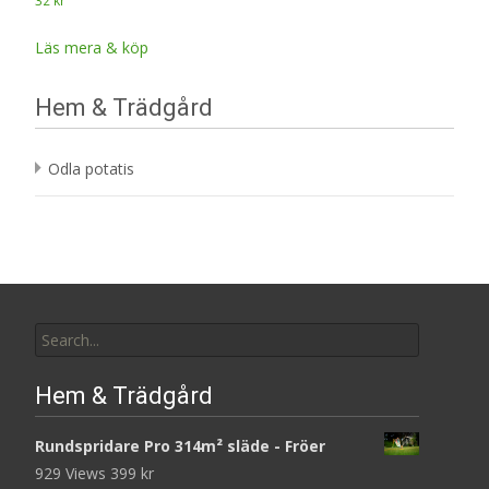
32
kr
Läs mera & köp
Hem & Trädgård
Odla potatis
Search
for:
Hem & Trädgård
Rundspridare Pro 314m² släde - Fröer
929 Views
399
kr