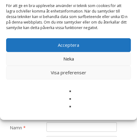
Recensioner
För att ge en bra upplevelse använder vi teknik som cookies för att
lagra och/eller komma åt enhetsinformation. När du samtycker till
dessa tekniker kan vi behandla data som surfbeteende eller unika ID:n
Det finns inga recensioner än.
på denna webbplats. Om du inte samtycker eller om du återkallar ditt
samtycke kan detta påverka vissa funktioner negativt.
Bli först med att recensera ”Rosenskära
‘Tetra Versailles’ mix, frö – Fröer”
Acceptera
Din e-postadress kommer inte publiceras.
Obligatoriska fält
är märkta
*
Neka
Ditt betyg
*
Visa preferenser
Din recension
*
Namn
*