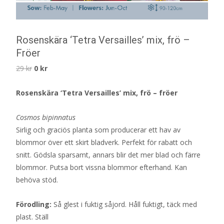
Rosenskära ‘Tetra Versailles’ mix, frö –
Fröer
Det
Det
29
kr
0
kr
ursprungliga
nuvarande
Rosenskära ‘Tetra Versailles’ mix, frö – fröer
priset
priset
var:
är:
Cosmos bipinnatus
29 kr.
0 kr.
Sirlig och graciös planta som producerar ett hav av
blommor över ett skirt bladverk. Perfekt för rabatt och
snitt. Gödsla sparsamt, annars blir det mer blad och färre
blommor. Putsa bort vissna blommor efterhand. Kan
behöva stöd.
Förodling:
Så glest i fuktig såjord. Håll fuktigt, täck med
plast. Ställ