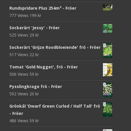
Rundspridare Plus 254m² - Fröer
777 Views
199
kr
Sockerärt 'Jessy' - Fröer
525 Views
29
kr
Sockerärt 'Grijze Roodbloeiende' frö - Fröer
517 Views
22
kr
Tomat 'Gold Nugget', frö - Fröer
506 Views
59
kr
Pysslingkrage frö - Fröer
502 Views
20
kr
Grönkål 'Dwarf Green Curled / Half Tall' frö
- Fröer
486 Views
59
kr