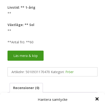
Livstid: ** 1-årig
**
Växtläge: ** Sol
**
**Antal frö: **60
Läs mera & köp
Artikelnr:
5010931170470
Kategori:
Fröer
Recensioner (0)
Hantera samtycke