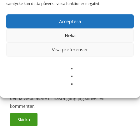
Ditt betyg
*
samtycke kan detta påverka vissa funktioner negativt.
Acceptera
Din recension
*
Neka
Visa preferenser
Namn
*
E-post
*
Spara mitt namn, min e-postadress och webbplats i
denna webbläsare till nästa gång jag skriver en
kommentar.