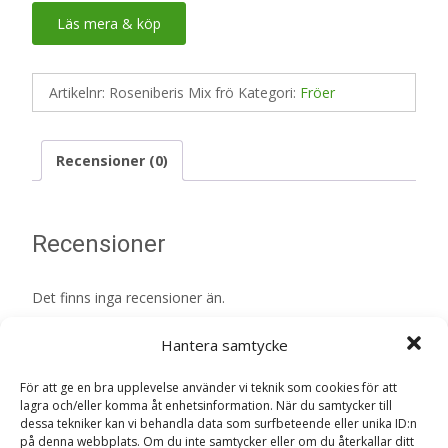
Läs mera & köp
Artikelnr:
Roseniberis Mix frö
Kategori:
Fröer
Recensioner (0)
Recensioner
Det finns inga recensioner än.
Bli först med att recensera ”Roseniberis
Hantera samtycke
Mix frö – Fröer”
För att ge en bra upplevelse använder vi teknik som cookies för att
Din e-postadress kommer inte publiceras.
Obligatoriska fält
lagra och/eller komma åt enhetsinformation. När du samtycker till
är märkta
*
dessa tekniker kan vi behandla data som surfbeteende eller unika ID:n
på denna webbplats. Om du inte samtycker eller om du återkallar ditt