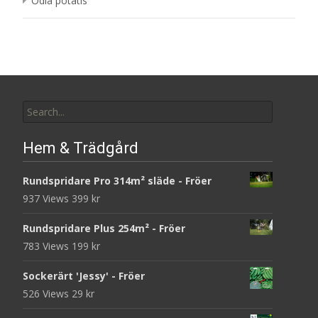
Odla potatis
Search
for:
Hem & Trädgård
Rundspridare Pro 314m² släde - Fröer
937 Views
399
kr
Rundspridare Plus 254m² - Fröer
783 Views
199
kr
Sockerärt 'Jessy' - Fröer
526 Views
29
kr