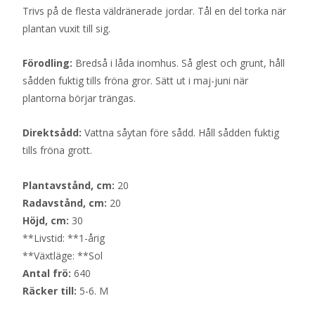
Trivs på de flesta väldränerade jordar. Tål en del torka när
plantan vuxit till sig.
Förodling:
Bredså i låda inomhus. Så glest och grunt, håll
sådden fuktig tills fröna gror. Sätt ut i maj-juni när
plantorna börjar trängas.
Direktsådd:
Vattna såytan före sådd. Håll sådden fuktig
tills fröna grott.
Plantavstånd, cm:
20
Radavstånd, cm:
20
Höjd, cm:
30
**Livstid: **1-årig
**Växtläge: **Sol
Antal frö:
640
Räcker till:
5-6. M