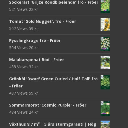
Sockerärt 'Grijze Roodbloeiende' frö - Fröer
521 Views
22
kr
Tomat 'Gold Nugget', frö - Fröer
507 Views
59
kr
Pysslingkrage frö - Fröer
504 Views
20
kr
Malabarspenat Röd - Fröer
488 Views
32
kr
Grönkål 'Dwarf Green Curled / Half Tall' frö
- Fröer
487 Views
59
kr
Sommarmorot 'Cosmic Purple' - Fröer
484 Views
24
kr
Växthus 8,7 m² | 5 års stormgaranti | Hög