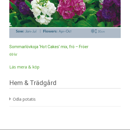
Sommarlövkoja ‘Hot Cakes’ mix, frö – Fröer
69
kr
Läs mera & köp
Hem & Trädgård
Odla potatis