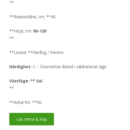
**
**Radavstånd, cm: **40
**Höjd, cm:
90-120
**
**Livstid: **Flerårig / Perenn
Härdighet:
C – Övervintrar ibland i väldränerat läge
Växtläge: ** Sol
**
**Antal frö: **50
Läs mera & köp