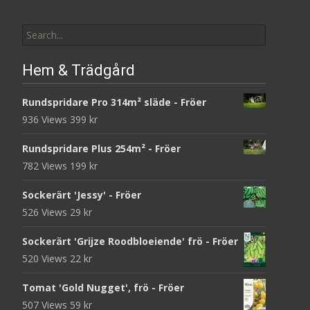
Search
for:
Hem & Trädgård
Rundspridare Pro 314m² släde - Fröer
936 Views
399
kr
Rundspridare Plus 254m² - Fröer
782 Views
199
kr
Sockerärt 'Jessy' - Fröer
526 Views
29
kr
Sockerärt 'Grijze Roodbloeiende' frö - Fröer
520 Views
22
kr
Tomat 'Gold Nugget', frö - Fröer
507 Views
59
kr