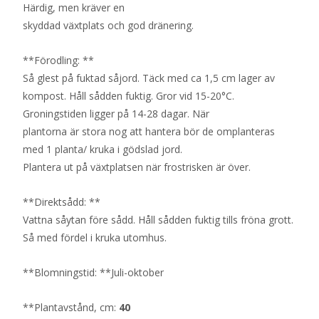
Härdig, men kräver en
skyddad växtplats och god dränering.
**Förodling: **
Så glest på fuktad såjord. Täck med ca 1,5 cm lager av
kompost. Håll sådden fuktig. Gror vid 15-20°C.
Groningstiden ligger på 14-28 dagar. När
plantorna är stora nog att hantera bör de omplanteras
med 1 planta/ kruka i gödslad jord.
Plantera ut på växtplatsen när frostrisken är över.
**Direktsådd: **
Vattna såytan före sådd. Håll sådden fuktig tills fröna grott.
Så med fördel i kruka utomhus.
**Blomningstid: **Juli-oktober
**Plantavstånd, cm:
40