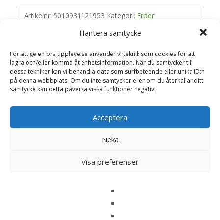
Artikelnr:
5010931121953
Kategori:
Fröer
Hantera samtycke
Recensioner (0)
För att ge en bra upplevelse använder vi teknik som cookies för att
lagra och/eller komma åt enhetsinformation. När du samtycker till
dessa tekniker kan vi behandla data som surfbeteende eller unika ID:n
på denna webbplats. Om du inte samtycker eller om du återkallar ditt
Recensioner
samtycke kan detta påverka vissa funktioner negativt.
Det finns inga recensioner än.
Acceptera
Bli först med att recensera ”Röd solhatt
Neka
‘Bravado’, frö – Fröer”
Visa preferenser
Din e-postadress kommer inte publiceras.
Obligatoriska fält
är märkta
*
Ditt betyg
*