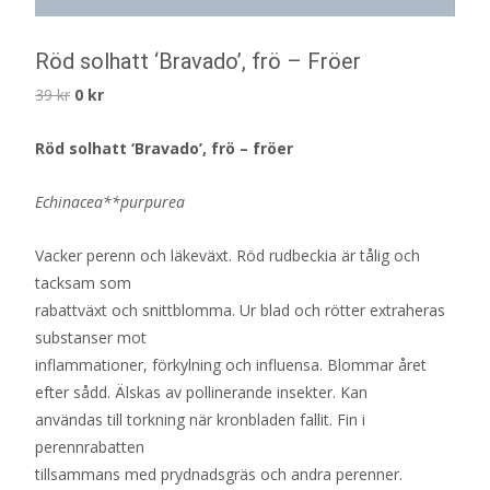
Röd solhatt ‘Bravado’, frö – Fröer
Det
Det
39
kr
0
kr
ursprungliga
nuvarande
Röd solhatt ‘Bravado’, frö – fröer
priset
priset
var:
är:
Echinacea**purpurea
39 kr.
0 kr.
Vacker perenn och läkeväxt. Röd rudbeckia är tålig och
tacksam som
rabattväxt och snittblomma. Ur blad och rötter extraheras
substanser mot
inflammationer, förkylning och influensa. Blommar året
efter sådd. Älskas av pollinerande insekter. Kan
användas till torkning när kronbladen fallit. Fin i
perennrabatten
tillsammans med prydnadsgräs och andra perenner.