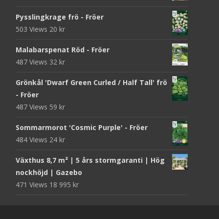
Pysslingkrage frö - Fröer
503 Views
20
kr
Malabarspenat Röd - Fröer
487 Views
32
kr
Grönkål 'Dwarf Green Curled / Half Tall' frö
- Fröer
487 Views
59
kr
Sommarmorot 'Cosmic Purple' - Fröer
484 Views
24
kr
Växthus 8,7 m² | 5 års stormgaranti | Hög
nockhöjd | Gazebo
471 Views
18 995
kr