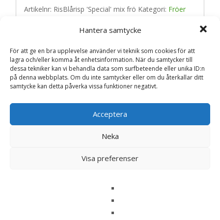
Artikelnr:
RisBlårisp 'Special' mix frö
Kategori:
Fröer
Hantera samtycke
Recensioner (0)
För att ge en bra upplevelse använder vi teknik som cookies för att
lagra och/eller komma åt enhetsinformation. När du samtycker till
dessa tekniker kan vi behandla data som surfbeteende eller unika ID:n
på denna webbplats. Om du inte samtycker eller om du återkallar ditt
Recensioner
samtycke kan detta påverka vissa funktioner negativt.
Det finns inga recensioner än.
Acceptera
Bli först med att recensera ”RisBlårisp
Neka
‘Special’ mix frö – Fröer”
Din e-postadress kommer inte publiceras.
Obligatoriska fält
Visa preferenser
är märkta
*
Ditt betyg
*