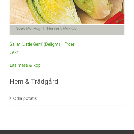
Sallat ‘Little Gem’ (Delight) – Fröer
39
kr
Läs mera & köp
Hem & Trädgård
Odla potatis