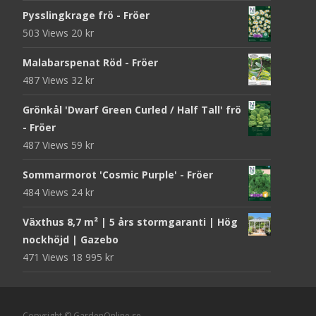
Pysslingkrage frö - Fröer
503 Views
20
kr
Malabarspenat Röd - Fröer
487 Views
32
kr
Grönkål 'Dwarf Green Curled / Half Tall' frö
- Fröer
487 Views
59
kr
Sommarmorot 'Cosmic Purple' - Fröer
484 Views
24
kr
Växthus 8,7 m² | 5 års stormgaranti | Hög
nockhöjd | Gazebo
471 Views
18 995
kr
Copyright © GardenOnline.se