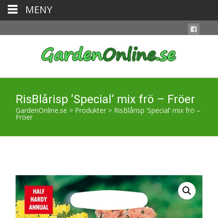
MENY
RisBlårisp ‘Special’ mix frö – Fröer
GardenOnline.se
>
Produkter
>
RisBlårisp ‘Special’ mix frö –
Fröer