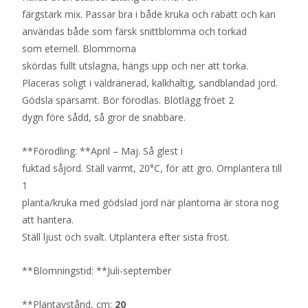
färgstark mix. Passar bra i både kruka och rabatt och kan
användas både som färsk snittblomma och torkad
som eternell. Blommorna
skördas fullt utslagna, hängs upp och ner att torka.
Placeras soligt i väldränerad, kalkhaltig, sandblandad jord.
Gödsla sparsamt. Bör förodlas. Blötlägg fröet 2
dygn före sådd, så gror de snabbare.
**Förodling: **April – Maj. Så glest i
fuktad såjord. Ställ varmt, 20°C, för att gro. Omplantera till
1
planta/kruka med gödslad jord när plantorna är stora nog
att hantera.
Ställ ljust och svalt. Utplantera efter sista frost.
**Blomningstid: **Juli-september
**Plantavstånd, cm:
20