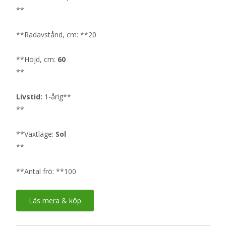
**
**Radavstånd, cm: **20
**Höjd, cm:
60
**
Livstid:
1-årig**
**
**Växtläge:
Sol
**
**Antal frö: **100
Läs mera & köp