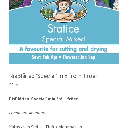
RisBlårisp ‘Special’ mix frö – Fröer
39
kr
RisBlårisp ‘Special’ mix frö – fröer
Limonium sinuatum
Kallas även Statice. Ettårig blomma i en