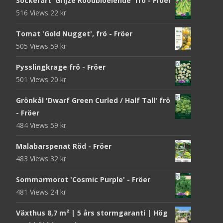
Sockerärt 'Grijze Roodbloeiende' frö - Fröer
516 Views
22
kr
Tomat 'Gold Nugget', frö - Fröer
505 Views
59
kr
Pysslingkrage frö - Fröer
501 Views
20
kr
Grönkål 'Dwarf Green Curled / Half Tall' frö
- Fröer
484 Views
59
kr
Malabarspenat Röd - Fröer
483 Views
32
kr
Sommarmorot 'Cosmic Purple' - Fröer
481 Views
24
kr
Växthus 8,7 m² | 5 års stormgaranti | Hög