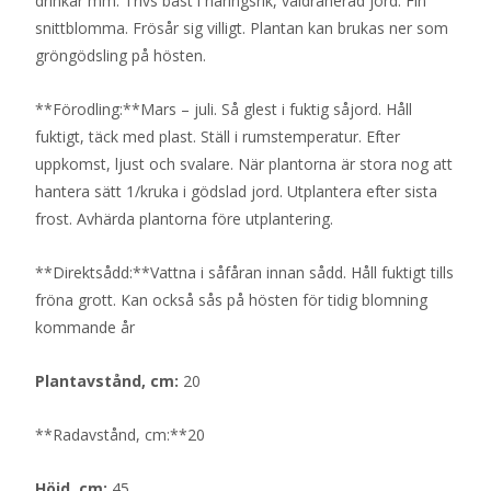
drinkar mm. Trivs bäst i näringsrik, väldränerad jord. Fin
snittblomma. Frösår sig villigt. Plantan kan brukas ner som
gröngödsling på hösten.
**Förodling:**Mars – juli. Så glest i fuktig såjord. Håll
fuktigt, täck med plast. Ställ i rumstemperatur. Efter
uppkomst, ljust och svalare. När plantorna är stora nog att
hantera sätt 1/kruka i gödslad jord. Utplantera efter sista
frost. Avhärda plantorna före utplantering.
**Direktsådd:**Vattna i såfåran innan sådd. Håll fuktigt tills
fröna grott. Kan också sås på hösten för tidig blomning
kommande år
Plantavstånd, cm:
20
**Radavstånd, cm:**20
Höjd, cm:
45