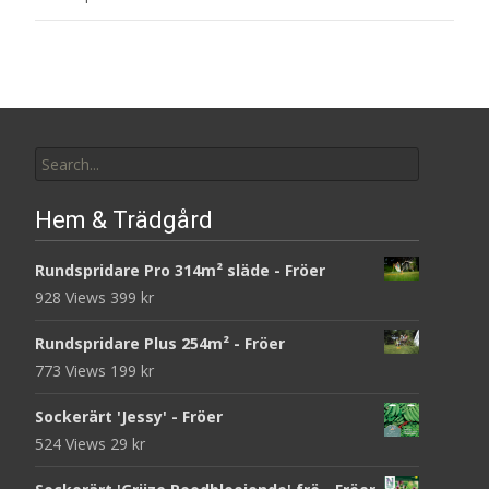
Search
for:
Hem & Trädgård
Rundspridare Pro 314m² släde - Fröer
928 Views
399
kr
Rundspridare Plus 254m² - Fröer
773 Views
199
kr
Sockerärt 'Jessy' - Fröer
524 Views
29
kr