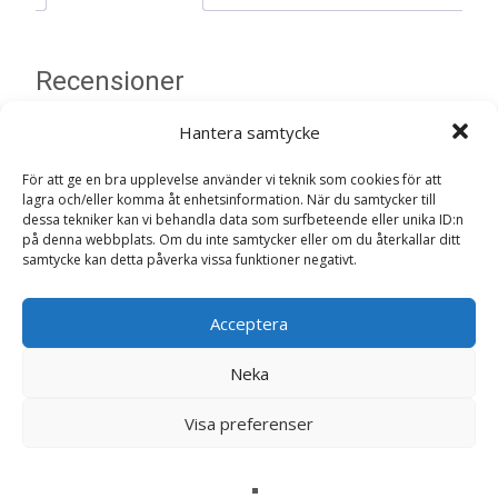
Recensioner
Hantera samtycke
Det finns inga recensioner än.
För att ge en bra upplevelse använder vi teknik som cookies för att
Bli först med att recensera ”Ringblomma
lagra och/eller komma åt enhetsinformation. När du samtycker till
‘Bronzed Beauty’ – Fröer”
dessa tekniker kan vi behandla data som surfbeteende eller unika ID:n
på denna webbplats. Om du inte samtycker eller om du återkallar ditt
Din e-postadress kommer inte publiceras.
Obligatoriska fält
samtycke kan detta påverka vissa funktioner negativt.
är märkta
*
Ditt betyg
*
Acceptera
Neka
Din recension
*
Visa preferenser