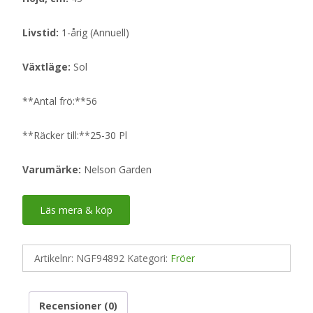
Livstid:
1-årig (Annuell)
Växtläge:
Sol
**Antal frö:**56
**Räcker till:**25-30 Pl
Varumärke:
Nelson Garden
Läs mera & köp
Artikelnr:
NGF94892
Kategori:
Fröer
Recensioner (0)