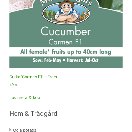
Gurka ‘Carmen F1’ – Fröer
49
kr
Läs mera & köp
Hem & Trädgård
Odla potatis