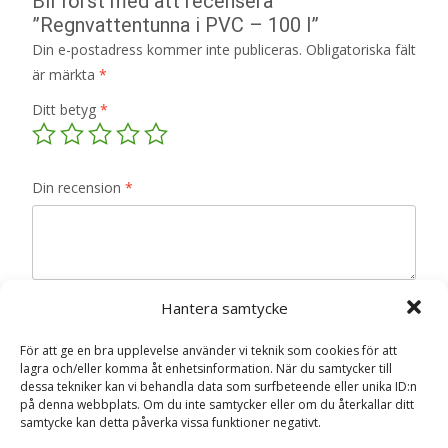
Bli först med att recensera
”Regnvattentunna i PVC – 100 l”
Din e-postadress kommer inte publiceras.
Obligatoriska fält
är märkta
*
Ditt betyg
*
Din recension
*
Namn
*
Hantera samtycke
För att ge en bra upplevelse använder vi teknik som cookies för att
E-post
*
lagra och/eller komma åt enhetsinformation. När du samtycker till
dessa tekniker kan vi behandla data som surfbeteende eller unika ID:n
Spara mitt namn, min e-postadress och webbplats i
på denna webbplats. Om du inte samtycker eller om du återkallar ditt
denna webbläsare till nästa gång jag skriver en
samtycke kan detta påverka vissa funktioner negativt.
kommentar.