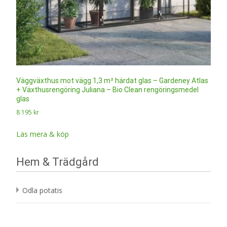
Väggväxthus mot vägg 1,3 m² härdat glas – Gardeney Atlas
+ Växthusrengöring Juliana – Bio Clean rengöringsmedel
glas
8 195
kr
Läs mera & köp
Hem & Trädgård
Odla potatis