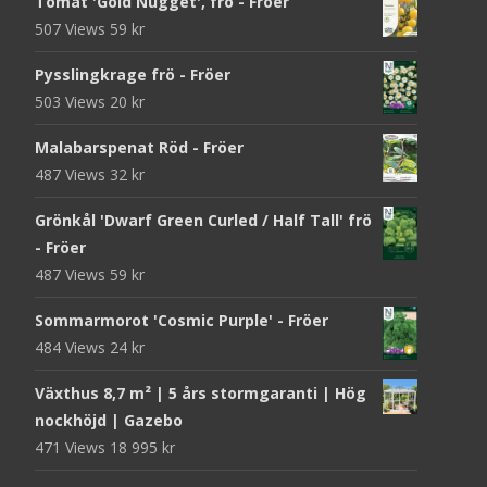
Tomat 'Gold Nugget', frö - Fröer
507 Views
59
kr
Pysslingkrage frö - Fröer
503 Views
20
kr
Malabarspenat Röd - Fröer
487 Views
32
kr
Grönkål 'Dwarf Green Curled / Half Tall' frö
- Fröer
487 Views
59
kr
Sommarmorot 'Cosmic Purple' - Fröer
484 Views
24
kr
Växthus 8,7 m² | 5 års stormgaranti | Hög
nockhöjd | Gazebo
471 Views
18 995
kr