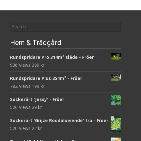
Search
for:
Hem & Trädgård
Rundspridare Pro 314m² släde - Fröer
936 Views
399
kr
Rundspridare Plus 254m² - Fröer
782 Views
199
kr
Sockerärt 'Jessy' - Fröer
526 Views
29
kr
Sockerärt 'Grijze Roodbloeiende' frö - Fröer
520 Views
22
kr