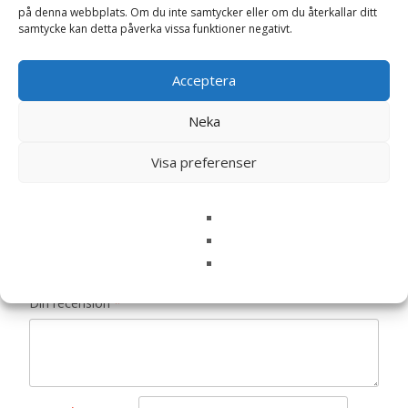
på denna webbplats. Om du inte samtycker eller om du återkallar ditt
Recensioner
samtycke kan detta påverka vissa funktioner negativt.
Det finns inga recensioner än.
Acceptera
Bli först med att recensera
Neka
”Prunkfjärilsblomster ‘Angel Wings’ mix, frö
– Fröer”
Visa preferenser
Din e-postadress kommer inte publiceras.
Obligatoriska fält
är märkta
*
Ditt betyg
*
Din recension
*