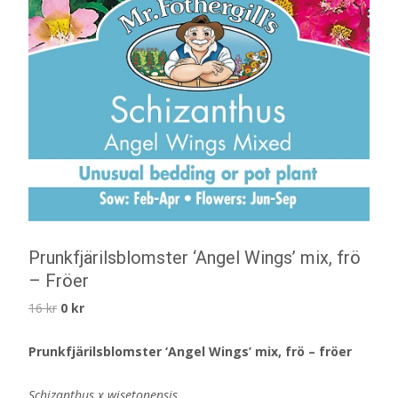
Prunkfjärilsblomster ‘Angel Wings’ mix, frö
– Fröer
Det
Det
16
kr
0
kr
ursprungliga
nuvarande
Prunkfjärilsblomster ‘Angel Wings’ mix, frö – fröer
priset
priset
var:
är:
Schizanthus x wisetonensis
16 kr.
0 kr.