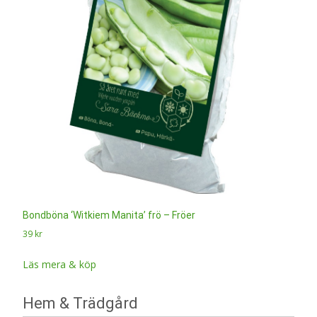
Bondböna ‘Witkiem Manita’ frö – Fröer
39
kr
Läs mera & köp
Hem & Trädgård