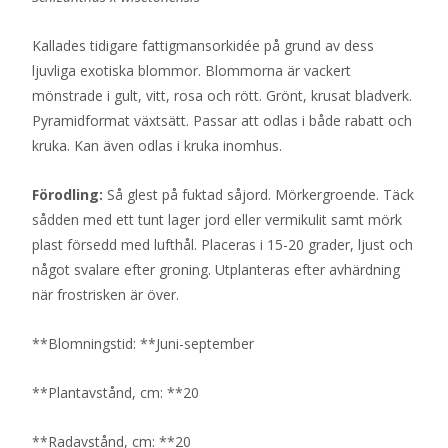
Kallades tidigare fattigmansorkidée på grund av dess
ljuvliga exotiska blommor. Blommorna är vackert
mönstrade i gult, vitt, rosa och rött. Grönt, krusat bladverk.
Pyramidformat växtsätt. Passar att odlas i både rabatt och
kruka. Kan även odlas i kruka inomhus.
Förodling:
Så glest på fuktad såjord. Mörkergroende. Täck
sådden med ett tunt lager jord eller vermikulit samt mörk
plast försedd med lufthål. Placeras i 15-20 grader, ljust och
något svalare efter groning. Utplanteras efter avhärdning
när frostrisken är över.
**Blomningstid: **Juni-september
**Plantavstånd, cm: **20
**Radavstånd, cm: **20