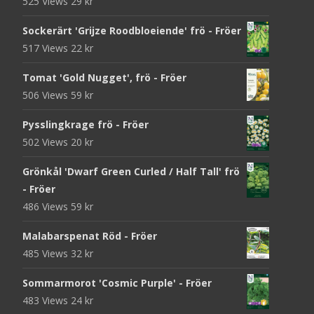
525 Views
29
kr
Sockerärt 'Grijze Roodbloeiende' frö - Fröer
517 Views
22
kr
Tomat 'Gold Nugget', frö - Fröer
506 Views
59
kr
Pysslingkrage frö - Fröer
502 Views
20
kr
Grönkål 'Dwarf Green Curled / Half Tall' frö
- Fröer
486 Views
59
kr
Malabarspenat Röd - Fröer
485 Views
32
kr
Sommarmorot 'Cosmic Purple' - Fröer
483 Views
24
kr