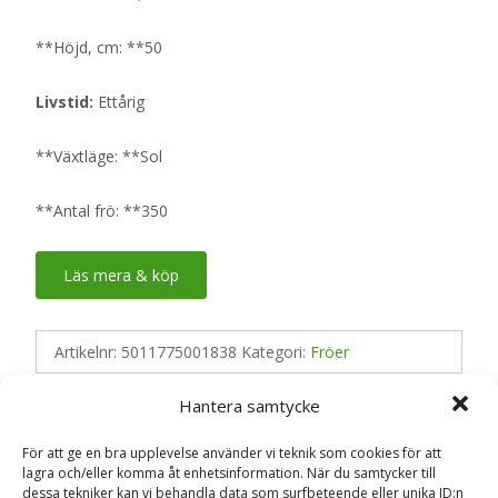
**Höjd, cm: **50
Livstid:
Ettårig
**Växtläge: **Sol
**Antal frö: **350
Läs mera & köp
Artikelnr:
5011775001838
Kategori:
Fröer
Hantera samtycke
Recensioner (0)
För att ge en bra upplevelse använder vi teknik som cookies för att
lagra och/eller komma åt enhetsinformation. När du samtycker till
dessa tekniker kan vi behandla data som surfbeteende eller unika ID:n