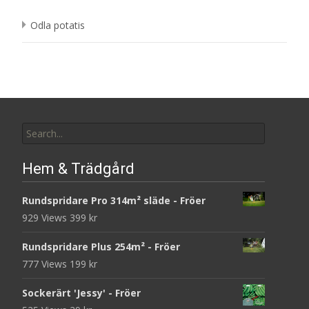
Odla potatis
Search
for:
Hem & Trädgård
Rundspridare Pro 314m² släde - Fröer
929 Views
399
kr
Rundspridare Plus 254m² - Fröer
777 Views
199
kr
Sockerärt 'Jessy' - Fröer