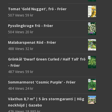
Tomat 'Gold Nugget', frö - Fröer
507 Views
59
kr
Pysslingkrage frö - Fröer
504 Views
20
kr
Malabarspenat Röd - Fröer
488 Views
32
kr
Grönkål 'Dwarf Green Curled / Half Tall' frö
- Fröer
487 Views
59
kr
Sommarmorot 'Cosmic Purple' - Fröer
484 Views
24
kr
Växthus 8,7 m² | 5 års stormgaranti | Hög
nockhöjd | Gazebo
476 Views
18 995
kr