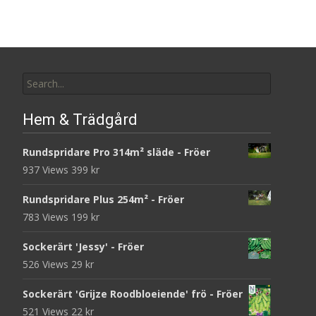
Search
for:
Hem & Trädgård
Rundspridare Pro 314m² släde - Fröer
937 Views
399
kr
Rundspridare Plus 254m² - Fröer
783 Views
199
kr
Sockerärt 'Jessy' - Fröer
526 Views
29
kr
Sockerärt 'Grijze Roodbloeiende' frö - Fröer
521 Views
22
kr