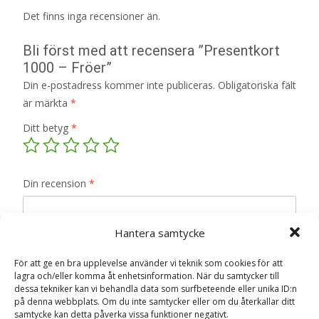
Det finns inga recensioner än.
Bli först med att recensera ”Presentkort
1000 – Fröer”
Din e-postadress kommer inte publiceras.
Obligatoriska fält
är märkta
*
Ditt betyg
*
Din recension
*
Hantera samtycke
För att ge en bra upplevelse använder vi teknik som cookies för att
Namn
*
lagra och/eller komma åt enhetsinformation. När du samtycker till
dessa tekniker kan vi behandla data som surfbeteende eller unika ID:n
E-post
*
på denna webbplats. Om du inte samtycker eller om du återkallar ditt
samtycke kan detta påverka vissa funktioner negativt.