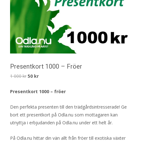
Presentkort 1000 – Fröer
Det
Det
1 000
kr
50
kr
ursprungliga
nuvarande
Presentkort 1000 – fröer
priset
priset
var:
är:
Den perfekta presenten till den trädgårdsintresserade! Ge
1
50 kr.
bort ett presentkort på Odla.nu som mottagaren kan
000 kr.
utnyttja i erbjudanden på Odla.nu under ett helt år.
På Odla.nu hittar din vän allt från fröer till exotiska växter