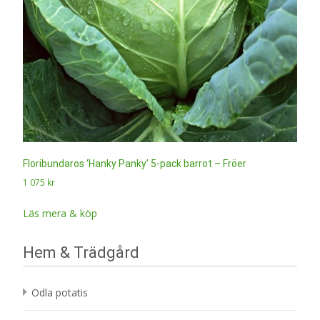
Floribundaros ‘Hanky Panky’ 5-pack barrot – Fröer
1 075
kr
Läs mera & köp
Hem & Trädgård
Odla potatis