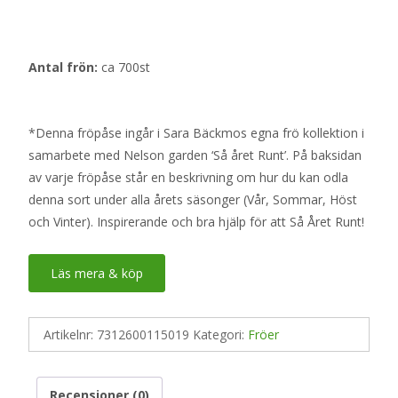
Antal frön:
ca 700st
*Denna fröpåse ingår i Sara Bäckmos egna frö kollektion i
samarbete med Nelson garden ‘Så året Runt’. På baksidan
av varje fröpåse står en beskrivning om hur du kan odla
denna sort under alla årets säsonger (Vår, Sommar, Höst
och Vinter). Inspirerande och bra hjälp för att Så Året Runt!
Läs mera & köp
Artikelnr:
7312600115019
Kategori:
Fröer
Recensioner (0)