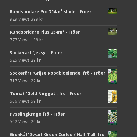
Rundspridare Pro 314m² släde - Fröer
929 Views
399
kr
Rundspridare Plus 254m² - Fröer
777 Views
199
kr
Sockerärt 'Jessy' - Fröer
525 Views
29
kr
Sockerärt 'Grijze Roodbloeiende' frö - Fröer
517 Views
22
kr
Tomat 'Gold Nugget', frö - Fröer
506 Views
59
kr
Pysslingkrage frö - Fröer
502 Views
20
kr
Grönkål 'Dwarf Green Curled / Half Tall' frö