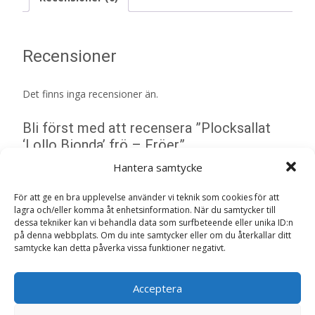
Recensioner
Det finns inga recensioner än.
Bli först med att recensera ”Plocksallat
‘Lollo Bionda’ frö – Fröer”
Din e-postadress kommer inte publiceras.
Obligatoriska fält
Hantera samtycke
är märkta
*
För att ge en bra upplevelse använder vi teknik som cookies för att
Ditt betyg
*
lagra och/eller komma åt enhetsinformation. När du samtycker till
dessa tekniker kan vi behandla data som surfbeteende eller unika ID:n
på denna webbplats. Om du inte samtycker eller om du återkallar ditt
samtycke kan detta påverka vissa funktioner negativt.
Din recension
*
Acceptera