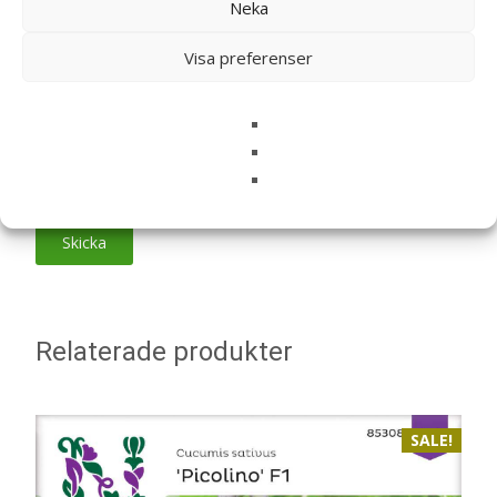
Neka
Namn
*
Visa preferenser
E-post
*
Spara mitt namn, min e-postadress och webbplats i
denna webbläsare till nästa gång jag skriver en
kommentar.
Relaterade produkter
SALE!