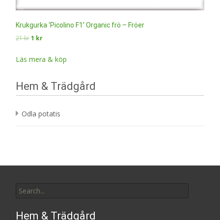
Krukgurka ‘Picolino F1’ Organic frö – Fröer
Det
Det
21
kr
1
kr
ursprungliga
nuvarande
priset
priset
Läs mera & köp
var:
är:
21 kr.
1 kr.
Hem & Trädgård
Odla potatis
Search
for:
Hem & Trädgård