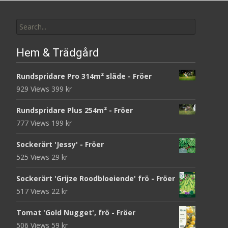
Search
for:
Hem & Trädgård
Rundspridare Pro 314m² släde - Fröer
929 Views
399
kr
Rundspridare Plus 254m² - Fröer
777 Views
199
kr
Sockerärt 'Jessy' - Fröer
525 Views
29
kr
Sockerärt 'Grijze Roodbloeiende' frö - Fröer
517 Views
22
kr
Tomat 'Gold Nugget', frö - Fröer
506 Views
59
kr