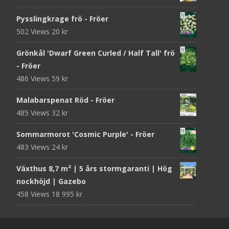
Pysslingkrage frö - Fröer
502 Views
20
kr
Grönkål 'Dwarf Green Curled / Half Tall' frö
- Fröer
486 Views
59
kr
Malabarspenat Röd - Fröer
485 Views
32
kr
Sommarmorot 'Cosmic Purple' - Fröer
483 Views
24
kr
Växthus 8,7 m² | 5 års stormgaranti | Hög
nockhöjd | Gazebo
458 Views
18 995
kr