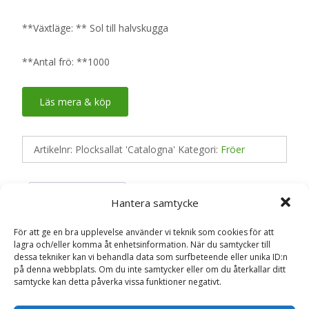
**Växtläge: ** Sol till halvskugga
**Antal frö: **1000
Läs mera & köp
Artikelnr:
Plocksallat 'Catalogna'
Kategori:
Fröer
Recensioner (0)
Hantera samtycke
För att ge en bra upplevelse använder vi teknik som cookies för att
lagra och/eller komma åt enhetsinformation. När du samtycker till
Recensioner
dessa tekniker kan vi behandla data som surfbeteende eller unika ID:n
på denna webbplats. Om du inte samtycker eller om du återkallar ditt
samtycke kan detta påverka vissa funktioner negativt.
Det finns inga recensioner än.