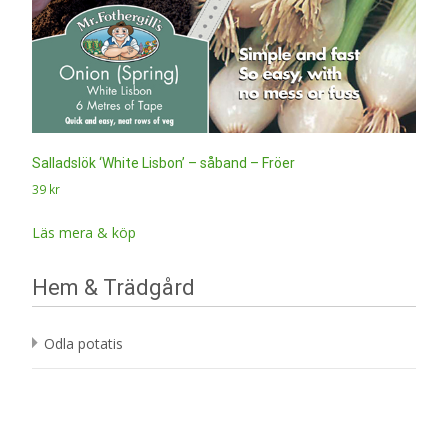
Salladslök ‘White Lisbon’ – såband – Fröer
39
kr
Läs mera & köp
Hem & Trädgård
Odla potatis