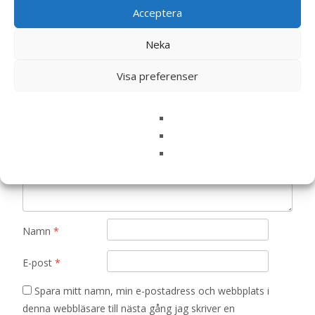
Acceptera
Bli först med att recensera ”Plocksallat
‘Catalogna’ – Fröer”
Neka
Din e-postadress kommer inte publiceras.
Obligatoriska fält
är märkta
*
Visa preferenser
Ditt betyg
*
Din recension
*
Namn
*
E-post
*
Spara mitt namn, min e-postadress och webbplats i
denna webbläsare till nästa gång jag skriver en