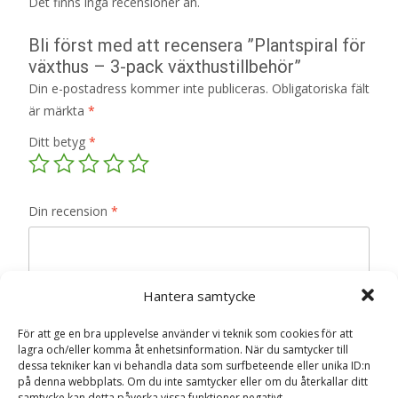
Det finns inga recensioner än.
Bli först med att recensera ”Plantspiral för
växthus – 3-pack växthustillbehör”
Din e-postadress kommer inte publiceras.
Obligatoriska fält
är märkta
*
Ditt betyg
*
Din recension
*
Hantera samtycke
Namn
*
För att ge en bra upplevelse använder vi teknik som cookies för att
lagra och/eller komma åt enhetsinformation. När du samtycker till
E-post
*
dessa tekniker kan vi behandla data som surfbeteende eller unika ID:n
på denna webbplats. Om du inte samtycker eller om du återkallar ditt
Spara mitt namn, min e-postadress och webbplats i
samtycke kan detta påverka vissa funktioner negativt.