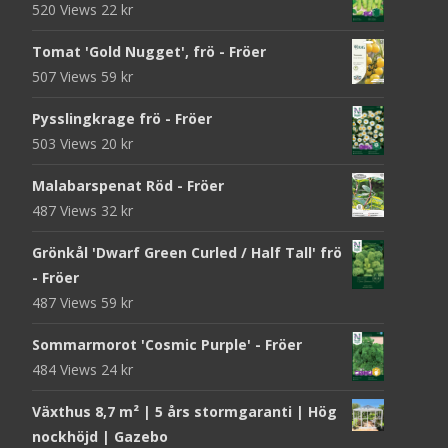
520 Views
22
kr
Tomat 'Gold Nugget', frö - Fröer
507 Views
59
kr
Pysslingkrage frö - Fröer
503 Views
20
kr
Malabarspenat Röd - Fröer
487 Views
32
kr
Grönkål 'Dwarf Green Curled / Half Tall' frö
- Fröer
487 Views
59
kr
Sommarmorot 'Cosmic Purple' - Fröer
484 Views
24
kr
Växthus 8,7 m² | 5 års stormgaranti | Hög
nockhöjd | Gazebo