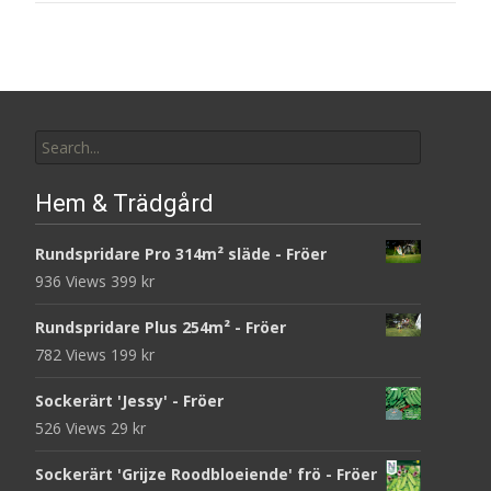
Search
for:
Hem & Trädgård
Rundspridare Pro 314m² släde - Fröer
936 Views
399
kr
Rundspridare Plus 254m² - Fröer
782 Views
199
kr
Sockerärt 'Jessy' - Fröer
526 Views
29
kr
Sockerärt 'Grijze Roodbloeiende' frö - Fröer