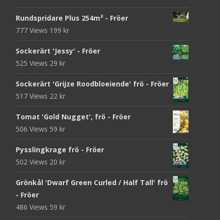
Rundspridare Plus 254m² - Fröer
777 Views
199
kr
Sockerärt 'Jessy' - Fröer
525 Views
29
kr
Sockerärt 'Grijze Roodbloeiende' frö - Fröer
517 Views
22
kr
Tomat 'Gold Nugget', frö - Fröer
506 Views
59
kr
Pysslingkrage frö - Fröer
502 Views
20
kr
Grönkål 'Dwarf Green Curled / Half Tall' frö
- Fröer
486 Views
59
kr