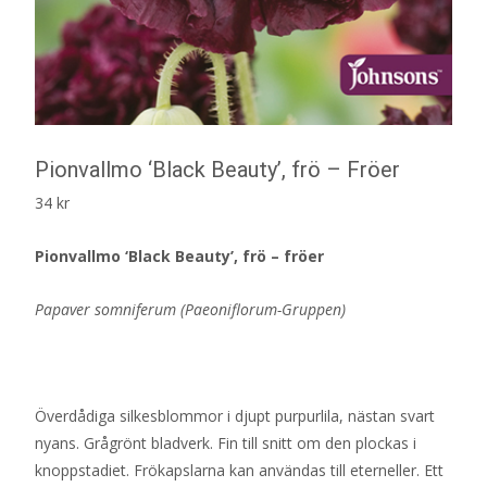
Pionvallmo ‘Black Beauty’, frö – Fröer
34
kr
Pionvallmo ‘Black Beauty’, frö – fröer
Papaver somniferum (Paeoniflorum-Gruppen)
Överdådiga silkesblommor i djupt purpurlila, nästan svart
nyans. Grågrönt bladverk. Fin till snitt om den plockas i
knoppstadiet. Frökapslarna kan användas till eterneller. Ett