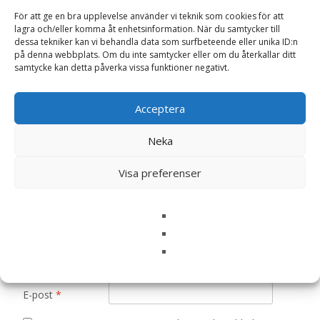
Det finns inga recensioner än.
För att ge en bra upplevelse använder vi teknik som cookies för att
lagra och/eller komma åt enhetsinformation. När du samtycker till
Bli först med att recensera ”Pionvallmo
dessa tekniker kan vi behandla data som surfbeteende eller unika ID:n
på denna webbplats. Om du inte samtycker eller om du återkallar ditt
‘Black Beauty’, frö – Fröer”
samtycke kan detta påverka vissa funktioner negativt.
Din e-postadress kommer inte publiceras.
Obligatoriska fält
är märkta
*
Acceptera
Ditt betyg
*
Neka
Visa preferenser
Din recension
*
Namn
*
E-post
*