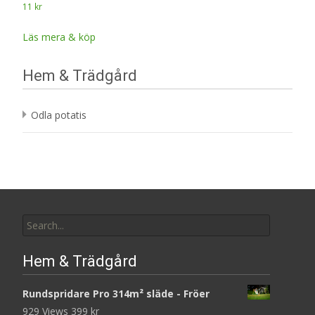
11
kr
Läs mera & köp
Hem & Trädgård
Odla potatis
Search
for:
Hem & Trädgård
Rundspridare Pro 314m² släde - Fröer
929 Views
399
kr