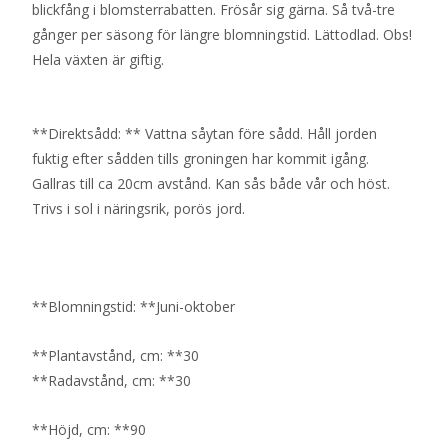
blickfång i blomsterrabatten. Frösår sig gärna. Så två-tre
gånger per säsong för längre blomningstid. Lättodlad. Obs!
Hela växten är giftig.
**Direktsådd: ** Vattna såytan före sådd. Håll jorden
fuktig efter sådden tills groningen har kommit igång.
Gallras till ca 20cm avstånd. Kan sås både vår och höst.
Trivs i sol i näringsrik, porös jord.
**Blomningstid: **Juni-oktober
**Plantavstånd, cm: **30
**Radavstånd, cm: **30
**Höjd, cm: **90