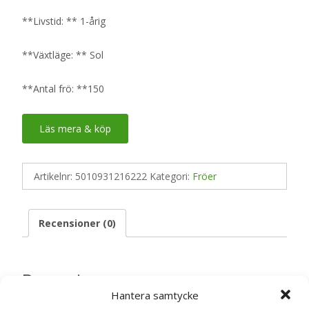
**Livstid: ** 1-årig
**Växtläge: ** Sol
**Antal frö: **150
Läs mera & köp
Artikelnr:
5010931216222
Kategori:
Fröer
Recensioner (0)
Recensioner
Hantera samtycke