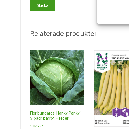
Relaterade produkter
Floribundaros ‘Hanky Panky’
5-pack barrot – Fröer
1 075
kr