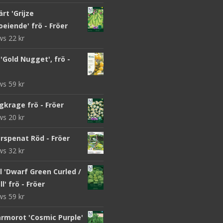
rt 'Grijze
eiende' frö - Fröer
ews
22
kr
Gold Nugget', frö -
ews
59
kr
gkrage frö - Fröer
ews
20
kr
rspenat Röd - Fröer
ews
32
kr
 'Dwarf Green Curled /
l' frö - Fröer
ews
59
kr
morot 'Cosmic Purple'