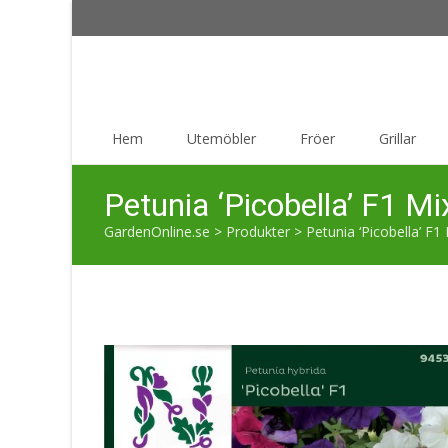
Skip
Hem
Utemöbler
Fröer
Grillar
to
content
Petunia ‘Picobella’ F1 Mi
GardenOnline.se
>
Produkter
>
Petunia ‘Picobella’ F1