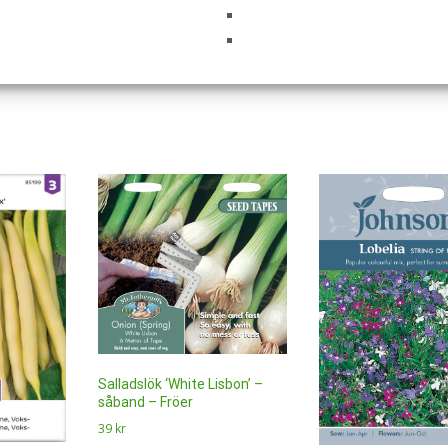
Salladslök ‘White Lisbon’ –
såband – Fröer
39
kr