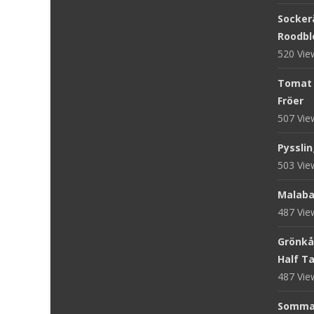
Sockerä
Roodblo
520 Vi
Tomat '
Fröer
507 Vi
Pysslin
503 Vi
Malaba
487 Vi
Grönkål
Half Tal
487 Vi
Sommar