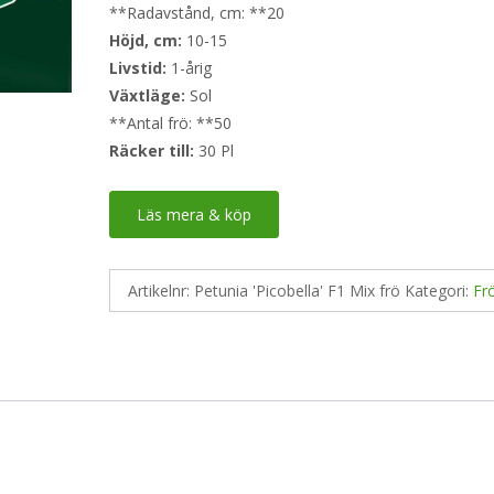
**Radavstånd, cm: **20
Höjd, cm:
10-15
Livstid:
1-årig
Växtläge:
Sol
**Antal frö: **50
Räcker till:
30 Pl
Läs mera & köp
Artikelnr:
Petunia 'Picobella' F1 Mix frö
Kategori:
Fr