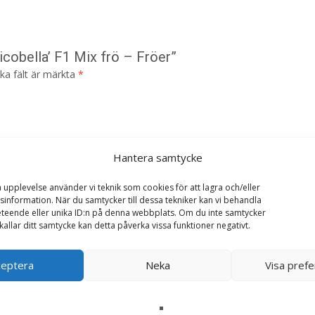
icobella’ F1 Mix frö – Fröer”
ska fält är märkta
*
Hantera samtycke
a upplevelse använder vi teknik som cookies för att lagra och/eller
information. När du samtycker till dessa tekniker kan vi behandla
teende eller unika ID:n på denna webbplats. Om du inte samtycker
kallar ditt samtycke kan detta påverka vissa funktioner negativt.
ceptera
Neka
Visa pref
i denna webbläsare till nästa gång jag skriver en kommentar.