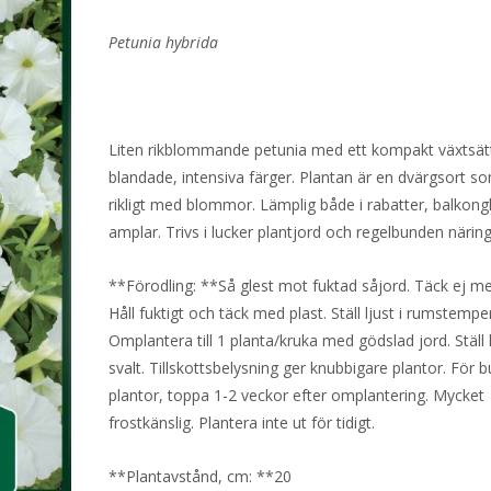
Petunia hybrida
Liten rikblommande petunia med ett kompakt växtsätt
blandade, intensiva färger. Plantan är en dvärgsort s
rikligt med blommor. Lämplig både i rabatter, balkong
amplar. Trivs i lucker plantjord och regelbunden näring
**Förodling: **Så glest mot fuktad såjord. Täck ej me
Håll fuktigt och täck med plast. Ställ ljust i rumstempe
Omplantera till 1 planta/kruka med gödslad jord. Ställ 
svalt. Tillskottsbelysning ger knubbigare plantor. För 
plantor, toppa 1-2 veckor efter omplantering. Mycket
frostkänslig. Plantera inte ut för tidigt.
**Plantavstånd, cm: **20