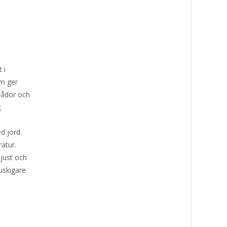
 i
om ger
lådor och
.
d jord.
ratur.
ljust och
buskigare