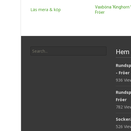
Vaxböna ‘Kinghorn 
Läs mera & köp
Fröer
12
kr
Läs mera & köp
Search
Hem 
for:
Rundsp
- Fröer
936 Vi
Rundsp
Fröer
782 Vi
Sockerä
526 Vi