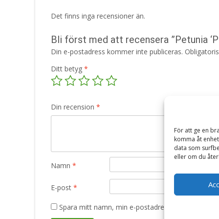
Det finns inga recensioner än.
Bli först med att recensera ”Petunia ‘P
Din e-postadress kommer inte publiceras.
Obligatori
Ditt betyg
*
Din recension
*
För att ge en br
komma åt enhets
data som surfbe
eller om du åter
Namn
*
Ac
E-post
*
Spara mitt namn, min e-postadress och webbplats 