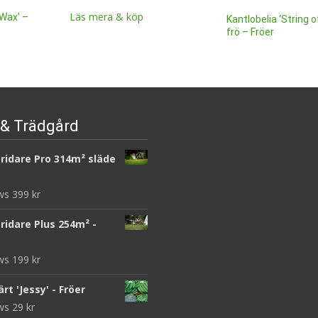
Läs mera & köp
Wax’ –
Kantlobelia ‘String o
frö – Fröer
32
kr
Läs mera & köp
& Trädgård
ridare Pro 314m² släde
ews
399
kr
ridare Plus 254m² -
ews
199
kr
rt 'Jessy' - Fröer
ews
29
kr