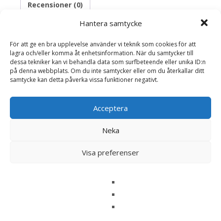
Recensioner (0)
Hantera samtycke
Recensioner
För att ge en bra upplevelse använder vi teknik som cookies för att
lagra och/eller komma åt enhetsinformation. När du samtycker till
dessa tekniker kan vi behandla data som surfbeteende eller unika ID:n
på denna webbplats. Om du inte samtycker eller om du återkallar ditt
Det finns inga recensioner än.
samtycke kan detta påverka vissa funktioner negativt.
Bli först med att recensera ”Pensé
‘Beaconsfield’, frö – Fröer”
Acceptera
Din e-postadress kommer inte publiceras.
Obligatoriska fält
Neka
är märkta
*
Ditt betyg
*
Visa preferenser
Din recension
*