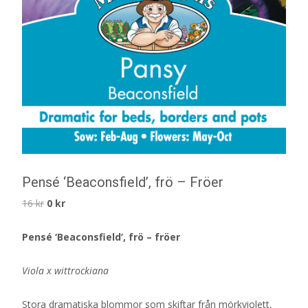
Pensé ‘Beaconsfield’, frö – Fröer
Det
Det
16
kr
0
kr
ursprungliga
nuvarande
Pensé ‘Beaconsfield’, frö – fröer
priset
priset
var:
är:
Viola x wittrockiana
16 kr.
0 kr.
Stora dramatiska blommor som skiftar från mörkviolett,