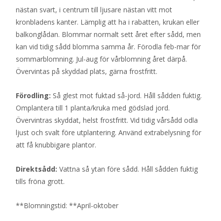
nästan svart, i centrum till ljusare nästan vitt mot
kronbladens kanter. Lämplig att ha i rabatten, krukan eller
balkonglådan. Blommar normalt sett året efter sådd, men
kan vid tidig sådd blomma samma år. Förodla feb-mar för
sommarblomning. Jul-aug för vårblomning året därpå.
Övervintas på skyddad plats, gärna frostfritt.
Förodling:
Så glest mot fuktad så-jord. Håll sådden fuktig.
Omplantera till 1 planta/kruka med gödslad jord.
Övervintras skyddat, helst frostfritt. Vid tidig vårsådd odla
ljust och svalt före utplantering. Använd extrabelysning för
att få knubbigare plantor.
Direktsådd:
Vattna så ytan före sådd. Håll sådden fuktig
tills fröna grott.
**Blomningstid: **April-oktober