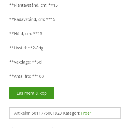
**Plantavstånd, cm: **15
**Radavstånd, cm: **15
**Höjd, cm: **15
**Livstid: **2-årig
**Växtläge: **Sol
**Antal frö: **100
Läs mera & köp
Artikelnr:
5011775001920
Kategori:
Fröer