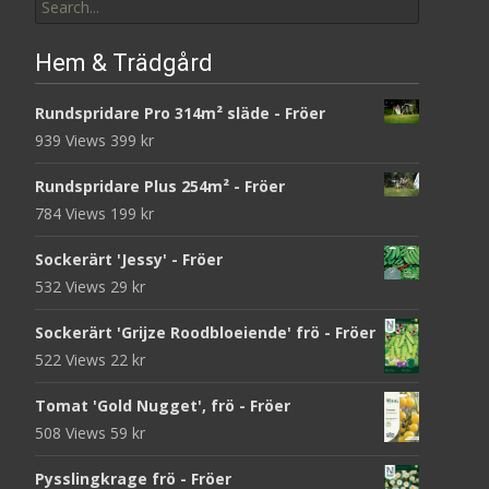
for:
Hem & Trädgård
Rundspridare Pro 314m² släde - Fröer
939 Views
399
kr
Rundspridare Plus 254m² - Fröer
784 Views
199
kr
Sockerärt 'Jessy' - Fröer
532 Views
29
kr
Sockerärt 'Grijze Roodbloeiende' frö - Fröer
522 Views
22
kr
Tomat 'Gold Nugget', frö - Fröer
508 Views
59
kr
Pysslingkrage frö - Fröer