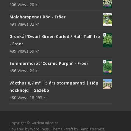
506 Views
20
kr
Malabarspenat Röd - Fröer
491 Views
32
kr
Grönkål 'Dwarf Green Curled / Half Tall' frö
- Fröer
489 Views
59
kr
Sommarmorot 'Cosmic Purple' - Fröer
486 Views
24
kr
Växthus 8,7 m² | 5 års stormgaranti | Hög
nockhöjd | Gazebo
480 Views
18 995
kr
Copyright © GardenOnline.se
Powered by WordPress
, Theme
i-craft
by TemplatesNext.