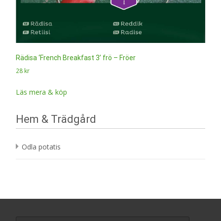
Rädisa ‘French Breakfast 3’ frö – Fröer
28
kr
Läs mera & köp
Hem & Trädgård
Odla potatis
Search