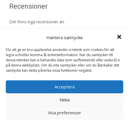
Recensioner
Det finns inga recensioner än.
Bli först med att recensera ”Morot
Hantera samtycke
‘Malbec F1’ – Fröer”
Din e-postadress kommer inte publiceras.
Obligatoriska fält
För att ge en bra upplevelse använder vi teknik som cookies för att
lagra och/eller komma åt enhetsinformation. När du samtycker till
är märkta
*
dessa tekniker kan vi behandla data som surfbeteende eller unika ID:n
på denna webbplats. Om du inte samtycker eller om du återkallar ditt
Ditt betyg
*
samtycke kan detta påverka vissa funktioner negativt.
Acceptera
Din recension
*
Neka
Visa preferenser
Namn
*