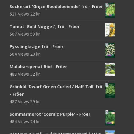
Sockerärt 'Grijze Roodbloeiende' frö - Fröer
521 Views
22
kr
Tomat 'Gold Nugget', frö - Fröer
507 Views
59
kr
Pysslingkrage frö - Fröer
504 Views
20
kr
Malabarspenat Röd - Fröer
488 Views
32
kr
Grönkål 'Dwarf Green Curled / Half Tall' frö
- Fröer
487 Views
59
kr
Sommarmorot 'Cosmic Purple' - Fröer
484 Views
24
kr