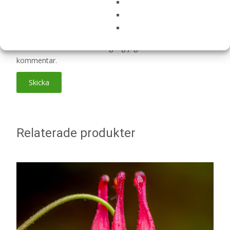
E-post
*
Spara mitt namn, min e-postadress och webbplats i
denna webbläsare till nästa gång jag skriver en
kommentar.
Relaterade produkter