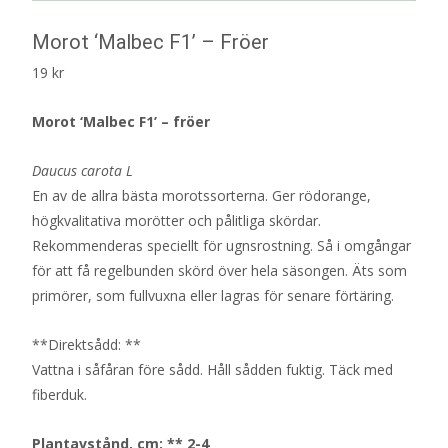
Morot ‘Malbec F1’ – Fröer
19
kr
Morot ‘Malbec F1’ – fröer
Daucus carota L
En av de allra bästa morotssorterna. Ger rödorange,
högkvalitativa morötter och pålitliga skördar.
Rekommenderas speciellt för ugnsrostning. Så i omgångar
för att få regelbunden skörd över hela säsongen. Äts som
primörer, som fullvuxna eller lagras för senare förtäring.
**Direktsådd: **
Vattna i såfåran före sådd. Håll sådden fuktig. Täck med
fiberduk.
Plantavstånd, cm: ** 2-4