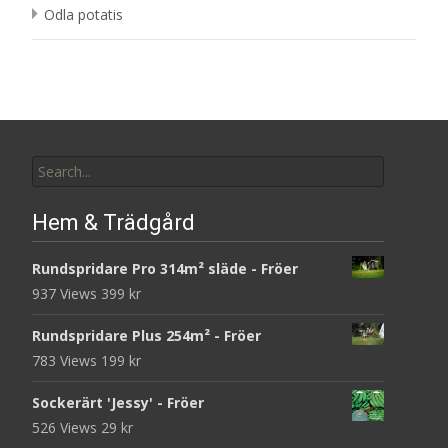
Odla potatis
Search
for:
Hem & Trädgård
Rundspridare Pro 314m² släde - Fröer
937 Views
399
kr
Rundspridare Plus 254m² - Fröer
783 Views
199
kr
Sockerärt 'Jessy' - Fröer
526 Views
29
kr