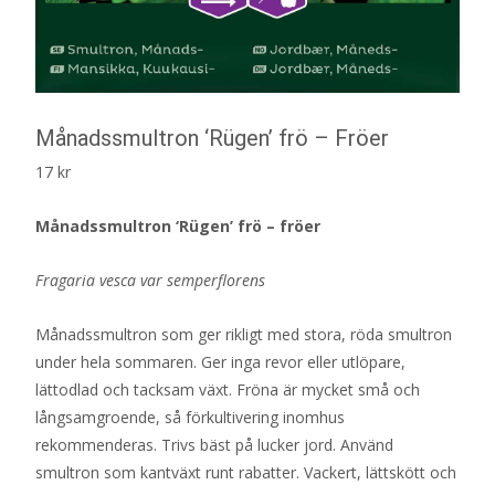
Månadssmultron ‘Rügen’ frö – Fröer
17
kr
Månadssmultron ‘Rügen’ frö – fröer
Fragaria vesca var semperflorens
Månadssmultron som ger rikligt med stora, röda smultron
under hela sommaren. Ger inga revor eller utlöpare,
lättodlad och tacksam växt. Fröna är mycket små och
långsamgroende, så förkultivering inomhus
rekommenderas. Trivs bäst på lucker jord. Använd
smultron som kantväxt runt rabatter. Vackert, lättskött och