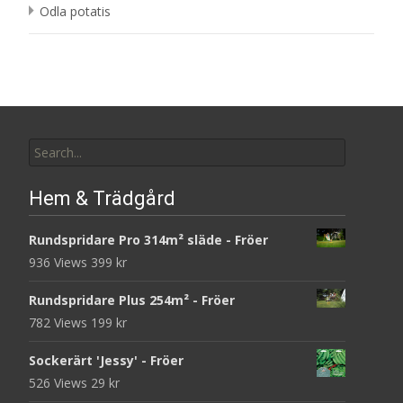
Odla potatis
Search
for:
Hem & Trädgård
Rundspridare Pro 314m² släde - Fröer
936 Views
399
kr
Rundspridare Plus 254m² - Fröer
782 Views
199
kr
Sockerärt 'Jessy' - Fröer
526 Views
29
kr