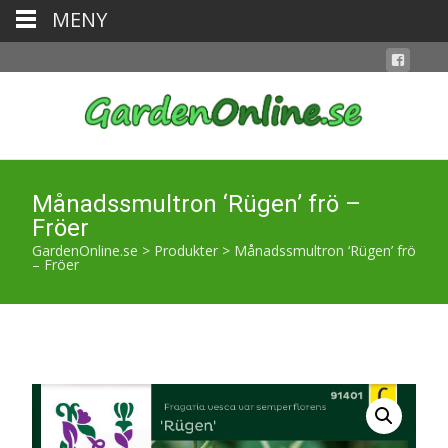
MENY
Månadssmultron ‘Rügen’ frö –
Fröer
GardenOnline.se
>
Produkter
>
Månadssmultron ‘Rügen’ frö
– Fröer