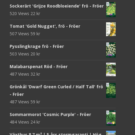
Sockerärt 'Grijze Roodbloeiende' frö - Fröer
520 Views
22
kr
Tomat 'Gold Nugget', frö - Fröer
507 Views
59
kr
Pysslingkrage frö - Fröer
503 Views
20
kr
Malabarspenat Röd - Fröer
487 Views
32
kr
Grönkål 'Dwarf Green Curled / Half Tall' frö
- Fröer
487 Views
59
kr
Sommarmorot 'Cosmic Purple' - Fröer
484 Views
24
kr
Växthus 8,7 m² | 5 års stormgaranti | Hög