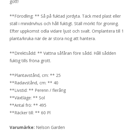
gott!
**Förodling: ** Så på fuktad jordyta. Täck med plast eller
ställ i minidrivhus och håll fuktigt. Ställ mörkt för groning.
Efter uppkomst odla vidare ljust och svalt. Omplantera till 1
planta/kruka när de är stora nog att hantera.
**Direktsådd: ** Vattna såfåran före sådd. Håll sådden
fuktig tills fröna grott.
**Plantavstånd, cm: ** 25
**Radavstånd, cm: ** 40
**Livstid: ** Perenn / flerårig
**Växtläge: ** Sol
**Antal frö: ** 495
**Räcker till: ** 60 Pl
Varumärke:
Nelson Garden