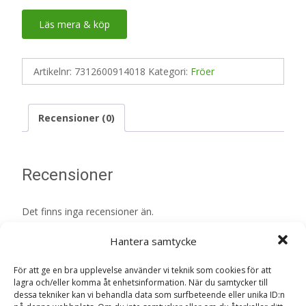
Läs mera & köp
Artikelnr:
7312600914018
Kategori:
Fröer
Recensioner (0)
Recensioner
Det finns inga recensioner än.
Hantera samtycke
Bli först med att recensera
”Månadssmultron ‘Rügen’ frö – Fröer”
För att ge en bra upplevelse använder vi teknik som cookies för att
Din e-postadress kommer inte publiceras.
Obligatoriska fält
lagra och/eller komma åt enhetsinformation. När du samtycker till
är märkta
*
dessa tekniker kan vi behandla data som surfbeteende eller unika ID:n