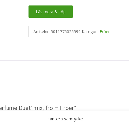
Läs mera & köp
Artikelnr:
5011775025599
Kategori:
Fröer
Perfume Duet’ mix, frö – Fröer”
ska fält är märkta
*
Hantera samtycke