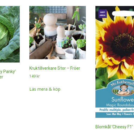
Kruktillverkare Stor – Fröer
ky Panky’
149
kr
er
Läs mera & köp
Blomkål ‘Cheesy F1’ 