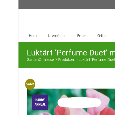
Skip
Hem
Utemöbler
Fröer
Grillar
to
content
Luktärt ‘Perfume Duet’ m
GardenOnline.se
>
Produkter
>
Luktärt ‘Perfume Duet’
Sale!