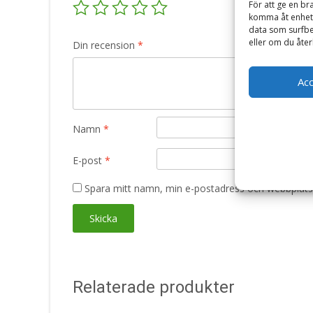
För att ge en br
komma åt enhets
data som surfbe
eller om du åter
Din recension
*
Ac
Namn
*
E-post
*
Spara mitt namn, min e-postadress och webbplats 
Relaterade produkter