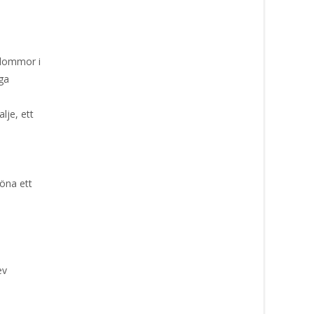
blommor i
nga
lje, ett
öna ett
ev