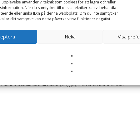
a upplevelse använder vi teknik som cookies för att lagra och/eller
information. När du samtycker till dessa tekniker kan vi behandla
teende eller unika ID:n på denna webbplats. Om du inte samtycker
kallar ditt samtycke kan detta påverka vissa funktioner negativt.
ceptera
Neka
Visa pref
i denna webbläsare till nästa gång jag skriver en kommentar.