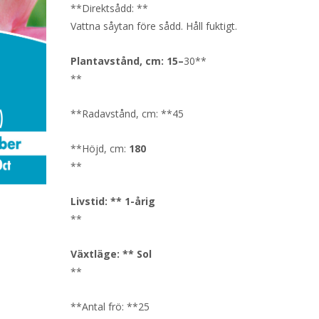
**Direktsådd: **
Vattna såytan före sådd. Håll fuktigt.
Plantavstånd, cm:
15
–
30**
**
**Radavstånd, cm: **45
**Höjd, cm:
180
**
Livstid: ** 1-årig
**
Växtläge: ** Sol
**
**Antal frö: **25