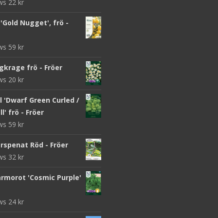
ews
22
kr
Gold Nugget', frö -
ews
59
kr
gkrage frö - Fröer
ews
20
kr
 'Dwarf Green Curled /
l' frö - Fröer
ews
59
kr
rspenat Röd - Fröer
ews
32
kr
morot 'Cosmic Purple'
ews
24
kr