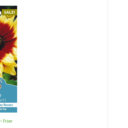
SALE!
Scharlakansakleja ‘Li
Lanterns’ 9cm kruka 
59
kr
Sommarlövkoja ‘Hot Cakes’
Läs mera & köp
mix, frö – Fröer
69
kr
Läs mera & köp
– Fröer