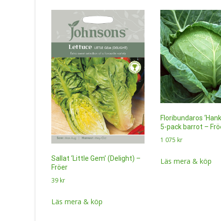
Floribundaros ‘Han
5-pack barrot – Frö
1 075
kr
Sallat ‘Little Gem’ (Delight) –
Läs mera & köp
Fröer
39
kr
Läs mera & köp