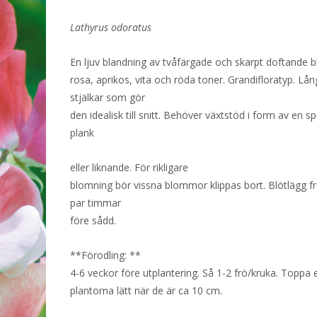
var:
är:
Lathyrus odoratus
34 kr.
0 kr.
En ljuv blandning av tvåfärgade och skarpt doftande 
rosa, aprikos, vita och röda toner. Grandifloratyp. Lå
stjälkar som gör
den idealisk till snitt. Behöver växtstöd i form av en spa
plank
eller liknande. För rikligare
blomning bör vissna blommor klippas bort. Blötlägg fr
par timmar
före sådd.
**Förodling: **
4-6 veckor före utplantering. Så 1-2 frö/kruka. Toppa 
plantorna lätt när de är ca 10 cm.