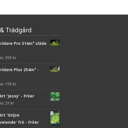
Det
Det
17
kr
1
kr
ursprungliga
nuvarande
priset
priset
Läs mera & köp
var:
är:
17 kr.
1 kr.
& Trädgård
ridare Pro 314m² släde
ews
399
kr
ridare Plus 254m² -
ews
199
kr
rt 'Jessy' - Fröer
ews
29
kr
rt 'Grijze
eiende' frö - Fröer