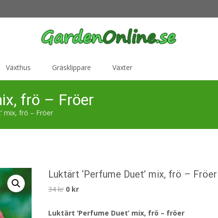
Växthus
Gräsklippare
Växter
ix, frö – Fröer
 mix, frö – Fröer
Luktärt ‘Perfume Duet’ mix, frö – Fröer
Det
Det
34
kr
0
kr
ursprungliga
nuvarande
Luktärt ‘Perfume Duet’ mix, frö – fröer
priset
priset