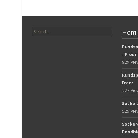
Search
Hem 
for:
Rundsp
- Fröer
929 Vi
Rundsp
Fröer
777 Vi
Sockerä
525 Vi
Sockerä
Roodblo