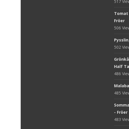
517 Vi
Tomat '
Fröer
506 Vi
Pysslin
502 Vi
Grönkål
Half Tal
486 Vi
Malaba
485 Vi
Sommar
- Fröer
483 Vi