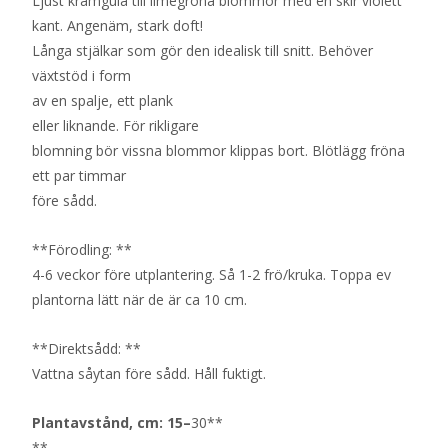
Ljust krämgula till limegröna blommor med en skir violett
kant. Angenäm, stark doft!
Långa stjälkar som gör den idealisk till snitt. Behöver
växtstöd i form
av en spalje, ett plank
eller liknande. För rikligare
blomning bör vissna blommor klippas bort. Blötlägg fröna
ett par timmar
före sådd.
**Förodling: **
4-6 veckor före utplantering. Så 1-2 frö/kruka. Toppa ev
plantorna lätt när de är ca 10 cm.
**Direktsådd: **
Vattna såytan före sådd. Håll fuktigt.
Plantavstånd, cm:
15
–
30**
**