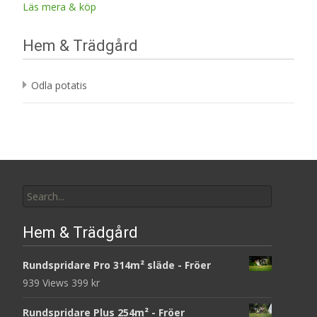
Läs mera & köp
Hem & Trädgård
Odla potatis
Search
for:
Hem & Trädgård
Rundspridare Pro 314m² släde - Fröer
939 Views
399
kr
Rundspridare Plus 254m² - Fröer