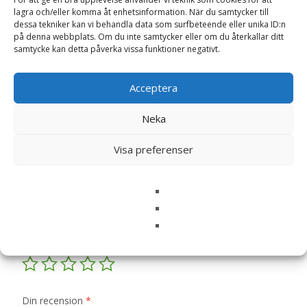
lagra och/eller komma åt enhetsinformation. När du samtycker till
dessa tekniker kan vi behandla data som surfbeteende eller unika ID:n
på denna webbplats. Om du inte samtycker eller om du återkallar ditt
Recensioner (0)
samtycke kan detta påverka vissa funktioner negativt.
Acceptera
Recensioner
Neka
Det finns inga recensioner än.
Visa preferenser
Bli först med att recensera ”Luktärt
‘Greenfingers’, frö – Fröer”
Din e-postadress kommer inte publiceras.
Obligatoriska fält
är märkta
*
Ditt betyg
*
Din recension
*