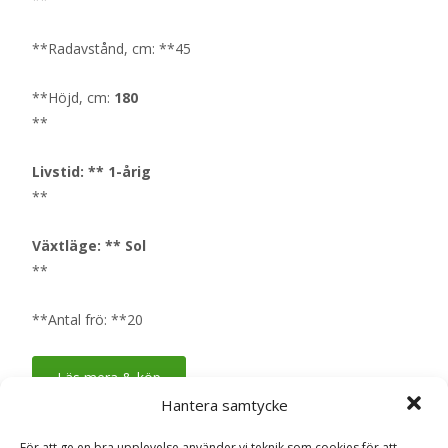
**Radavstånd, cm: **45
**Höjd, cm:
180
**
Livstid: ** 1-årig
**
Växtläge: ** Sol
**
**Antal frö: **20
Läs mera & köp
Hantera samtycke
Artikelnr:
Luktärt 'Greenfingers', frö
Kategori:
Fröer
För att ge en bra upplevelse använder vi teknik som cookies för att