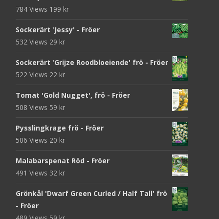
784 Views
199
kr
Sockerärt 'Jessy' - Fröer
532 Views
29
kr
Sockerärt 'Grijze Roodbloeiende' frö - Fröer
522 Views
22
kr
Tomat 'Gold Nugget', frö - Fröer
508 Views
59
kr
Pysslingkrage frö - Fröer
506 Views
20
kr
Malabarspenat Röd - Fröer
491 Views
32
kr
Grönkål 'Dwarf Green Curled / Half Tall' frö
- Fröer
489 Views
59
kr