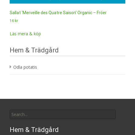
Sallat ‘Merveille des Quatre Saison’ Organic – Fröer
16
kr
Läs mera & köp
Hem & Trädgård
Odla potatis
Search
for:
Hem & Trädgård