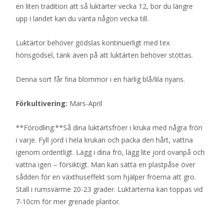
en liten tradition att så luktärter vecka 12, bor du längre
upp i landet kan du vänta någon vecka till.
Luktärtor behöver gödslas kontinuerligt med tex
hönsgödsel, tänk även på att luktärten behöver stöttas.
Denna sort får fina blommor i en härlig blå/lila nyans.
Förkultivering:
Mars-April
**Förodling:**Så dina luktärtsfröer i kruka med några frön
i varje. Fyll jord i hela krukan och packa den hårt, vattna
igenom ordentligt. Lägg i dina frö, lägg lite jord ovanpå och
vattna igen – försiktigt. Man kan sätta en plastpåse över
sådden för en växthuseffekt som hjälper fröerna att gro.
Ställ i rumsvärme 20-23 grader. Luktärterna kan toppas vid
7-10cm för mer grenade plantor.