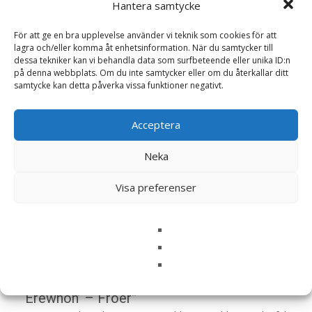
Hantera samtycke
bäst-före datumet.
För att ge en bra upplevelse använder vi teknik som cookies för att
lagra och/eller komma åt enhetsinformation. När du samtycker till
Läs mera & köp
dessa tekniker kan vi behandla data som surfbeteende eller unika ID:n
på denna webbplats. Om du inte samtycker eller om du återkallar ditt
samtycke kan detta påverka vissa funktioner negativt.
Artikelnr:
UWF4790
Kategori:
Fröer
Acceptera
Recensioner (0)
Neka
Visa preferenser
Recensioner
Det finns inga recensioner än.
Bli först med att recensera ”Luktärt
‘Erewhon’ – Fröer”