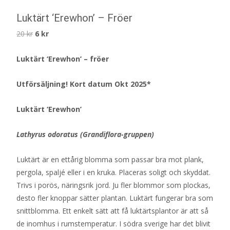
Luktärt ‘Erewhon’ – Fröer
Det
Det
20
kr
6
kr
ursprungliga
nuvarande
Luktärt ‘Erewhon’ – fröer
priset
priset
var:
är:
Utförsäljning! Kort datum Okt 2025*
20 kr.
6 kr.
Luktärt ‘Erewhon’
Lathyrus odoratus (Grandiflora-gruppen)
Luktärt är en ettårig blomma som passar bra mot plank,
pergola, spaljé eller i en kruka. Placeras soligt och skyddat.
Trivs i porös, näringsrik jord. Ju fler blommor som plockas,
desto fler knoppar sätter plantan. Luktärt fungerar bra som
snittblomma. Ett enkelt sätt att få luktärtsplantor är att så
de inomhus i rumstemperatur. I södra sverige har det blivit