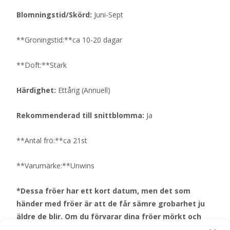
Blomningstid/Skörd:
Juni-Sept
**Groningstid:**ca 10-20 dagar
**Doft:**Stark
Härdighet:
Ettårig (Annuell)
Rekommenderad till snittblomma:
Ja
**Antal frö:**ca 21st
**Varumärke:**Unwins
*Dessa fröer har ett kort datum, men det som
händer med fröer är att de får sämre grobarhet ju
äldre de blir. Om du förvarar dina fröer mörkt och
torrt kan de ha en bra grobarhet även flera år efter