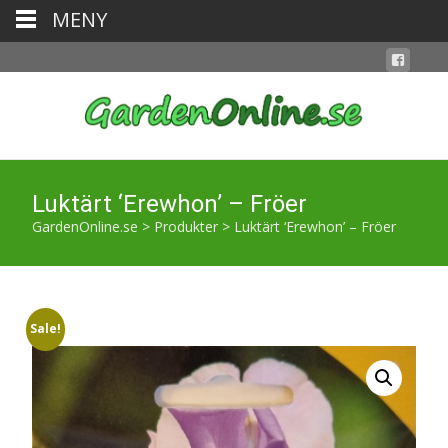
MENY
Luktärt ‘Erewhon’ – Fröer
GardenOnline.se
>
Produkter
>
Luktärt ‘Erewhon’ – Fröer
Sale!