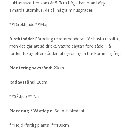
Luktärtsskotten som är 5-7cm höga kan man börja
avhärda utomhus, de tål några minusgrader.
**Direktsådd:**Maj
Direktsådd:
Förodling rekommenderas för bästa resultat,
men det går att så direkt. Vattna såytan före sådd. Håll
jorden fuktig efter sådden tills groningen har kommit igång.
Planteringsavstånd:
20cm
Radavstånd:
20cm
**Sådjup:**2cm
Placering / Växtläge:
Sol och skyddat
**Höjd (färdig planta):**180cm