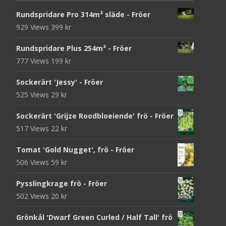
Rundspridare Pro 314m² släde - Fröer
929 Views
399
kr
Rundspridare Plus 254m² - Fröer
777 Views
199
kr
Sockerärt 'Jessy' - Fröer
525 Views
29
kr
Sockerärt 'Grijze Roodbloeiende' frö - Fröer
517 Views
22
kr
Tomat 'Gold Nugget', frö - Fröer
506 Views
59
kr
Pysslingkrage frö - Fröer
502 Views
20
kr
Grönkål 'Dwarf Green Curled / Half Tall' frö