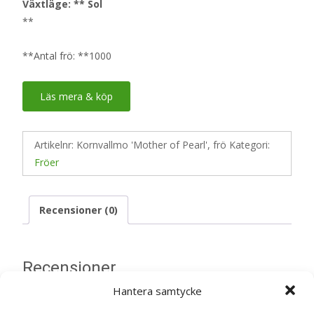
Växtläge: ** Sol
**
**Antal frö: **1000
Läs mera & köp
Artikelnr:
Kornvallmo 'Mother of Pearl', frö
Kategori:
Fröer
Recensioner (0)
Recensioner
Hantera samtycke
Det finns inga recensioner än.