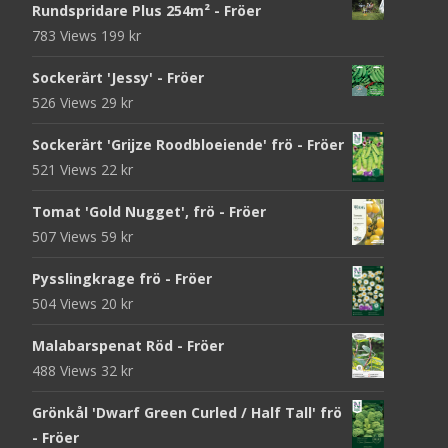
Rundspridare Plus 254m² - Fröer
783 Views
199
kr
Sockerärt 'Jessy' - Fröer
526 Views
29
kr
Sockerärt 'Grijze Roodbloeiende' frö - Fröer
521 Views
22
kr
Tomat 'Gold Nugget', frö - Fröer
507 Views
59
kr
Pysslingkrage frö - Fröer
504 Views
20
kr
Malabarspenat Röd - Fröer
488 Views
32
kr
Grönkål 'Dwarf Green Curled / Half Tall' frö
- Fröer