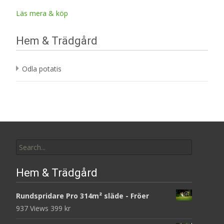
Läs mera & köp
Hem & Trädgård
Odla potatis
Search
for:
Hem & Trädgård
Rundspridare Pro 314m² släde - Fröer
937 Views
399
kr