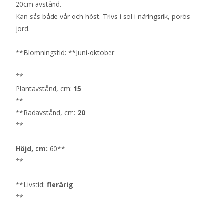
20cm avstånd.
Kan sås både vår och höst. Trivs i sol i näringsrik, porös
jord.
**Blomningstid: **Juni-oktober
**
Plantavstånd, cm:
15
**
**Radavstånd, cm:
20
**
Höjd, cm:
60**
**
**Livstid:
flerårig
**