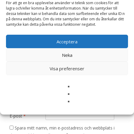
För att ge en bra upplevelse använder vi teknik som cookies för att
lagra och/eller komma åt enhetsinformation. När du samtycker till
Bli först med att recensera ”Kornvallmo
dessa tekniker kan vi behandla data som surfbeteende eller unika ID:n
‘Mother of Pearl’, frö – Fröer”
på denna webbplats. Om du inte samtycker eller om du återkallar ditt
samtycke kan detta påverka vissa funktioner negativt.
Din e-postadress kommer inte publiceras.
Obligatoriska fält
är märkta
*
Acceptera
Ditt betyg
*
Neka
Din recension
*
Visa preferenser
Namn
*
E-post
*
Spara mitt namn, min e-postadress och webbplats i