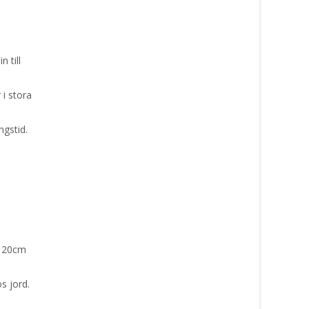
 till
 i stora
ngstid.
a 20cm
ös jord.