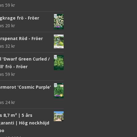
ews
59
kr
gkrage frö - Fröer
ews
20
kr
rspenat Röd - Fröer
ews
32
kr
 'Dwarf Green Curled /
l' frö - Fröer
ews
59
kr
morot 'Cosmic Purple'
ews
24
kr
 8,7 m² | 5 års
aranti | Hög nockhöjd
bo