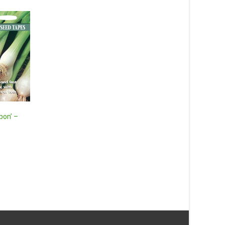
Kruktillverkare Stor –
bon’ –
149
kr
Läs mera & köp
Spritärt ‘Meteor’ frö – Fröer
11
kr
Läs mera & köp