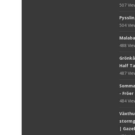
507 Vi
Pysslin
504 Vi
Malaba
488 Vi
Grönkål
Half Tal
487 Vi
Sommar
- Fröer
484 Vi
Växthus
stormg
| Gaze