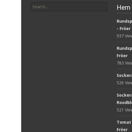
Search
Hem 
for:
Rundsp
- Fröer
937 Vi
Rundsp
Fröer
783 Vi
Sockerä
526 Vi
Sockerä
Roodblo
521 Vi
Tomat '
Fröer