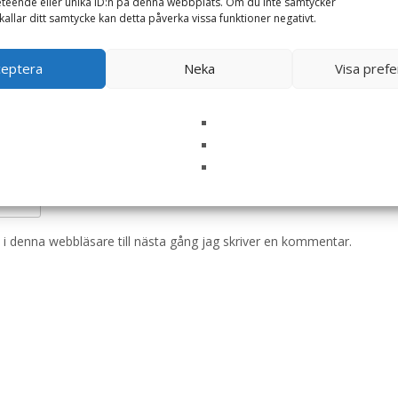
teende eller unika ID:n på denna webbplats. Om du inte samtycker
kallar ditt samtycke kan detta påverka vissa funktioner negativt.
ceptera
Neka
Visa pref
i denna webbläsare till nästa gång jag skriver en kommentar.