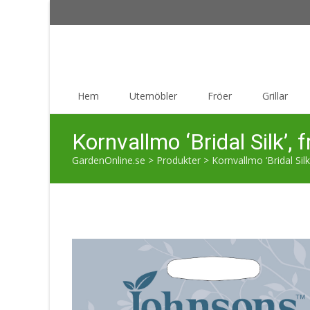
Skip
Hem
Utemöbler
Fröer
Grillar
to
content
Kornvallmo ‘Bridal Silk’, 
GardenOnline.se
>
Produkter
>
Kornvallmo ‘Bridal Silk