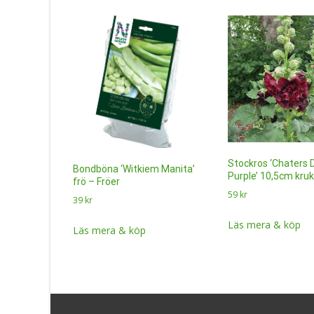
Stockros ‘Chaters 
Bondböna ‘Witkiem Manita’
Purple’ 10,5cm kruk
frö – Fröer
59
kr
39
kr
Läs mera & köp
Läs mera & köp