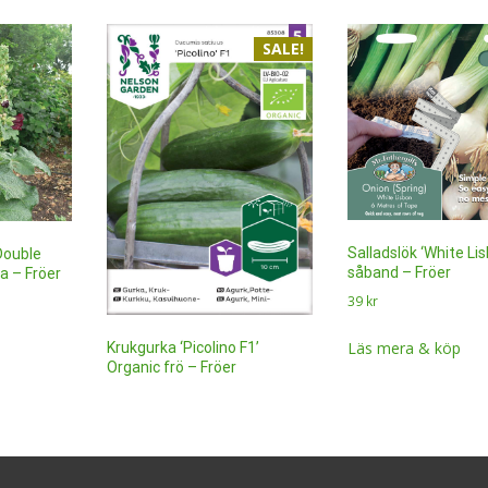
SALE!
Salladslök ‘White Lis
Double
såband – Fröer
a – Fröer
39
kr
Läs mera & köp
Krukgurka ‘Picolino F1’
Organic frö – Fröer
Det
Det
21
kr
1
kr
ursprungliga
nuvarande
priset
priset
Läs mera & köp
var:
är:
21 kr.
1 kr.