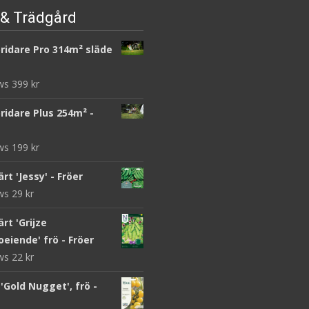
& Trädgård
ridare Pro 314m² släde
ews
399
kr
ridare Plus 254m² -
ews
199
kr
rt 'Jessy' - Fröer
ews
29
kr
rt 'Grijze
eiende' frö - Fröer
ews
22
kr
Gold Nugget', frö -