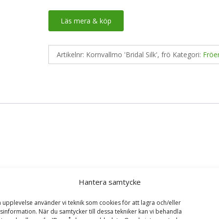
Läs mera & köp
Artikelnr:
Kornvallmo 'Bridal Silk', frö
Kategori:
Fröe
Hantera samtycke
‘Bridal Silk’, frö – Fröer”
ska fält är märkta
*
a upplevelse använder vi teknik som cookies för att lagra och/eller
information. När du samtycker till dessa tekniker kan vi behandla