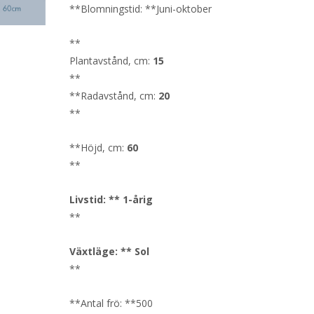
**Blomningstid: **Juni-oktober
**
Plantavstånd, cm:
15
**
**Radavstånd, cm:
20
**
**Höjd, cm:
60
**
Livstid: ** 1-årig
**
Växtläge: ** Sol
**
**Antal frö: **500