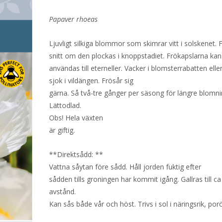
Papaver rhoeas
Ljuvligt silkiga blommor som skimrar vitt i solskenet. Fin
snitt om den plockas i knoppstadiet. Frökapslarna kan
användas till eterneller. Vacker i blomsterrabatten eller
sjok i vildängen. Frösår sig
gärna. Så två-tre gånger per säsong för längre blomni
Lättodlad.
Obs! Hela växten
är giftig.
**Direktsådd: **
Vattna såytan före sådd. Håll jorden fuktig efter
sådden tills groningen har kommit igång. Gallras till c
avstånd.
Kan sås både vår och höst. Trivs i sol i näringsrik, por