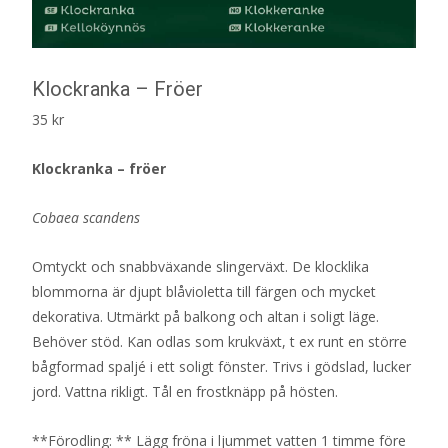
Klockranka – Fröer
35
kr
Klockranka – fröer
Cobaea scandens
Omtyckt och snabbväxande slingerväxt. De klocklika
blommorna är djupt blåvioletta till färgen och mycket
dekorativa. Utmärkt på balkong och altan i soligt läge.
Behöver stöd. Kan odlas som krukväxt, t ex runt en större
bågformad spaljé i ett soligt fönster. Trivs i gödslad, lucker
jord. Vattna rikligt. Tål en frostknäpp på hösten.
**Förodling: ** Lägg fröna i ljummet vatten 1 timme före