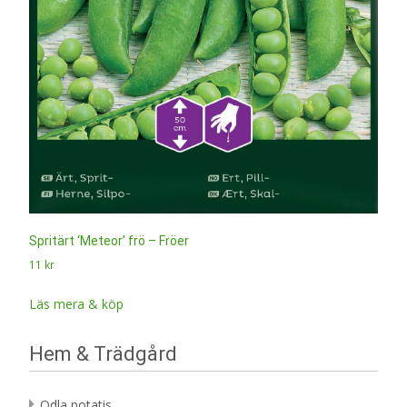
Spritärt ‘Meteor’ frö – Fröer
11
kr
Läs mera & köp
Hem & Trädgård
Odla potatis