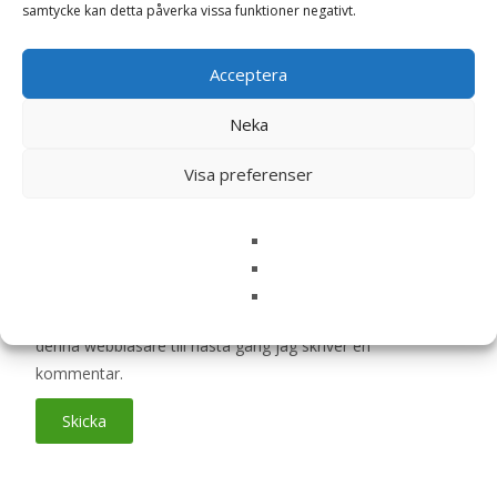
Ditt betyg
*
samtycke kan detta påverka vissa funktioner negativt.
Acceptera
Din recension
*
Neka
Visa preferenser
Namn
*
E-post
*
Spara mitt namn, min e-postadress och webbplats i
denna webbläsare till nästa gång jag skriver en
kommentar.