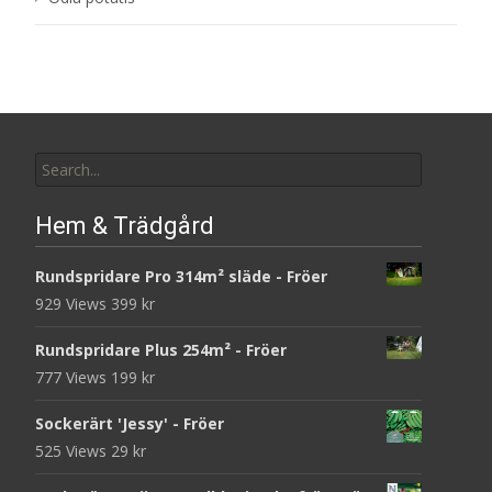
Search
for:
Hem & Trädgård
Rundspridare Pro 314m² släde - Fröer
929 Views
399
kr
Rundspridare Plus 254m² - Fröer
777 Views
199
kr
Sockerärt 'Jessy' - Fröer
525 Views
29
kr