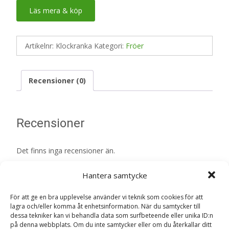
Läs mera & köp
Artikelnr:
Klockranka
Kategori:
Fröer
Recensioner (0)
Recensioner
Det finns inga recensioner än.
Bli först med att recensera ”Klockranka –
Hantera samtycke
Fröer”
För att ge en bra upplevelse använder vi teknik som cookies för att
Din e-postadress kommer inte publiceras.
Obligatoriska fält
lagra och/eller komma åt enhetsinformation. När du samtycker till
är märkta
*
dessa tekniker kan vi behandla data som surfbeteende eller unika ID:n
på denna webbplats. Om du inte samtycker eller om du återkallar ditt