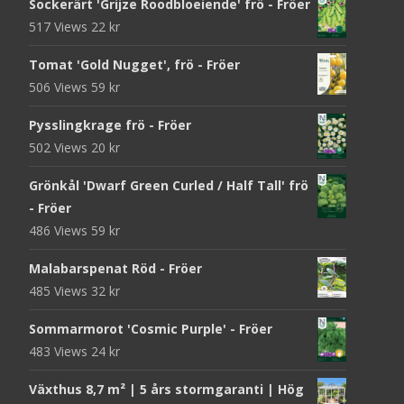
Sockerärt 'Grijze Roodbloeiende' frö - Fröer
517 Views
22
kr
Tomat 'Gold Nugget', frö - Fröer
506 Views
59
kr
Pysslingkrage frö - Fröer
502 Views
20
kr
Grönkål 'Dwarf Green Curled / Half Tall' frö
- Fröer
486 Views
59
kr
Malabarspenat Röd - Fröer
485 Views
32
kr
Sommarmorot 'Cosmic Purple' - Fröer
483 Views
24
kr
Växthus 8,7 m² | 5 års stormgaranti | Hög