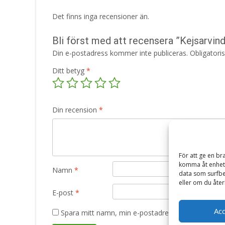
Det finns inga recensioner än.
Bli först med att recensera ”Kejsarvind
Din e-postadress kommer inte publiceras.
Obligatori
Ditt betyg
*
Din recension
*
För att ge en br
komma åt enhets
Namn
*
data som surfbe
eller om du åter
E-post
*
Ac
Spara mitt namn, min e-postadress och webbplats 