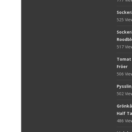
Sockerä
525 Vi
Sockerä
Roodblo
517 Vi
Tomat '
Fröer
506 Vi
Pysslin
502 Vi
Grönkål
Half Tal
486 Vi