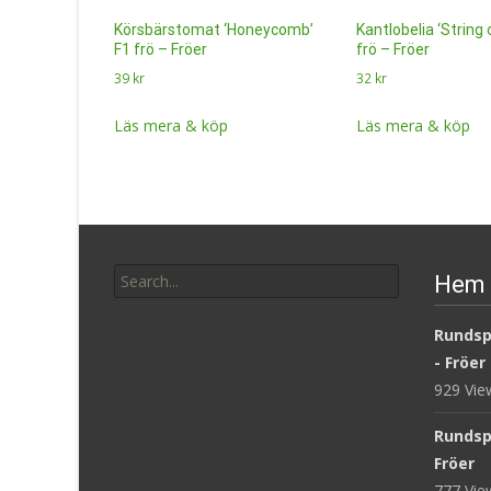
Körsbärstomat ‘Honeycomb’
Kantlobelia ‘String 
F1 frö – Fröer
frö – Fröer
39
kr
32
kr
Läs mera & köp
Läs mera & köp
Search
Hem 
for:
Rundsp
- Fröer
929 Vi
Rundsp
Fröer
777 Vi