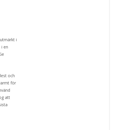
utmärkt i
 i en
 Ge
lest och
 varmt för
Använd
og att
sista