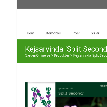
Skip
Hem
Utemöbler
Fröer
Grillar
to
content
Kejsarvinda ‘Split Second
GardenOnline.se
>
Produkter
>
Kejsarvinda ‘Split Sec