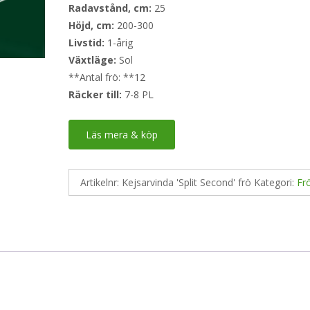
Radavstånd, cm:
25
Höjd, cm:
200-300
Livstid:
1-årig
Växtläge:
Sol
**Antal frö: **12
Räcker till:
7-8 PL
Läs mera & köp
Artikelnr:
Kejsarvinda 'Split Second' frö
Kategori:
Fr