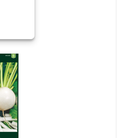
Stockros ‘Chaters Double
Purple’ 10,5cm kruka – Fröer
59
kr