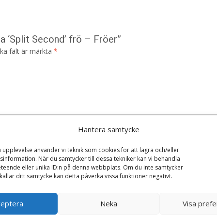
a ‘Split Second’ frö – Fröer”
ska fält är märkta
*
Hantera samtycke
a upplevelse använder vi teknik som cookies för att lagra och/eller
information. När du samtycker till dessa tekniker kan vi behandla
teende eller unika ID:n på denna webbplats. Om du inte samtycker
kallar ditt samtycke kan detta påverka vissa funktioner negativt.
ceptera
Neka
Visa pref
i denna webbläsare till nästa gång jag skriver en kommentar.