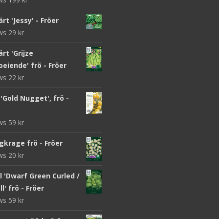
rt 'Jessy' - Fröer
ews
29
kr
rt 'Grijze
eiende' frö - Fröer
ews
22
kr
Gold Nugget', frö -
ews
59
kr
gkrage frö - Fröer
ews
20
kr
 'Dwarf Green Curled /
l' frö - Fröer
ews
59
kr