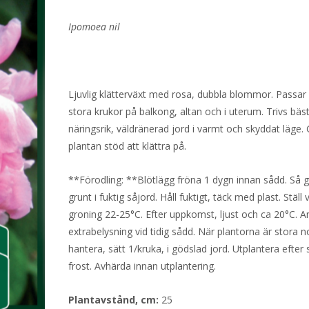
Ipomoea nil
Ljuvlig klätterväxt med rosa, dubbla blommor. Passar 
stora krukor på balkong, altan och i uterum. Trivs bäst
näringsrik, väldränerad jord i varmt och skyddat läge.
plantan stöd att klättra på.
**Förodling: **Blötlägg fröna 1 dygn innan sådd. Så g
grunt i fuktig såjord. Håll fuktigt, täck med plast. Ställ
groning 22-25°C. Efter uppkomst, ljust och ca 20°C. 
extrabelysning vid tidig sådd. När plantorna är stora n
hantera, sätt 1/kruka, i gödslad jord. Utplantera efter 
frost. Avhärda innan utplantering.
Plantavstånd, cm:
25