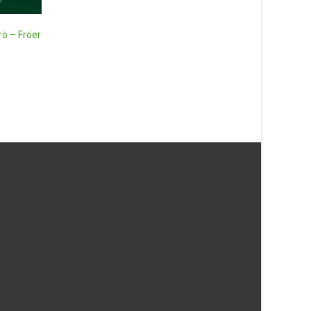
Läs mera & köp
Sommarlövkoja ‘Hot 
mix, frö – Fröer
rö – Fröer
69
kr
Läs mera & köp