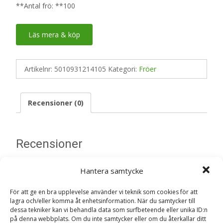
**Antal frö: **100
Läs mera & köp
Artikelnr:
5010931214105
Kategori:
Fröer
Recensioner (0)
Recensioner
Hantera samtycke
Det finns inga recensioner än.
För att ge en bra upplevelse använder vi teknik som cookies för att
Bli först med att recensera ”Harsvans,
lagra och/eller komma åt enhetsinformation. När du samtycker till
Little Gardeners – Fröer”
dessa tekniker kan vi behandla data som surfbeteende eller unika ID:n
Din e-postadress kommer inte publiceras.
Obligatoriska fält
på denna webbplats. Om du inte samtycker eller om du återkallar ditt