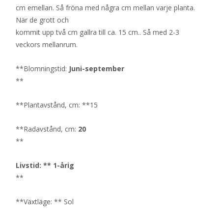
cm emellan. Så fröna med några cm mellan varje planta.
När de grott och
kommit upp två cm gallra till ca. 15 cm.. Så med 2-3
veckors mellanrum.
**Blomningstid:
Juni-september
**
**Plantavstånd, cm: **15
**Radavstånd, cm:
20
**
Livstid: ** 1-årig
**
**Växtläge: ** Sol