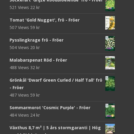
521 Views
22
kr
Tomat 'Gold Nugget', frö - Fröer
507 Views
59
kr
Pysslingkrage frö - Fröer
504 Views
20
kr
Malabarspenat Röd - Fröer
488 Views
32
kr
Grönkål 'Dwarf Green Curled / Half Tall' frö
- Fröer
487 Views
59
kr
Sommarmorot 'Cosmic Purple' - Fröer
484 Views
24
kr
Växthus 8,7 m² | 5 års stormgaranti | Hög