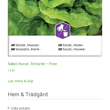
Sallat, Huvud- ‘Attractie’ – Fröer
12
kr
Läs mera & köp
Hem & Trädgård
Odla potatis