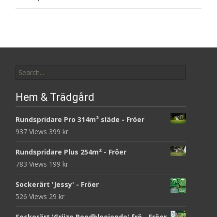
Search
for:
Hem & Trädgård
Rundspridare Pro 314m² släde - Fröer
937 Views
399
kr
Rundspridare Plus 254m² - Fröer
783 Views
199
kr
Sockerärt 'Jessy' - Fröer
526 Views
29
kr
Sockerärt 'Grijze Roodbloeiende' frö - Fröer