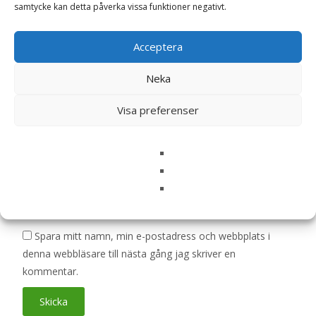
samtycke kan detta påverka vissa funktioner negativt.
är märkta
*
Ditt betyg
*
Acceptera
Neka
Din recension
*
Visa preferenser
Namn
*
E-post
*
Spara mitt namn, min e-postadress och webbplats i
denna webbläsare till nästa gång jag skriver en
kommentar.