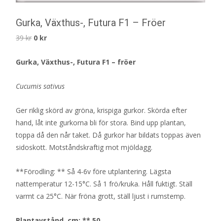
Gurka, Växthus-, Futura F1 – Fröer
Det
Det
39
kr
0
kr
ursprungliga
nuvarande
Gurka, Växthus-, Futura F1 – fröer
priset
priset
var:
är:
Cucumis sativus
39 kr.
0 kr.
Ger riklig skörd av gröna, krispiga gurkor. Skörda efter
hand, låt inte gurkorna bli för stora. Bind upp plantan,
toppa då den når taket. Då gurkor har bildats toppas även
sidoskott. Motståndskraftig mot mjöldagg.
**Förodling: ** Så 4-6v före utplantering. Lägsta
nattemperatur 12-15°C. Så 1 frö/kruka. Håll fuktigt. Ställ
varmt ca 25°C. När fröna grott, ställ ljust i rumstemp.
Plantavstånd, cm: ** 50