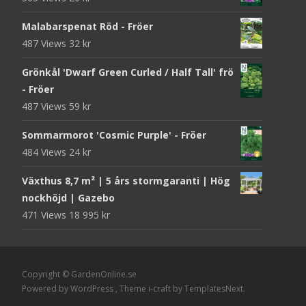
Malabarspenat Röd - Fröer
487 Views
32
kr
Grönkål 'Dwarf Green Curled / Half Tall' frö
- Fröer
487 Views
59
kr
Sommarmorot 'Cosmic Purple' - Fröer
484 Views
24
kr
Växthus 8,7 m² | 5 års stormgaranti | Hög
nockhöjd | Gazebo
471 Views
18 995
kr
Copyright © GardenOnline.se
Powered by WordPress
, Theme
i-craft
by TemplatesNext.