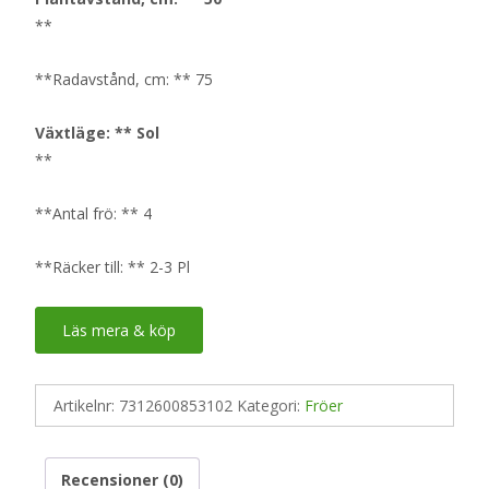
**
**Radavstånd, cm: ** 75
Växtläge: ** Sol
**
**Antal frö: ** 4
**Räcker till: ** 2-3 Pl
Läs mera & köp
Artikelnr:
7312600853102
Kategori:
Fröer
Recensioner (0)