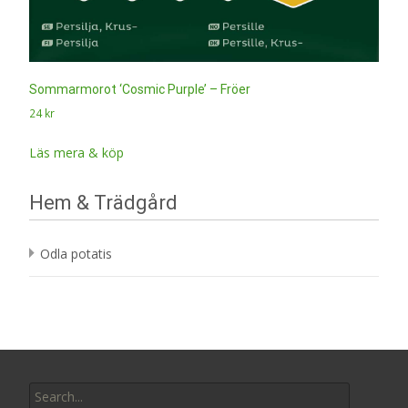
Sommarmorot ‘Cosmic Purple’ – Fröer
24
kr
Läs mera & köp
Hem & Trädgård
Odla potatis
Search
for: