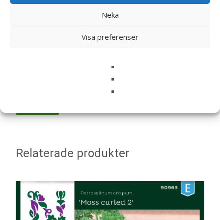
Neka
Namn
*
Visa preferenser
E-post
*
Spara mitt namn, min e-postadress och webbplats i
denna webbläsare till nästa gång jag skriver en
kommentar.
Relaterade produkter