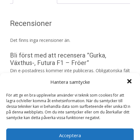
Recensioner
Det finns inga recensioner än.
Bli först med att recensera ”Gurka,
Växthus-, Futura F1 – Fröer”
Din e-postadress kommer inte publiceras.
Obligatoriska fält
är märkta
*
Hantera samtycke
Ditt betyg
*
För att ge en bra upplevelse använder vi teknik som cookies för att
lagra och/eller komma åt enhetsinformation. När du samtycker till
dessa tekniker kan vi behandla data som surfbeteende eller unika ID:n
på denna webbplats. Om du inte samtycker eller om du återkallar ditt
Din recension
*
samtycke kan detta påverka vissa funktioner negativt.
Acceptera