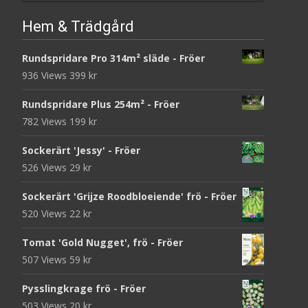
Hem & Trädgård
Rundspridare Pro 314m² släde - Fröer
936 Views
399
kr
Rundspridare Plus 254m² - Fröer
782 Views
199
kr
Sockerärt 'Jessy' - Fröer
526 Views
29
kr
Sockerärt 'Grijze Roodbloeiende' frö - Fröer
520 Views
22
kr
Tomat 'Gold Nugget', frö - Fröer
507 Views
59
kr
Pysslingkrage frö - Fröer
503 Views
20
kr