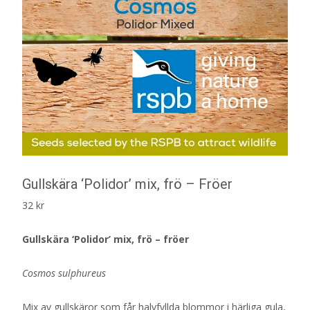
Gullskära ‘Polidor’ mix, frö – Fröer
32
kr
Gullskära ‘Polidor’ mix, frö – fröer
Cosmos sulphureus
Mix av gullskäror som får halvfyllda blommor i härliga gula,