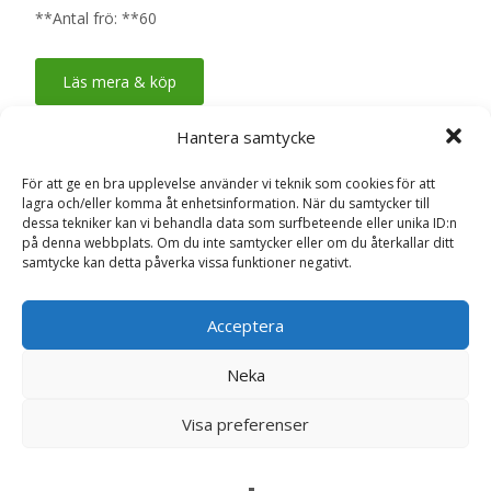
**Antal frö: **60
Läs mera & köp
Hantera samtycke
Artikelnr:
5011775016320
Kategori:
Fröer
För att ge en bra upplevelse använder vi teknik som cookies för att
lagra och/eller komma åt enhetsinformation. När du samtycker till
dessa tekniker kan vi behandla data som surfbeteende eller unika ID:n
Recensioner (0)
på denna webbplats. Om du inte samtycker eller om du återkallar ditt
samtycke kan detta påverka vissa funktioner negativt.
Recensioner
Acceptera
Neka
Det finns inga recensioner än.
Visa preferenser
Bli först med att recensera ”Gullskära
‘Polidor’ mix, frö – Fröer”
Din e-postadress kommer inte publiceras.
Obligatoriska fält