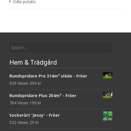
Odla potatis
Search
for:
Hem & Trädgård
Rundspridare Pro 314m² släde - Fröer
939 Views
399
kr
Rundspridare Plus 254m² - Fröer
784 Views
199
kr
Sockerärt 'Jessy' - Fröer
532 Views
29
kr