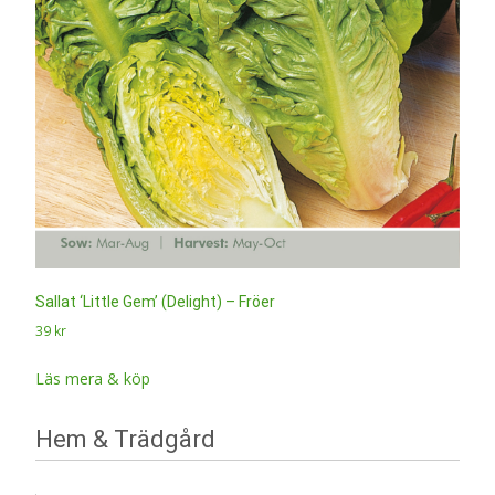
Sallat ‘Little Gem’ (Delight) – Fröer
39
kr
Läs mera & köp
Hem & Trädgård