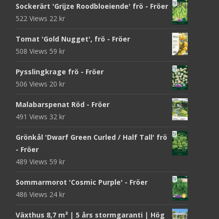
Sockerärt 'Grijze Roodbloeiende' frö - Fröer
522 Views
22
kr
Tomat 'Gold Nugget', frö - Fröer
508 Views
59
kr
Pysslingkrage frö - Fröer
506 Views
20
kr
Malabarspenat Röd - Fröer
491 Views
32
kr
Grönkål 'Dwarf Green Curled / Half Tall' frö
- Fröer
489 Views
59
kr
Sommarmorot 'Cosmic Purple' - Fröer
486 Views
24
kr
Växthus 8,7 m² | 5 års stormgaranti | Hög