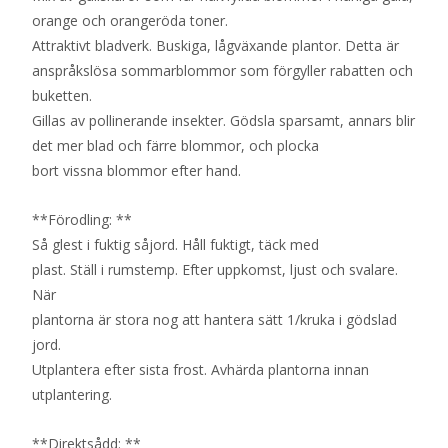
orange och orangeröda toner.
Attraktivt bladverk. Buskiga, lågväxande plantor. Detta är
anspråkslösa sommarblommor som förgyller rabatten och
buketten.
Gillas av pollinerande insekter. Gödsla sparsamt, annars blir
det mer blad och färre blommor, och plocka
bort vissna blommor efter hand.
**Förodling: **
Så glest i fuktig såjord. Håll fuktigt, täck med
plast. Ställ i rumstemp. Efter uppkomst, ljust och svalare.
När
plantorna är stora nog att hantera sätt 1/kruka i gödslad
jord.
Utplantera efter sista frost. Avhärda plantorna innan
utplantering.
**Direktsådd: **