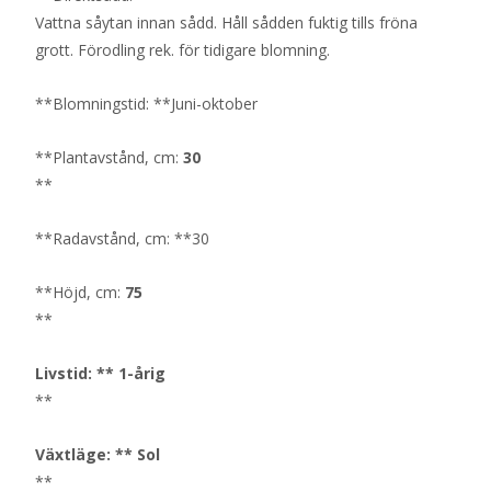
Vattna såytan innan sådd. Håll sådden fuktig tills fröna
grott. Förodling rek. för tidigare blomning.
**Blomningstid: **Juni-oktober
**Plantavstånd, cm:
30
**
**Radavstånd, cm: **30
**Höjd, cm:
75
**
Livstid: ** 1-årig
**
Växtläge: ** Sol
**