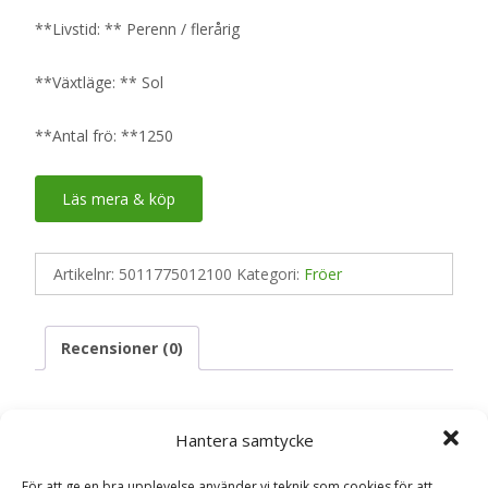
**Livstid: ** Perenn / flerårig
**Växtläge: ** Sol
**Antal frö: **1250
Läs mera & köp
Artikelnr:
5011775012100
Kategori:
Fröer
Recensioner (0)
Recensioner
Hantera samtycke
För att ge en bra upplevelse använder vi teknik som cookies för att