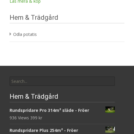
Läs mera & köp
Hem & Trädgård
Odla potatis
Search
for:
Hem & Trädgård
Rundspridare Pro 314m² släde - Fröer
936 Views
399
kr
Rundspridare Plus 254m² - Fröer