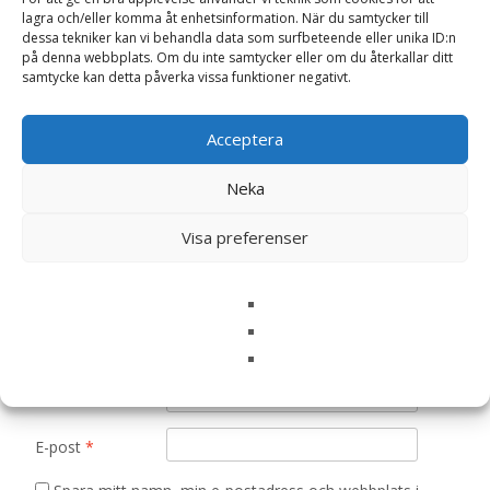
Det finns inga recensioner än.
lagra och/eller komma åt enhetsinformation. När du samtycker till
dessa tekniker kan vi behandla data som surfbeteende eller unika ID:n
på denna webbplats. Om du inte samtycker eller om du återkallar ditt
Bli först med att recensera ”Grönmynta frö
samtycke kan detta påverka vissa funktioner negativt.
– Fröer”
Din e-postadress kommer inte publiceras.
Obligatoriska fält
Acceptera
är märkta
*
Ditt betyg
*
Neka
Visa preferenser
Din recension
*
Namn
*
E-post
*