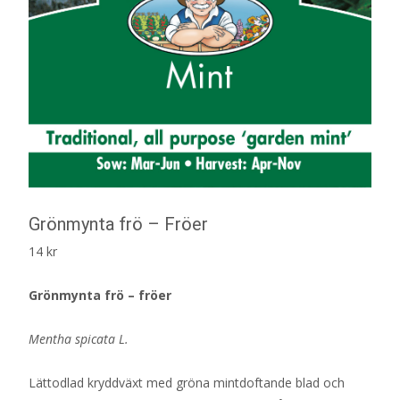
Grönmynta frö – Fröer
14
kr
Grönmynta frö – fröer
Mentha spicata L.
Lättodlad kryddväxt med gröna mintdoftande blad och