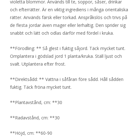
violetta blommor. Används till te, soppor, såser, drinkar
och efterrätter. Är en viktig ingrediens i många orientaliska
rätter. Används färsk eller torkad. Anspråkslös och trivs på
de flesta jordar även mager eller lerhaltig. Den sprider sig
snabbt och lätt och odlas därför med fördel i kruka.
**Förodling: ** Så glest i fuktig såjord. Täck mycket tunt.
Omplantera i gödslad jord 1 planta/kruka. Ställ ljust och
svalt. Utplantera efter frost.
**Direktsådd: ** Vattna i såfåran före sådd. Håll sådden
fuktig. Täck fröna mycket tunt.
**Plantavstånd, cm: **30
**Radavstånd, cm: **30
**Höjd, cm: **60-90