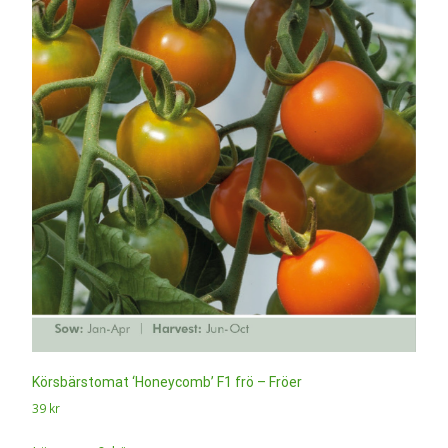
Körsbärstomat ‘Honeycomb’ F1 frö – Fröer
39
kr