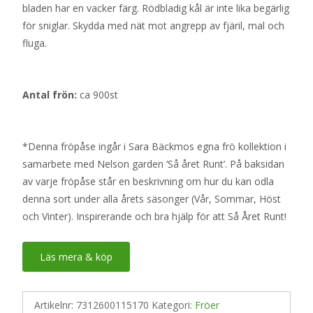
bladen har en vacker färg. Rödbladig kål är inte lika begärlig
för sniglar. Skydda med nät mot angrepp av fjäril, mal och
fluga.
Antal frön:
ca 900st
*Denna fröpåse ingår i Sara Bäckmos egna frö kollektion i
samarbete med Nelson garden ‘Så året Runt’. På baksidan
av varje fröpåse står en beskrivning om hur du kan odla
denna sort under alla årets säsonger (Vår, Sommar, Höst
och Vinter). Inspirerande och bra hjälp för att Så Året Runt!
Läs mera & köp
Artikelnr:
7312600115170
Kategori:
Fröer