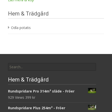
Hem & Trädgård
Odla potatis
Search
for:
Hem & Trädgård
Rundspridare Pro 314m² släde - Fröer
929 Views
399
kr
Rundspridare Plus 254m² - Fröer