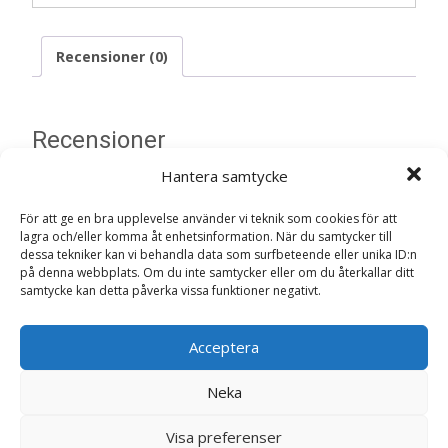
Recensioner (0)
Recensioner
Hantera samtycke
Det finns inga recensioner än.
För att ge en bra upplevelse använder vi teknik som cookies för att
lagra och/eller komma åt enhetsinformation. När du samtycker till
Bli först med att recensera ”Grönkål
dessa tekniker kan vi behandla data som surfbeteende eller unika ID:n
‘Scarlet’ frö – Fröer”
på denna webbplats. Om du inte samtycker eller om du återkallar ditt
Din e-postadress kommer inte publiceras.
Obligatoriska fält
samtycke kan detta påverka vissa funktioner negativt.
är märkta
*
Acceptera
Ditt betyg
*
Neka
Din recension
*
Visa preferenser