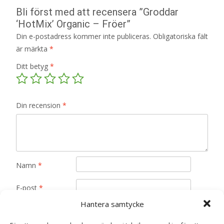
Bli först med att recensera ”Groddar
‘HotMix’ Organic – Fröer”
Din e-postadress kommer inte publiceras.
Obligatoriska fält
är märkta
*
Ditt betyg
*
Din recension
*
Namn
*
E-post
*
Hantera samtycke
Spara mitt namn, min e-postadress och webbplats i
denna webbläsare till nästa gång jag skriver en