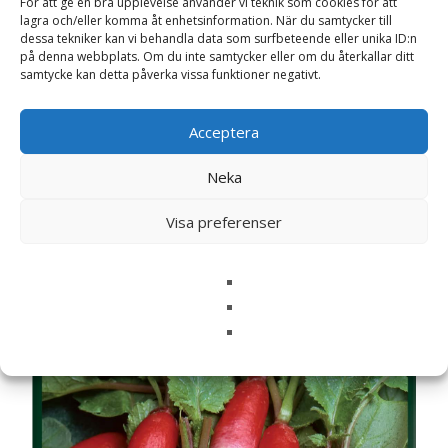
För att ge en bra upplevelse använder vi teknik som cookies för att
kommentar.
lagra och/eller komma åt enhetsinformation. När du samtycker till
dessa tekniker kan vi behandla data som surfbeteende eller unika ID:n
på denna webbplats. Om du inte samtycker eller om du återkallar ditt
samtycke kan detta påverka vissa funktioner negativt.
Acceptera
Relaterade produkter
Neka
Visa preferenser