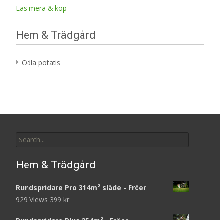
Läs mera & köp
Hem & Trädgård
Odla potatis
Search
for:
Hem & Trädgård
Rundspridare Pro 314m² släde - Fröer
929 Views
399
kr