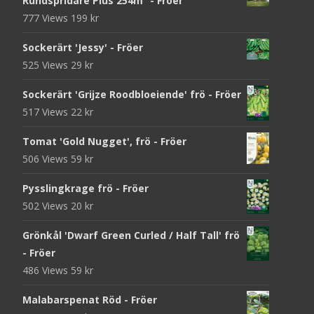
Rundspridare Plus 254m² - Fröer
777 Views
199
kr
Sockerärt 'Jessy' - Fröer
525 Views
29
kr
Sockerärt 'Grijze Roodbloeiende' frö - Fröer
517 Views
22
kr
Tomat 'Gold Nugget', frö - Fröer
506 Views
59
kr
Pysslingkrage frö - Fröer
502 Views
20
kr
Grönkål 'Dwarf Green Curled / Half Tall' frö
- Fröer
486 Views
59
kr
Malabarspenat Röd - Fröer