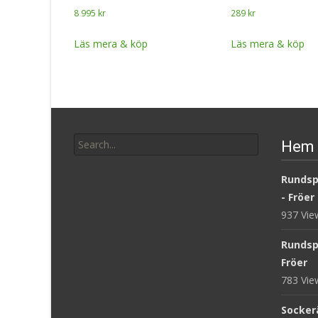
8 995
kr
289
kr
Läs mera & köp
Läs mera & köp
Search
Hem 
for:
Rundsp
- Fröer
937 Vi
Rundsp
Fröer
783 Vi
Sockerä