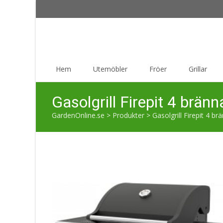
Skip
Hem
Utemöbler
Fröer
Grillar
to
content
Gasolgrill Firepit 4 brän
GardenOnline.se
>
Produkter
>
Gasolgrill Firepit 4 b