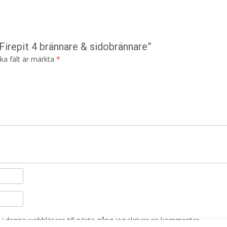
 Firepit 4 brännare & sidobrännare”
ska fält är märkta
*
i denna webbläsare till nästa gång jag skriver en kommentar.