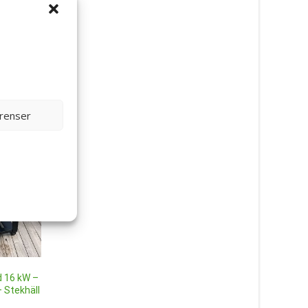
erenser
d 16 kW –
Rostfri gasolgrill med
Gasolgrill rostfri med
– Stekhäll
sidobrännare & glasfönster
varmluftsfunktion 
68×42 cm
premium