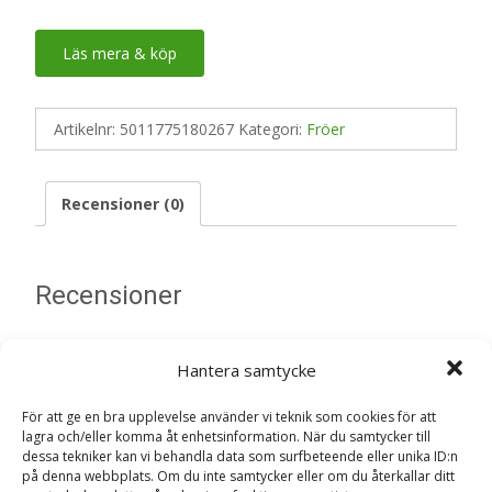
Läs mera & köp
Artikelnr:
5011775180267
Kategori:
Fröer
Recensioner (0)
Recensioner
Det finns inga recensioner än.
Hantera samtycke
Bli först med att recensera ”Funseeds:
För att ge en bra upplevelse använder vi teknik som cookies för att
Smörgåskrasse ‘Cress Heads’ – Fröer”
lagra och/eller komma åt enhetsinformation. När du samtycker till
dessa tekniker kan vi behandla data som surfbeteende eller unika ID:n
Din e-postadress kommer inte publiceras.
Obligatoriska fält
på denna webbplats. Om du inte samtycker eller om du återkallar ditt
är märkta
*