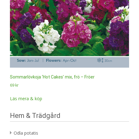
Sommarlövkoja ‘Hot Cakes’ mix, frö – Fröer
69
kr
Läs mera & köp
Hem & Trädgård
Odla potatis