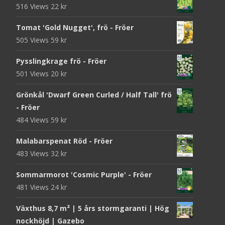
516 Views
22
kr
Tomat 'Gold Nugget', frö - Fröer
505 Views
59
kr
Pysslingkrage frö - Fröer
501 Views
20
kr
Grönkål 'Dwarf Green Curled / Half Tall' frö
- Fröer
484 Views
59
kr
Malabarspenat Röd - Fröer
483 Views
32
kr
Sommarmorot 'Cosmic Purple' - Fröer
481 Views
24
kr
Växthus 8,7 m² | 5 års stormgaranti | Hög
nockhöjd | Gazebo