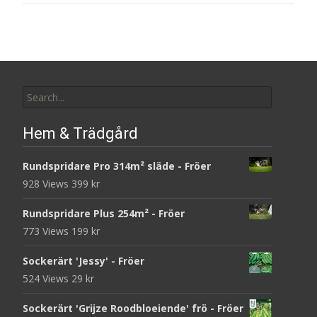
Search
for:
Hem & Trädgård
Rundspridare Pro 314m² släde - Fröer
928 Views
399
kr
Rundspridare Plus 254m² - Fröer
773 Views
199
kr
Sockerärt 'Jessy' - Fröer
524 Views
29
kr
Sockerärt 'Grijze Roodbloeiende' frö - Fröer