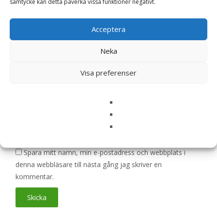
samtycke kan detta påverka vissa funktioner negativt.
Ditt betyg
*
Acceptera
Neka
Din recension
*
Visa preferenser
Namn
*
E-post
*
Spara mitt namn, min e-postadress och webbplats i
denna webbläsare till nästa gång jag skriver en
kommentar.