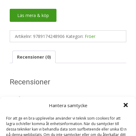
Läs mera & köp
Artikelnr:
9789174248906
Kategori:
Fröer
Recensioner (0)
Recensioner
Det finns inga recensioner än.
Hantera samtycke
Bli först med att recensera ”Flera fingrar
För att ge en bra upplevelse använder vi teknik som cookies för att
gröna : 36 växter att odla i din trädgård –
lagra och/eller komma åt enhetsinformation. När du samtycker till
Fröer”
dessa tekniker kan vi behandla data som surfbeteende eller unika ID:n
på denna webbplats. Om du inte samtycker eller om du återkallar ditt
Din e-postadress kommer inte publiceras.
Obligatoriska fält