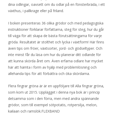
dina odlingar, oavsett om du odlar på en fönsterbräda, i ett
växthus, i pallkrage eller på friland.
I boken presenteras 36 olika grödor och med pedagogiska
instruktioner förklarar författarna, steg för steg, hur du går
till väga för att skapa de bästa förutsättningarna för varje
gröda. Resultatet är stolthet och lycka i växtform! Här finns
även tips om fröer, växtsorter, jord- och gödseltyper. Och
inte minst får du läsa om hur du planerar ditt odlande för
att kunna skörda året om. Även erfarna odlare har mycket
här att hämta i form av hjälp med problemlösning och
allehanda tips för att förbättra och öka skördarna.
Flera fingrar gröna är är en uppföljare till Alla fingrar gröna,
som kom ut 2015. Upplägget i denna nya bok är i princip
detsamma som i den förra, men med andra spännande
grödor, som till exempel sötpotatis, rotpersilja, melon,
kailaan och ramslök.FLEXBAND