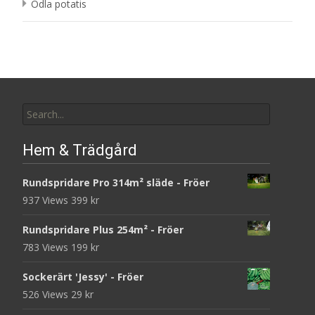
Odla potatis
Search
for:
Hem & Trädgård
Rundspridare Pro 314m² släde - Fröer
937 Views
399
kr
Rundspridare Plus 254m² - Fröer
783 Views
199
kr
Sockerärt 'Jessy' - Fröer
526 Views
29
kr