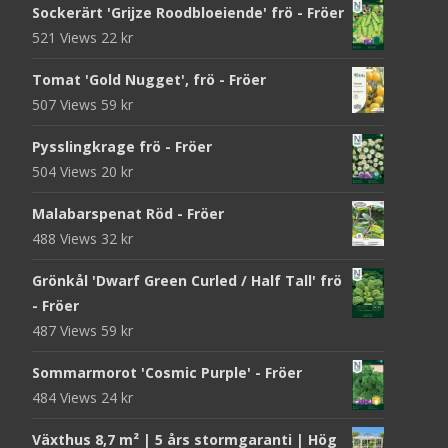
Sockerärt 'Grijze Roodbloeiende' frö - Fröer
521 Views
22
kr
Tomat 'Gold Nugget', frö - Fröer
507 Views
59
kr
Pysslingkrage frö - Fröer
504 Views
20
kr
Malabarspenat Röd - Fröer
488 Views
32
kr
Grönkål 'Dwarf Green Curled / Half Tall' frö
- Fröer
487 Views
59
kr
Sommarmorot 'Cosmic Purple' - Fröer
484 Views
24
kr
Växthus 8,7 m² | 5 års stormgaranti | Hög