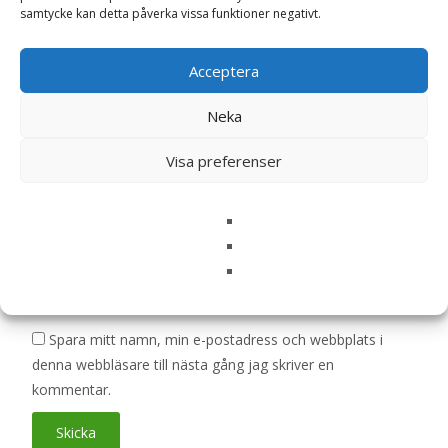
samtycke kan detta påverka vissa funktioner negativt.
är märkta
*
Ditt betyg
*
Acceptera
Neka
Din recension
*
Visa preferenser
Namn
*
E-post
*
Spara mitt namn, min e-postadress och webbplats i
denna webbläsare till nästa gång jag skriver en
kommentar.