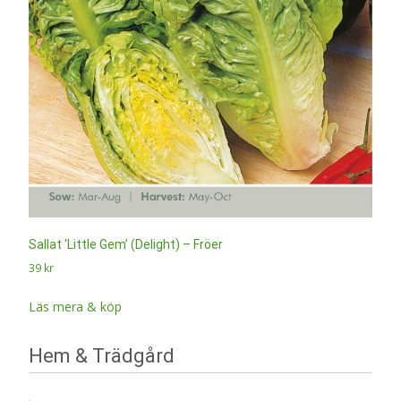
Sallat ‘Little Gem’ (Delight) – Fröer
39
kr
Läs mera & köp
Hem & Trädgård