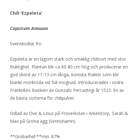
Chili ‘Ezpeleta’
Capsicum Annuum
Svenskodlat frö
Ezpeleta är en lagom stark och smaklig chilisort med stor
fruktighet. Plantan blir ca 60-80 cm hög och producerar en
god skörd av 11-13 cm långa, koniska frukter som blir
blankt mörkröda vid full mognad. Introducerades i södra
Frankrikes Baskien av Gonzalo Percaztegi år 1523. En av
de bästa sorterna för chilipulver.
Odlad av Ove & Linus på Fröverkstan i Arkelstorp, Sarah &
Max på Gröna ägg (Simrishamn)
**Grobarhet:**min. 87%