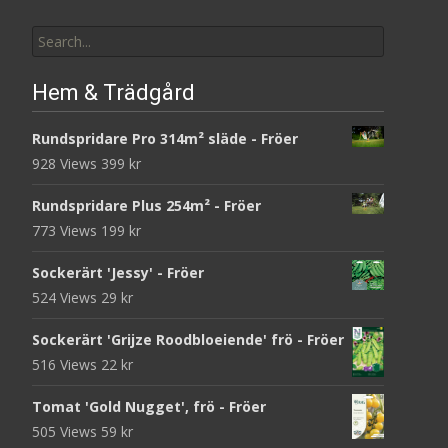
Search
for:
Hem & Trädgård
Rundspridare Pro 314m² släde - Fröer
928 Views
399
kr
Rundspridare Plus 254m² - Fröer
773 Views
199
kr
Sockerärt 'Jessy' - Fröer
524 Views
29
kr
Sockerärt 'Grijze Roodbloeiende' frö - Fröer
516 Views
22
kr
Tomat 'Gold Nugget', frö - Fröer
505 Views
59
kr