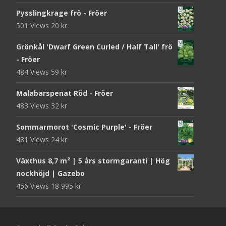
Pysslingkrage frö - Fröer
501 Views
20
kr
Grönkål 'Dwarf Green Curled / Half Tall' frö
- Fröer
484 Views
59
kr
Malabarspenat Röd - Fröer
483 Views
32
kr
Sommarmorot 'Cosmic Purple' - Fröer
481 Views
24
kr
Växthus 8,7 m² | 5 års stormgaranti | Hög
nockhöjd | Gazebo
456 Views
18 995
kr