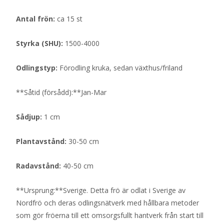
Antal frön:
ca 15 st
Styrka (SHU):
1500-4000
Odlingstyp:
Förodling kruka, sedan växthus/friland
**Såtid (försådd):**Jan-Mar
Sådjup:
1 cm
Plantavstånd:
30-50 cm
Radavstånd:
40-50 cm
**Ursprung:**Sverige. Detta frö är odlat i Sverige av
Nordfrö och deras odlingsnätverk med hållbara metoder
som gör fröerna till ett omsorgsfullt hantverk från start till