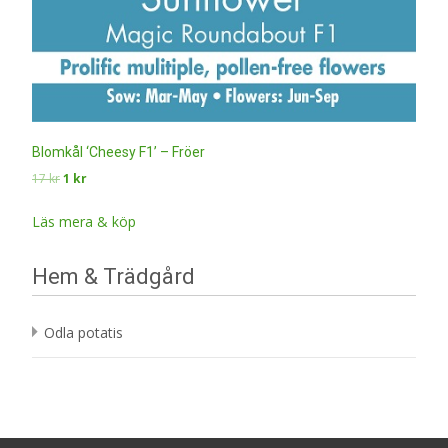
Blomkål ‘Cheesy F1’ – Fröer
Det
Det
17
kr
1
kr
ursprungliga
nuvarande
priset
priset
Läs mera & köp
var:
är:
17 kr.
1 kr.
Hem & Trädgård
Odla potatis