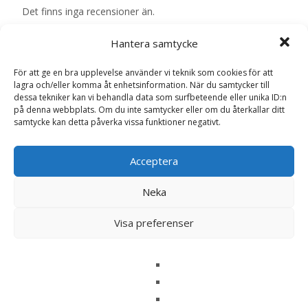
Det finns inga recensioner än.
Hantera samtycke
Bli först med att recensera ”Chili ‘Ezpeleta’
Svenskodlat frö – Fröer”
För att ge en bra upplevelse använder vi teknik som cookies för att
Din e-postadress kommer inte publiceras.
Obligatoriska fält
lagra och/eller komma åt enhetsinformation. När du samtycker till
är märkta
*
dessa tekniker kan vi behandla data som surfbeteende eller unika ID:n
på denna webbplats. Om du inte samtycker eller om du återkallar ditt
Ditt betyg
*
samtycke kan detta påverka vissa funktioner negativt.
Acceptera
Din recension
*
Neka
Visa preferenser
Namn
*
E-post
*