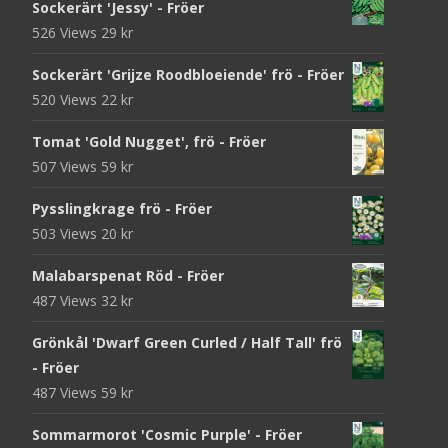
Sockerärt 'Jessy' - Fröer
526 Views
29
kr
Sockerärt 'Grijze Roodbloeiende' frö - Fröer
520 Views
22
kr
Tomat 'Gold Nugget', frö - Fröer
507 Views
59
kr
Pysslingkrage frö - Fröer
503 Views
20
kr
Malabarspenat Röd - Fröer
487 Views
32
kr
Grönkål 'Dwarf Green Curled / Half Tall' frö
- Fröer
487 Views
59
kr
Sommarmorot 'Cosmic Purple' - Fröer