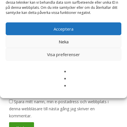
dessa tekniker kan vi behandla data som surfbeteende eller unika ID:n
Din e-postadress kommer inte publiceras.
Obligatoriska fält
på denna webbplats. Om du inte samtycker eller om du återkallar ditt
är märkta
*
samtycke kan detta påverka vissa funktioner negativt.
Ditt betyg
*
Acceptera
Neka
Din recension
*
Visa preferenser
Namn
*
E-post
*
Spara mitt namn, min e-postadress och webbplats i
denna webbläsare till nästa gång jag skriver en
kommentar.