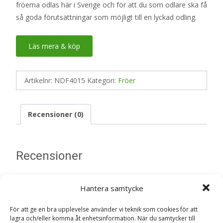
fröerna odlas här i Sverige och för att du som odlare ska få
så goda förutsättningar som möjligt till en lyckad odling.
Läs mera & köp
Artikelnr:
NDF4015
Kategori:
Fröer
Recensioner (0)
Recensioner
Det finns inga recensioner än.
Hantera samtycke
Bli först med att recensera ”Busktomat
För att ge en bra upplevelse använder vi teknik som cookies för att
‘Pixie Striped’ Svenskodlat frö – Fröer”
lagra och/eller komma åt enhetsinformation. När du samtycker till