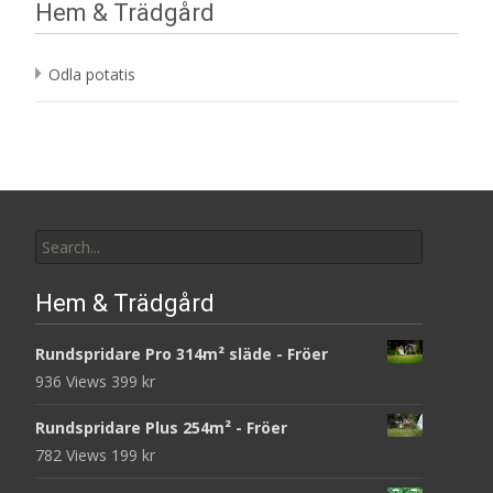
Hem & Trädgård
Odla potatis
Search
for:
Hem & Trädgård
Rundspridare Pro 314m² släde - Fröer
936 Views
399
kr
Rundspridare Plus 254m² - Fröer
782 Views
199
kr