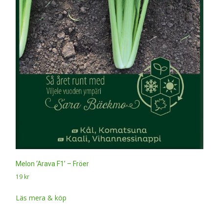
Melon ‘Arava F1’ – Fröer
19
kr
Läs mera & köp