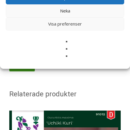
Neka
Namn
*
Visa preferenser
E-post
*
Spara mitt namn, min e-postadress och webbplats i
denna webbläsare till nästa gång jag skriver en
kommentar.
Relaterade produkter