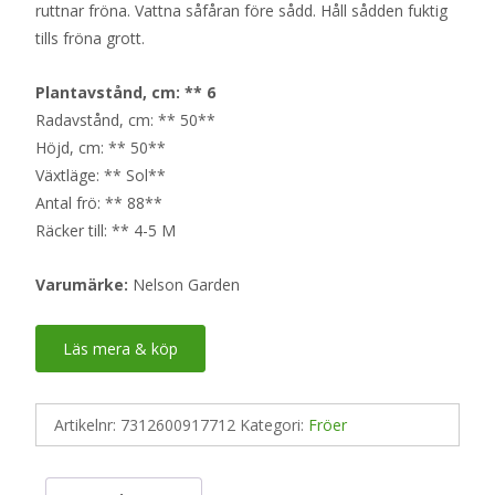
ruttnar fröna. Vattna såfåran före sådd. Håll sådden fuktig
tills fröna grott.
Plantavstånd, cm: ** 6
Radavstånd, cm: ** 50**
Höjd, cm: ** 50**
Växtläge: ** Sol**
Antal frö: ** 88**
Räcker till: ** 4-5 M
Varumärke:
Nelson Garden
Läs mera & köp
Artikelnr:
7312600917712
Kategori:
Fröer