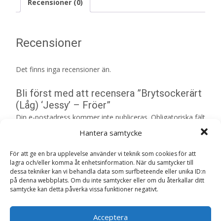
Recensioner (0)
Recensioner
Det finns inga recensioner än.
Bli först med att recensera ”Brytsockerärt
(Låg) ‘Jessy’ – Fröer”
Din e-postadress kommer inte publiceras.
Obligatoriska fält
är märkta
*
Hantera samtycke
Ditt betyg
*
För att ge en bra upplevelse använder vi teknik som cookies för att
lagra och/eller komma åt enhetsinformation. När du samtycker till
dessa tekniker kan vi behandla data som surfbeteende eller unika ID:n
på denna webbplats. Om du inte samtycker eller om du återkallar ditt
Din recension
*
samtycke kan detta påverka vissa funktioner negativt.
Acceptera