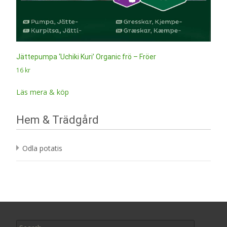
Jättepumpa ‘Uchiki Kuri’ Organic frö – Fröer
16
kr
Läs mera & köp
Hem & Trädgård
Odla potatis
Search