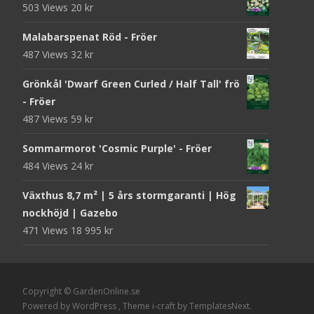
503 Views
20
kr
Malabarspenat Röd - Fröer
487 Views
32
kr
Grönkål 'Dwarf Green Curled / Half Tall' frö
- Fröer
487 Views
59
kr
Sommarmorot 'Cosmic Purple' - Fröer
484 Views
24
kr
Växthus 8,7 m² | 5 års stormgaranti | Hög
nockhöjd | Gazebo
471 Views
18 995
kr
Copyright © GardenOnline.se
Powered by WordPress
, Theme
i-craft
by TemplatesNext.