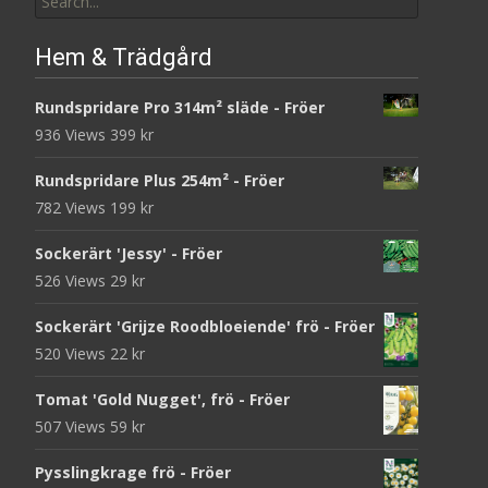
for:
Hem & Trädgård
Rundspridare Pro 314m² släde - Fröer
936 Views
399
kr
Rundspridare Plus 254m² - Fröer
782 Views
199
kr
Sockerärt 'Jessy' - Fröer
526 Views
29
kr
Sockerärt 'Grijze Roodbloeiende' frö - Fröer
520 Views
22
kr
Tomat 'Gold Nugget', frö - Fröer
507 Views
59
kr
Pysslingkrage frö - Fröer